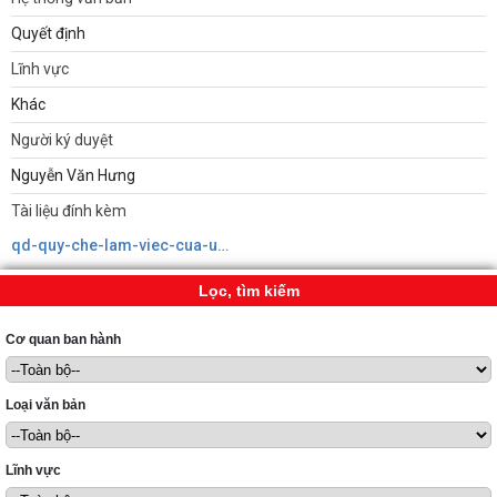
Quyết định
Lĩnh vực
Khác
Người ký duyệt
Nguyễn Văn Hưng
Tài liệu đính kèm
qd-quy-che-lam-viec-cua-ubnd-phuong638992323941858609.pdf
Lọc, tìm kiếm
Cơ quan ban hành
Loại văn bản
Lĩnh vực