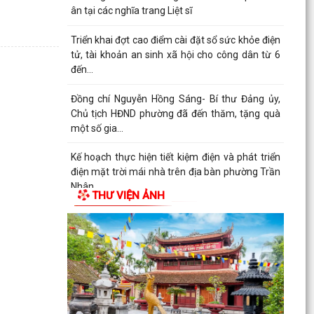
ân tại các nghĩa trang Liệt sĩ
Triển khai đợt cao điểm cài đặt sổ sức khỏe điện
tử, tài khoản an sinh xã hội cho công dân từ 6
đến...
Đồng chí Nguyễn Hồng Sáng- Bí thư Đảng ủy,
Chủ tịch HĐND phường đã đến thăm, tặng quà
một số gia...
Kế hoạch thực hiện tiết kiệm điện và phát triển
điện mặt trời mái nhà trên địa bàn phường Trần
Nhân...
THƯ VIỆN ẢNH
Quyết định về việc cho phép chuyển mục đích sử
dụng đất
Hội nghị trực tuyến đánh giá tiến độ triển khai
công tác khám sức khoẻ định kỳ, khám sàng lọc
miễn...