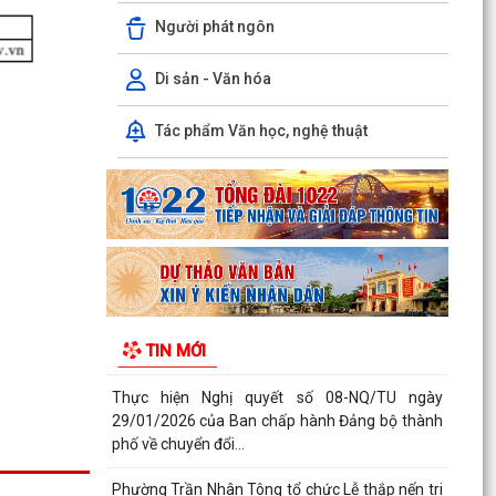
Kiến tạo “Thế” quốc gia: Bước chuyển của tư duy
Người phát ngôn
đối ngoại Việt Nam trong kỷ nguyên mới
PHÁT HUY GIÁ TRỊ CÁC DI TÍCH VĂN HÓA
Di sản - Văn hóa
TRONG KỶ NGUYÊN MỚI Ở PHƯỜNG TRẦN
NHÂN TÔNG, THÀNH PHỐ HẢI...
Tác phẩm Văn học, nghệ thuật
Phường Trần Nhân Tông tham dự hội nghị trực
tuyến báo cáo viên thành phố tháng 7/2026
Lãnh đạo phường kiểm tra các trạm bơm, hồ
đập sau mưa lớn
Kế hoạch Tuyên truyền “Chiến dịch 500 ngày
đêm đẩy mạnh thực hiện tìm kiếm, quy tập và
TIN MỚI
xác định...
Thực hiện Nghị quyết số 08-NQ/TU ngày
29/01/2026 của Ban chấp hành Đảng bộ thành
phố về chuyển đổi...
Phường Trần Nhân Tông tổ chức Lễ thắp nến tri