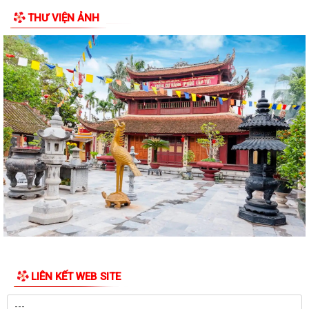
Hội nghị trực tuyến đánh giá tiến độ triển khai công tác khám sức khoẻ
THƯ VIỆN ẢNH
định kỳ, khám sàng lọc miễn...
Hội nghị giao ban cụm Thường trực Đảng ủy phụ trách triển khai
nhiệm vụ quý III năm 2026
Hội nghị triển khai Kế hoạch tổ chức Hội trại Thanh thiếu nhi phường
Trần Nhân Tông năm 2026
UBND phường tổ chức hội nghị triển khai công tác sản xuất vụ Mùa
năm 2026 và công tác phòng, chống...
Hoàng Gián long trọng tổ chức Lễ công bố Nghị quyết thành lập Tổ dân
phố
Công khai các Quyết định của Ủy ban nhân dân thành phố về thủ tục
hành chính thuộc phạmvi quản lý...
Đội tuyển U13 Văn Đức đoạt Cúp vô địch giải bóng đá U13 phường
LIÊN KẾT WEB SITE
Trần Nhân Tông lần thứ Nhất, năm 2026
Chương trình làm việc của Thường trực HĐND, Lãnh đạo UBND phường