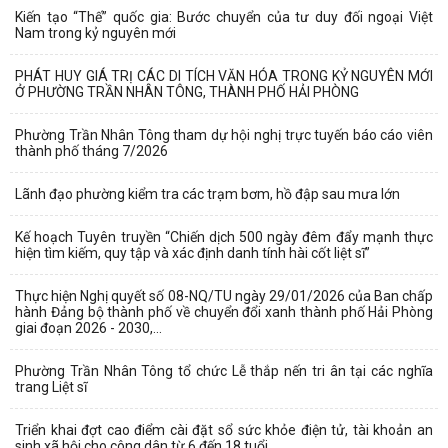
Kiến tạo “Thế” quốc gia: Bước chuyển của tư duy đối ngoại Việt
Nam trong kỷ nguyên mới
PHÁT HUY GIÁ TRỊ CÁC DI TÍCH VĂN HÓA TRONG KỶ NGUYÊN MỚI
Ở PHƯỜNG TRẦN NHÂN TÔNG, THÀNH PHỐ HẢI PHÒNG
Phường Trần Nhân Tông tham dự hội nghị trực tuyến báo cáo viên
thành phố tháng 7/2026
Lãnh đạo phường kiểm tra các trạm bơm, hồ đập sau mưa lớn
Kế hoạch Tuyên truyền “Chiến dịch 500 ngày đêm đẩy mạnh thực
hiện tìm kiếm, quy tập và xác định danh tính hài cốt liệt sĩ”
Thực hiện Nghị quyết số 08-NQ/TU ngày 29/01/2026 của Ban chấp
hành Đảng bộ thành phố về chuyển đổi xanh thành phố Hải Phòng
giai đoạn 2026 - 2030,...
Phường Trần Nhân Tông tổ chức Lễ thắp nến tri ân tại các nghĩa
trang Liệt sĩ
Triển khai đợt cao điểm cài đặt sổ sức khỏe điện tử, tài khoản an
sinh xã hội cho công dân từ 6 đến 18 tuổi