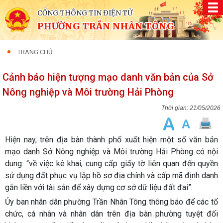
CỔNG THÔNG TIN ĐIỆN TỬ
PHƯỜNG TRẦN NHÂN TÔNG
TRANG CHỦ
Cảnh báo hiện tượng mạo danh văn bản của Sở
Nông nghiệp và Môi trường Hải Phòng
21/05/2026
Hiện nay, trên địa bàn thành phố xuất hiện một số văn bản
mạo danh Sở Nông nghiệp và Môi trường Hải Phòng có nội
dung: “về việc kê khai, cung cấp giấy tờ liên quan đến quyền
sử dụng đất phục vụ lập hồ sơ địa chính và cấp mã định danh
gắn liền với tài sản để xây dựng cơ sở dữ liệu đất đai”.
Ủy ban nhân dân phường Trần Nhân Tông thông báo để các tổ
chức, cá nhân và nhân dân trên địa bàn phường tuyệt đối