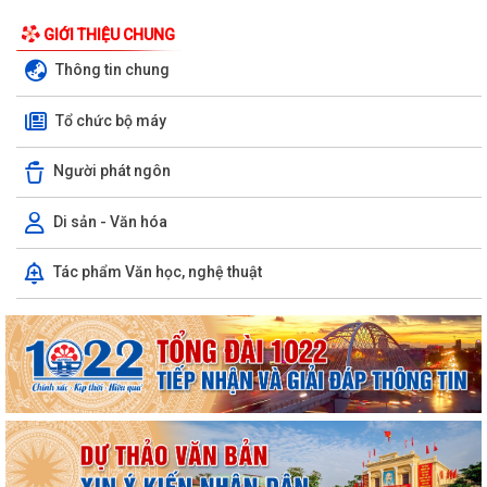
GIỚI THIỆU CHUNG
Thông tin chung
Tổ chức bộ máy
Người phát ngôn
Di sản - Văn hóa
Tác phẩm Văn học, nghệ thuật
Kiến tạo “Thế” quốc gia: Bước chuyển của tư duy đối ngoại Việt Nam
trong kỷ nguyên mới
PHÁT HUY GIÁ TRỊ CÁC DI TÍCH VĂN HÓA TRONG KỶ NGUYÊN MỚI Ở
PHƯỜNG TRẦN NHÂN TÔNG, THÀNH PHỐ HẢI...
Phường Trần Nhân Tông tham dự hội nghị trực tuyến báo cáo viên
thành phố tháng 7/2026
Lãnh đạo phường kiểm tra các trạm bơm, hồ đập sau mưa lớn