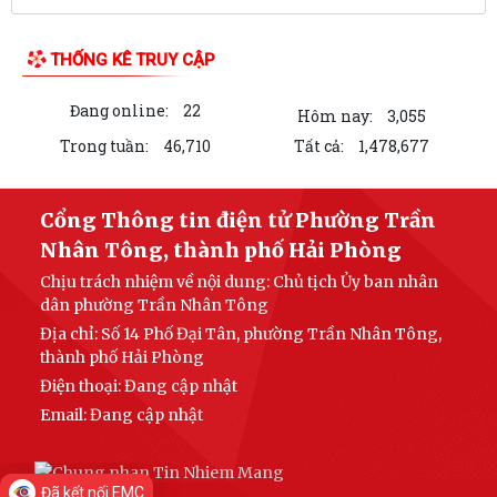
Bản tin điện tử cải cách hành chính số 26/2026
THỐNG KÊ TRUY CẬP
Hội nghị sơ kết công tác Mặt trận Tổ quốc và các tổ chức chính trị - xã
Đang online:
22
hội 6 tháng đầu năm, triển...
Hôm nay:
3,055
Trong tuần:
46,710
Tất cả:
1,478,677
UBND phường Trần Nhân Tông tổ chức phiên họp thường kỳ tháng 7
(lần 2) năm 2026
Cổng Thông tin điện tử Phường Trần
Về việc ủy quyền thực hiện nhiệm vụ thuộc thẩm quyền của Chủ tịch
Nhân Tông, thành phố Hải Phòng
Ủy ban nhân dân thành phố trong...
Chịu trách nhiệm về nội dung: Chủ tịch Ủy ban nhân
Hướng dẫn, khuyến cáo nông dân thực hiện tốt các biện pháp kỹ thuật
dân phường Trần Nhân Tông
chăm sóc lúa
Địa chỉ: Số 14 Phố Đại Tân, phường Trần Nhân Tông,
thành phố Hải Phòng
Hướng dẫn Phòng trừ bệnh lùn sọc đen hại lúa mùa
Điện thoại: Đang cập nhật
Email:
Đang cập nhật
Ban hành Kế hoạch triển khai đánh giá, xác định Chỉ số cải cách hành
chính năm 2026 của các Sở,...
Phường Trần Nhân Tông tích cực đưa Luật Thương mại điện tử vào đời
Đã kết nối EMC