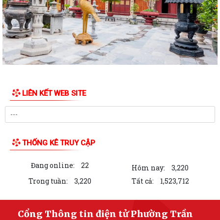
năm 2026 và công tác phòng, chống...
Hoàng Gián long trọng tổ chức Lễ công bố Nghị quyết thành lập Tổ dân
phố
Công khai các Quyết định của Ủy ban nhân dân thành phố về thủ tục
hành chính thuộc phạmvi quản lý...
Đội tuyển U13 Văn Đức đoạt Cúp vô địch giải bóng đá U13 phường
LIÊN KẾT WEB SITE
Trần Nhân Tông lần thứ Nhất, năm 2026
Chương trình làm việc của Thường trực HĐND, Lãnh đạo UBND phường
Bản tin điện tử cải cách hành chính số 26/2026
THỐNG KÊ TRUY CẬP
Hội nghị sơ kết công tác Mặt trận Tổ quốc và các tổ chức chính trị - xã
Đang online:
22
hội 6 tháng đầu năm, triển...
Hôm nay:
3,220
Trong tuần:
3,220
Tất cả:
1,523,712
UBND phường Trần Nhân Tông tổ chức phiên họp thường kỳ tháng 7
(lần 2) năm 2026
Cổng Thông tin điện tử Phường Trần
Về việc ủy quyền thực hiện nhiệm vụ thuộc thẩm quyền của Chủ tịch