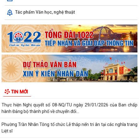
Tác phẩm Văn học, nghệ thuật
Kiến tạo “Thế” quốc gia: Bước chuyển của tư duy đối ngoại Việt Nam
trong kỷ nguyên mới
PHÁT HUY GIÁ TRỊ CÁC DI TÍCH VĂN HÓA TRONG KỶ NGUYÊN MỚI Ở
PHƯỜNG TRẦN NHÂN TÔNG, THÀNH PHỐ HẢI...
Phường Trần Nhân Tông tham dự hội nghị trực tuyến báo cáo viên
thành phố tháng 7/2026
Lãnh đạo phường kiểm tra các trạm bơm, hồ đập sau mưa lớn
Kế hoạch Tuyên truyền “Chiến dịch 500 ngày đêm đẩy mạnh thực hiện
TIN MỚI
tìm kiếm, quy tập và xác định...
Thực hiện Nghị quyết số 08-NQ/TU ngày 29/01/2026 của Ban chấp
hành Đảng bộ thành phố về chuyển đổi...
Phường Trần Nhân Tông tổ chức Lễ thắp nến tri ân tại các nghĩa trang
Liệt sĩ