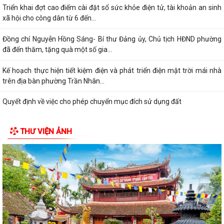
Triển khai đợt cao điểm cài đặt sổ sức khỏe điện tử, tài khoản an sinh
xã hội cho công dân từ 6 đến...
Đồng chí Nguyễn Hồng Sáng- Bí thư Đảng ủy, Chủ tịch HĐND phường
đã đến thăm, tặng quà một số gia...
Kế hoạch thực hiện tiết kiệm điện và phát triển điện mặt trời mái nhà
trên địa bàn phường Trần Nhân...
Quyết định về việc cho phép chuyển mục đích sử dụng đất
Hội nghị trực tuyến đánh giá tiến độ triển khai công tác khám sức khoẻ
THƯ VIỆN ẢNH
định kỳ, khám sàng lọc miễn...
Hội nghị giao ban cụm Thường trực Đảng ủy phụ trách triển khai
nhiệm vụ quý III năm 2026
Hội nghị triển khai Kế hoạch tổ chức Hội trại Thanh thiếu nhi phường
Trần Nhân Tông năm 2026
UBND phường tổ chức hội nghị triển khai công tác sản xuất vụ Mùa