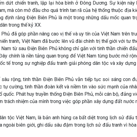
dứt chiến tranh, lập lại hòa bình ở Đông Dương. Sự kiện này 
m, mà còn mở đầu cho quá trình tan rã của hệ thống thuộc địa ki
ng định rằng Điện Biên Phủ là một trong những dấu mốc quan tr
dân trong thế kỷ XX.
n Phủ đã góp phần nâng cao vị thế và uy tín của Việt Nam trên t
iến tranh, Việt Nam đã bước lên vũ đài chính trị thế giới với tư t
ệt Nam từ sau Điện Biên Phủ không chỉ gắn với tinh thần chiến đ
. Đây chính là nền tảng quan trọng để Việt Nam từng bước mở rộ
uốc tế trong sự nghiệp đấu tranh giải phóng dân tộc và xây dựn
 sâu rộng, tinh thần Điện Biên Phủ vẫn tiếp tục soi sáng con đ
lực tự cường, tinh thần đoàn kết và niềm tin vào sức mạnh của nh
ổ quốc. Phát huy truyền thống Điện Biên Phủ, mỗi cán bộ, đảng v
n trách nhiệm của mình trong việc góp phần xây dựng đất nước 
ân tộc Việt Nam, là bản anh hùng ca bất diệt trong lịch sử đấu 
a ngoài biên giới, ghi dấu sâu đậm trong lịch sử đấu tranh vì hòa