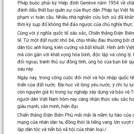
Pháp buộc phải ký Hiệp định Genève năm 1954 về chấm 
đánh dấu thất bại quân sự của thực dân Pháp tại Việt Na
phạm vi toàn cầu. Nhiều nhà nghiên cứu lịch sử đã khẳ
thời kỳ sụp đổ không thể đảo ngược của chủ nghĩa thực 
Cùng với ý nghĩa quốc tế sâu sắc, Chiến thắng Điện Biê
tế. Từ một đất nước nhỏ bé, chịu nhiều đau thương bởi ch
dân tộc anh hùng, kiên cường và bất khuất. Hình ảnh Vi
mà còn gắn với khát vọng hòa bình, độc lập và công lý
đối ngoại, tranh thủ sự đồng tình, ủng hộ của bạn bè q
sau này.
Ngày nay, trong công cuộc đổi mới và hội nhập quốc tế
triển của đất nước. Bài học về lòng yêu nước, ý chí tự 
còn nguyên giá trị trong sự nghiệp xây dựng và bảo vệ T
người dân Việt Nam hôm nay càng nhận thức sâu sắc hơ
giàu mạnh, văn minh, hiện đại.
Chiến thắng Điện Biên Phủ mãi mãi là niềm tự hào của d
mạng của nhân dân ta, đồng thời là tiếng vang lớn vượt r
lập dân tộc và tiến bộ xã hội của nhân loại./.