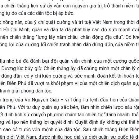
a chiến thắng lịch sử ấy vẫn còn nguyên giá trị, trở thành niềm 
ng tự do của các dân tộc bị áp bức.
 nồng nàn, của ý chí quật cường và trí tuệ Việt Nam trong thời 
h Hồ Chí Minh, quân và dân ta đã phát huy cao độ sức mạnh đại
 nên chiến thắng “lừng lẫy năm châu, chấn động địa cầu”. Đó kh
ắng lợi của đường lối chiến tranh nhân dân đúng đắn, của niềm t
c địa nhỏ bé đã đánh bại đội quân viễn chinh của một cường quố
Dương lúc bấy giờ. Chiến thắng ấy đã chứng minh một chân lý c
 đúng đắn, có ý chí kiên cường và sức mạnh đoàn kết thì hoàn t
iện Biên Phủ đã vượt ra khỏi phạm vi của một chiến dịch quân sự,
tranh giải phóng dân tộc.
uan trọng của Võ Nguyên Giáp – vị Tổng Tư lệnh đầu tiên của Quâ
Biên Phủ. Với tư duy quân sự sắc bén, tầm nhìn chiến lược sâu r
ết định lịch sử chuyển phương châm tác chiến từ “đánh nhanh, th
 và tạo nên thắng lợi quyết định. Quyết định ấy không chỉ thể hi
m cao cả trước vận mệnh của dân tộc. Sau chiến thắng Điện Biên
ên giới Việt Nam, được nhiều học giả và giới quân sự quốc tế đ