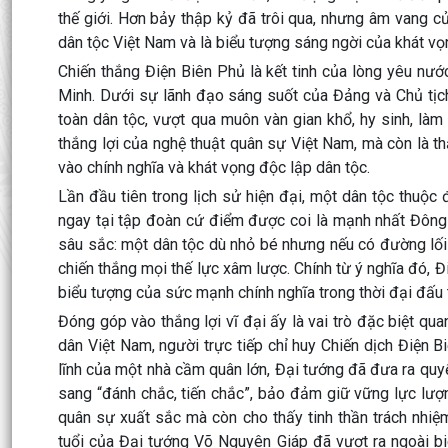
thế giới. Hơn bảy thập kỷ đã trôi qua, nhưng âm vang củ
dân tộc Việt Nam và là biểu tượng sáng ngời của khát vọ
Chiến thắng Điện Biên Phủ là kết tinh của lòng yêu nước
Minh. Dưới sự lãnh đạo sáng suốt của Đảng và Chủ tịc
toàn dân tộc, vượt qua muôn vàn gian khổ, hy sinh, làm
thắng lợi của nghệ thuật quân sự Việt Nam, mà còn là th
vào chính nghĩa và khát vọng độc lập dân tộc.
Lần đầu tiên trong lịch sử hiện đại, một dân tộc thuộ
ngay tại tập đoàn cứ điểm được coi là mạnh nhất Đông 
sâu sắc: một dân tộc dù nhỏ bé nhưng nếu có đường lối
chiến thắng mọi thế lực xâm lược. Chính từ ý nghĩa đó, Đ
biểu tượng của sức mạnh chính nghĩa trong thời đại đấu 
Đóng góp vào thắng lợi vĩ đại ấy là vai trò đặc biệt q
dân Việt Nam, người trực tiếp chỉ huy Chiến dịch Điện 
lĩnh của một nhà cầm quân lớn, Đại tướng đã đưa ra quy
sang “đánh chắc, tiến chắc”, bảo đảm giữ vững lực lượng
quân sự xuất sắc mà còn cho thấy tinh thần trách nhiệ
tuổi của Đại tướng Võ Nguyên Giáp đã vượt ra ngoài bi