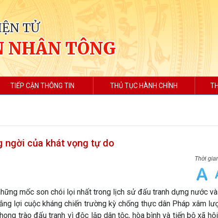
IỆN TỬ
N NHÂN TÔNG
TIẾP CẬN THÔNG TIN
THỦ TỤC HÀNH CHÍNH
TH
g ngời của khát vọng tự do
hững mốc son chói lọi nhất trong lịch sử đấu tranh dựng nước v
thắng lợi cuộc kháng chiến trường kỳ chống thực dân Pháp xâm l
ng trào đấu tranh vì độc lập dân tộc, hòa bình và tiến bộ xã hội