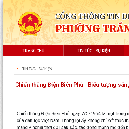
CỔNG THÔNG TIN Đ
PHƯỜNG TRẦ
TRANG CHỦ
TIN TỨC - SỰ KIỆN
TIN TỨC - SỰ KIỆN
Chiến thắng Điện Biên Phủ - Biểu tượng sán
Chiến thắng Điện Biên Phủ ngày 7/5/1954 là một trong n
của dân tộc Việt Nam. Thắng lợi ấy không chỉ kết thúc 
mang ý nghĩa thời đại sâu sắc, tác động mạnh mẽ đến pho