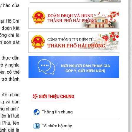
tự hào của
Kiến tạo “Thế” quốc gia: Bước chuyển của tư duy
đại Hồ Chí
đối ngoại Việt Nam trong kỷ nguyên mới
 đoàn kết
PHÁT HUY GIÁ TRỊ CÁC DI TÍCH VĂN HÓA
ông chỉ là
TRONG KỶ NGUYÊN MỚI Ở PHƯỜNG TRẦN
in son sắt
NHÂN TÔNG, THÀNH PHỐ HẢI...
c thực dân
Phường Trần Nhân Tông tham dự hội nghị trực
ó ý nghĩa
tuyến báo cáo viên thành phố tháng 7/2026
oàn có thể
Lãnh đạo phường kiểm tra các trạm bơm, hồ
 trở thành
đập sau mưa lớn
n đội nhân
Kế hoạch Tuyên truyền “Chiến dịch 500 ngày
GIỚI THIỆU CHUNG
ộng và bản
đêm đẩy mạnh thực hiện tìm kiếm, quy tập và
ắng nhanh”
xác định...
Thông tin chung
ện trí tuệ
Thực hiện Nghị quyết số 08-NQ/TU ngày
 Phủ, tên
Tổ chức bộ máy
29/01/2026 của Ban chấp hành Đảng bộ thành
ánh giá là