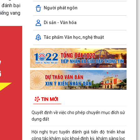
phố về chuyển đổi...
n đánh bại
Người phát ngôn
iếng vang
Phường Trần Nhân Tông tổ chức Lễ thắp nến tri
ân tại các nghĩa trang Liệt sĩ
Di sản - Văn hóa
Triển khai đợt cao điểm cài đặt sổ sức khỏe điện
Tác phẩm Văn học, nghệ thuật
tử, tài khoản an sinh xã hội cho công dân từ 6
đến...
Đồng chí Nguyễn Hồng Sáng- Bí thư Đảng ủy,
Chủ tịch HĐND phường đã đến thăm, tặng quà
một số gia...
Kế hoạch thực hiện tiết kiệm điện và phát triển
điện mặt trời mái nhà trên địa bàn phường Trần
TIN MỚI
Nhân...
Quyết định về việc cho phép chuyển mục đích sử
dụng đất
Hội nghị trực tuyến đánh giá tiến độ triển khai
công tác khám sức khoẻ định kỳ, khám sàng lọc