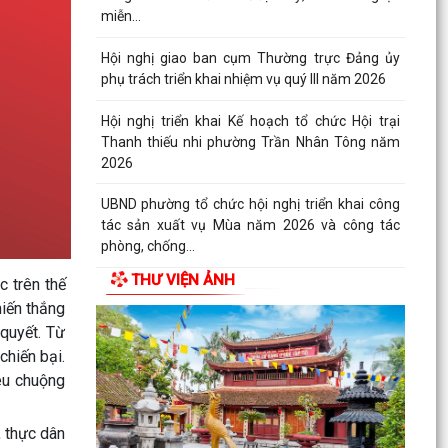
miễn...
Hội nghị giao ban cụm Thường trực Đảng ủy
phụ trách triển khai nhiệm vụ quý III năm 2026
Hội nghị triển khai Kế hoạch tổ chức Hội trại
Thanh thiếu nhi phường Trần Nhân Tông năm
2026
UBND phường tổ chức hội nghị triển khai công
tác sản xuất vụ Mùa năm 2026 và công tác
phòng, chống...
THƯ VIỆN ẢNH
c trên thế
Hoàng Gián long trọng tổ chức Lễ công bố Nghị
hiến thắng
quyết thành lập Tổ dân phố
quyết. Từ
Công khai các Quyết định của Ủy ban nhân dân
chiến bại.
thành phố về thủ tục hành chính thuộc phạmvi
yêu chuộng
quản lý...
, thực dân
Đội tuyển U13 Văn Đức đoạt Cúp vô địch giải