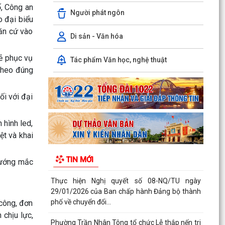
Kiến tạo “Thế” quốc gia: Bước chuyển của tư duy
ố, Công an
Người phát ngôn
đối ngoại Việt Nam trong kỷ nguyên mới
o đại biểu
căn cứ vào
PHÁT HUY GIÁ TRỊ CÁC DI TÍCH VĂN HÓA
Di sản - Văn hóa
TRONG KỶ NGUYÊN MỚI Ở PHƯỜNG TRẦN
NHÂN TÔNG, THÀNH PHỐ HẢI...
hẻ phục vụ
Tác phẩm Văn học, nghệ thuật
 theo đúng
Phường Trần Nhân Tông tham dự hội nghị trực
tuyến báo cáo viên thành phố tháng 7/2026
ối với đại
Lãnh đạo phường kiểm tra các trạm bơm, hồ
đập sau mưa lớn
 hình led,
ệt và khai
Kế hoạch Tuyên truyền “Chiến dịch 500 ngày
đêm đẩy mạnh thực hiện tìm kiếm, quy tập và
TIN MỚI
xác định...
vướng mắc
Thực hiện Nghị quyết số 08-NQ/TU ngày
29/01/2026 của Ban chấp hành Đảng bộ thành
phố về chuyển đổi...
 công, đơn
 chịu lực,
Phường Trần Nhân Tông tổ chức Lễ thắp nến tri