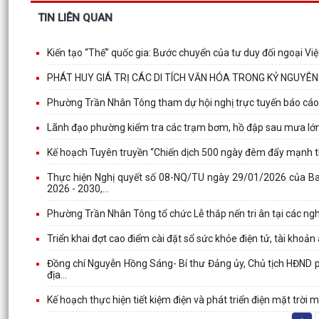
TIN LIÊN QUAN
Kiến tạo “Thế” quốc gia: Bước chuyển của tư duy đối ngoại V
PHÁT HUY GIÁ TRỊ CÁC DI TÍCH VĂN HÓA TRONG KỶ NGUYÊ
Phường Trần Nhân Tông tham dự hội nghị trực tuyến báo cáo
Lãnh đạo phường kiểm tra các trạm bơm, hồ đập sau mưa lớ
Kế hoạch Tuyên truyền “Chiến dịch 500 ngày đêm đẩy mạnh thực 
Thực hiện Nghị quyết số 08-NQ/TU ngày 29/01/2026 của Ba
2026 - 2030,...
Phường Trần Nhân Tông tổ chức Lễ thắp nến tri ân tại các nghĩ
Triển khai đợt cao điểm cài đặt sổ sức khỏe điện tử, tài khoản
Đồng chí Nguyễn Hồng Sáng- Bí thư Đảng ủy, Chủ tịch HĐND ph
địa...
Kế hoạch thực hiện tiết kiệm điện và phát triển điện mặt trờ