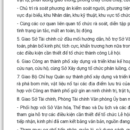
- Chủ trì rà soát phương án kiểm soát người, phương tiện
vực đại biểu, khu Nhân dân, khu kỹ thuật, khu vực tổ ch
- Cùng các cơ quan liên quan tổ chức rà soát, diễn tậ
tình trạng ùn tắc, mất an toàn, bị động.
5. Giao Sở Tài chính cử đầu mối hướng dẫn, hỗ trợ Sở Vă
toán, phân bổ kinh phí; tích cực, khẩn trương hơn nữa tr
các điều kiện cần thiết để tổ chức thành công Lễ hội.
6. Giao Công an thành phố xây dựng và triển khai kế ho
cứu nạn, cứu hộ; cùng Sở Xây dựng tổ chức phân luồng, 
7. Giao Bộ Chỉ huy Quân sự thành phố xây dựng và triển 
rà phá bom mìn, vật liệu nổ tại các địa điểm lưu trú của
hợp với Công an thành phố giữ gìn an ninh chính trị, trật t
8. Giao Sở Tài chính, Phòng Tài chính Văn phòng Ủy ban 
- Phối hợp với Sở Văn hóa, Thể thao và Du lịch và các đ
tham gia hỗ trợ các điều kiện cần thiết để tổ chức Lễ hội
tiếp nhận, kinh phí đã cam kết bằng văn bản, nguồn đang
- Tham mưu cơ chế tiếp nhận, quản lý, sử dụng sách, qu