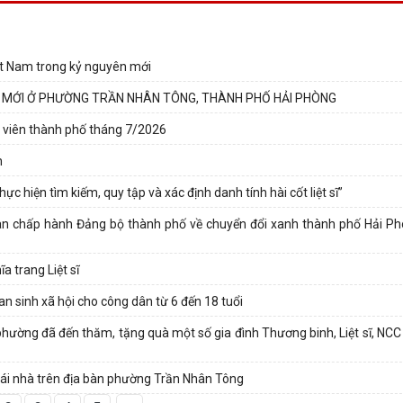
iệt Nam trong kỷ nguyên mới
N MỚI Ở PHƯỜNG TRẦN NHÂN TÔNG, THÀNH PHỐ HẢI PHÒNG
 viên thành phố tháng 7/2026
n
hiện tìm kiếm, quy tập và xác định danh tính hài cốt liệt sĩ”
n chấp hành Đảng bộ thành phố về chuyển đổi xanh thành phố Hải Ph
a trang Liệt sĩ
 an sinh xã hội cho công dân từ 6 đến 18 tuổi
ường đã đến thăm, tặng quà một số gia đình Thương binh, Liệt sĩ, NCC t
i mái nhà trên địa bàn phường Trần Nhân Tông