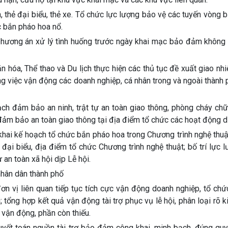
, thẻ đại biểu, thẻ xe. Tổ chức lực lượng bảo vệ các tuyến vòng 
ức bắn pháo hoa nổ.
p phương án xử lý tình huống trước ngày khai mạc bảo đảm không
n hóa, Thể thao và Du lịch thực hiện các thủ tục đề xuất giao nh
ong việc vận động các doanh nghiệp, cá nhân trong và ngoài thành 
ạch đảm bảo an ninh, trật tự an toàn giao thông, phòng cháy ch
đảm bảo an toàn giao thông tại địa điểm tổ chức các hoạt động d
khai kế hoạch tổ chức bắn pháo hoa trong Chương trình nghệ thuậ
 đại biểu, địa điểm tổ chức Chương trình nghệ thuật; bố trí lực 
ự an toàn xã hội dịp Lễ hội.
nhân dân thành phố
ơn vị liên quan tiếp tục tích cực vận động doanh nghiệp, tổ chứ
; tổng hợp kết quả vận động tài trợ phục vụ lễ hội, phân loại rõ k
 vận động, phần còn thiếu.
yết toán nguồn tài trợ bảo đảm công khai, minh bạch, đúng quy 