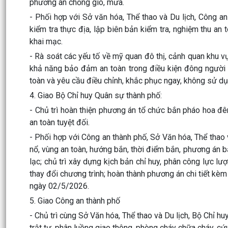
phương án chống gió, mưa.
- Phối hợp với Sở văn hóa, Thể thao và Du lịch, Công a
kiểm tra thực địa, lập biên bản kiểm tra, nghiệm thu an
khai mạc.
- Rà soát các yếu tố về mỹ quan đô thị, cảnh quan khu vực
khả năng bảo đảm an toàn trong điều kiện đông người v
toàn và yêu cầu điều chỉnh, khắc phục ngay, không sử d
4. Giao Bộ Chỉ huy Quân sự thành phố:
- Chủ trì hoàn thiện phương án tổ chức bắn pháo hoa đêm
an toàn tuyệt đối.
- Phối hợp với Công an thành phố, Sở Văn hóa, Thể thao v
nổ, vùng an toàn, hướng bắn, thời điểm bắn, phương án bả
lạc; chủ trì xây dựng kịch bản chỉ huy, phân công lực lượ
thay đổi chương trình; hoàn thành phương án chi tiết kèm
ngày 02/5/2026.
5. Giao Công an thành phố
- Chủ trì cùng Sở Văn hóa, Thể thao và Du lịch, Bộ Chỉ 
trật tự, phân luồng giao thông, phòng cháy chữa cháy, cứ