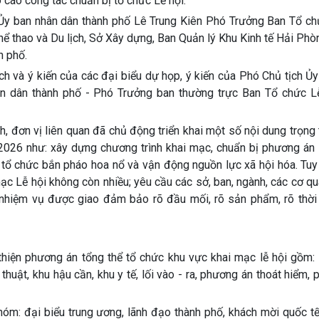
cáo công tác chuẩn bị tổ chức Lễ hội.
Ủy ban nhân dân thành phố Lê Trung Kiên Phó Trưởng Ban Tổ chứ
hể thao và Du lịch, Sở Xây dựng, Ban Quản lý Khu Kinh tế Hải Phò
h phố.
ch và ý kiến của các đại biểu dự họp, ý kiến của Phó Chủ tịch Ủ
ân dân thành phố - Phó Trưởng ban thường trực Ban Tổ chức L
h, đơn vị liên quan đã chủ động triển khai một số nội dung trọng
026 như: xây dựng chương trình khai mạc, chuẩn bị phương án 
n tổ chức bắn pháo hoa nổ và vận động nguồn lực xã hội hóa. Tuy
mạc Lễ hội không còn nhiều; yêu cầu các sở, ban, ngành, các cơ qu
c nhiệm vụ được giao đảm bảo rõ đầu mối, rõ sản phẩm, rõ thời
 thiện phương án tổng thể tổ chức khu vực khai mạc lễ hội gồm:
 thuật, khu hậu cần, khu y tế, lối vào - ra, phương án thoát hiểm,
hóm: đại biểu trung ương, lãnh đạo thành phố, khách mời quốc tế