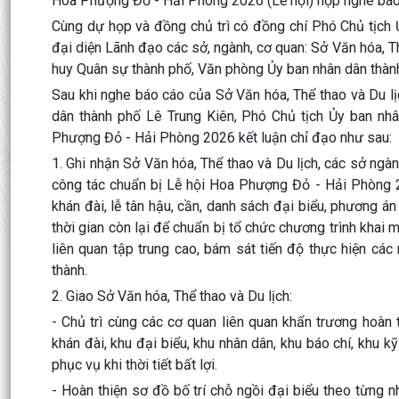
Hoa Phượng Đỏ - Hải Phòng 2026 (Lễ hội) họp nghe báo 
Cùng dự họp và đồng chủ trì có đồng chí Phó Chủ tịch 
đại diện Lãnh đạo các sở, ngành, cơ quan: Sở Văn hóa, T
huy Quân sự thành phố, Văn phòng Ủy ban nhân dân thàn
Sau khi nghe báo cáo của Sở Văn hóa, Thể thao và Du lị
dân thành phố Lê Trung Kiên, Phó Chủ tịch Ủy ban nh
Phượng Đỏ - Hải Phòng 2026 kết luận chỉ đạo như sau:
1. Ghi nhận Sở Văn hóa, Thể thao và Du lịch, các sở ngàn
công tác chuẩn bị Lễ hội Hoa Phượng Đỏ - Hải Phòng 2
khán đài, lễ tân hậu, cần, danh sách đại biểu, phương á
thời gian còn lại để chuẩn bị tổ chức chương trình khai 
liên quan tập trung cao, bám sát tiến độ thực hiện cá
thành.
2. Giao Sở Văn hóa, Thể thao và Du lịch:
- Chủ trì cùng các cơ quan liên quan khẩn trương hoàn
khán đài, khu đại biểu, khu nhân dân, khu báo chí, khu kỹ
phục vụ khi thời tiết bất lợi.
- Hoàn thiện sơ đồ bố trí chỗ ngồi đại biểu theo từng n