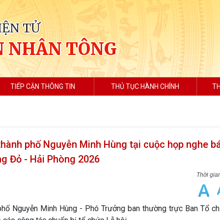
IỆN TỬ
N NHÂN TÔNG
TIẾP CẬN THÔNG TIN
THỦ TỤC HÀNH CHÍNH
TH
 thành phố Nguyễn Minh Hùng tại cuộc họp nghe b
ng Đỏ - Hải Phòng 2026
phố Nguyễn Minh Hùng - Phó Trưởng ban thường trực Ban Tổ ch