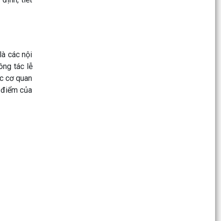
Chương trình làm việc của Thường trực HĐND,
Lãnh đạo UBND phường
Bản tin điện tử cải cách hành chính số 26/2026
là các nội
Hội nghị sơ kết công tác Mặt trận Tổ quốc và
ông tác lễ
các tổ chức chính trị - xã hội 6 tháng đầu năm,
ác cơ quan
triển...
o điểm của
UBND phường Trần Nhân Tông tổ chức phiên
họp thường kỳ tháng 7 (lần 2) năm 2026
Về việc ủy quyền thực hiện nhiệm vụ thuộc thẩm
quyền của Chủ tịch Ủy ban nhân dân thành phố
trong...
Hướng dẫn, khuyến cáo nông dân thực hiện tốt
các biện pháp kỹ thuật chăm sóc lúa
Hướng dẫn Phòng trừ bệnh lùn sọc đen hại lúa
mùa