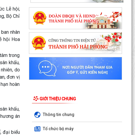
c Lễ hội;
ng, Bộ Chỉ
y ban nhân
ễ hội Hoa
 tâm trong
sân khấu,
 nhiên, do
an, đơn vị
 hạn hoàn
GIỚI THIỆU CHUNG
 sân khấu,
Thông tin chung
 phương án
Tổ chức bộ máy
, đại biểu