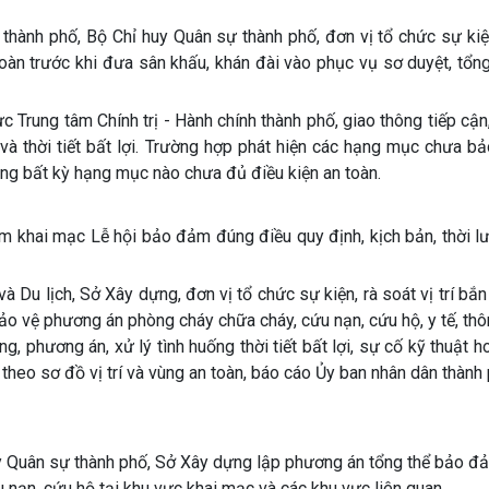
n thành phố, Bộ Chỉ huy Quân sự thành phố, đơn vị tổ chức sự ki
 toàn trước khi đưa sân khấu, khán đài vào phục vụ sơ duyệt, tổn
 Trung tâm Chính trị - Hành chính thành phố, giao thông tiếp cận, 
à thời tiết bất lợi. Trường hợp phát hiện các hạng mục chưa b
ụng bất kỳ hạng mục nào chưa đủ điều kiện an toàn.
 khai mạc Lễ hội bảo đảm đúng điều quy định, kịch bản, thời lượ
à Du lịch, Sở Xây dựng, đơn vị tổ chức sự kiện, rà soát vị trí bắ
o vệ phương án phòng cháy chữa cháy, cứu nạn, cứu hộ, y tế, thôn
ng, phương án, xử lý tình huống thời tiết bất lợi, sự cố kỹ thuật h
 theo sơ đồ vị trí và vùng an toàn, báo cáo Ủy ban nhân dân thành
huy Quân sự thành phố, Sở Xây dựng lập phương án tổng thể bảo đ
u nạn, cứu hộ tại khu vực khai mạc và các khu vực liên quan.