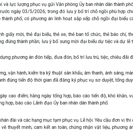
chí và lực lượng phục vụ gửi Văn phòng Ủy ban nhân dân thành ph
rước ngày 03/5/2026; trong đó lưu ý bố trí chỗ ngồi phù hợp ch
ho thành phố; có phương án linh hoạt sắp xếp chỗ ngồi đại biểu 
 giấy mời, thẻ đại biểu, thẻ xe, thẻ ban tổ chức, thẻ báo chí, t
g đúng thành phần; lưu ý bổ sung mời đại biểu dự tiệc và dự lễ
ựng phương án đón tiếp, đưa đón, bố trí lưu trú, tiệc, chiêu đãi đ
ựng, vận hành, kiểm tra kỹ thuật sân khấu, âm thanh, ánh sáng, màn
nh đúng tiến độ thời gian đã đăng ký phục vụ sơ duyệt, tổng duy
ngày cao điểm; hằng ngày tổng hợp, báo cáo tiến độ, khó khăn, 
ổng hợp, báo cáo Lãnh đạo Ủy ban nhân dân thành phố.
 khán đài và các hạng mục tạm phục vụ Lễ hội. Yêu cầu đơn vị thi
vẽ thuyết minh, cam kết an toàn, chứng nhận vật liệu, phương án