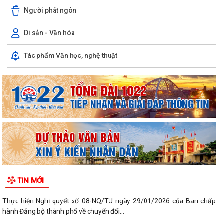
Người phát ngôn
Di sản - Văn hóa
Tác phẩm Văn học, nghệ thuật
Kiến tạo “Thế” quốc gia: Bước chuyển của tư duy đối ngoại Việt Nam
trong kỷ nguyên mới
PHÁT HUY GIÁ TRỊ CÁC DI TÍCH VĂN HÓA TRONG KỶ NGUYÊN MỚI Ở
PHƯỜNG TRẦN NHÂN TÔNG, THÀNH PHỐ HẢI...
Phường Trần Nhân Tông tham dự hội nghị trực tuyến báo cáo viên
thành phố tháng 7/2026
Lãnh đạo phường kiểm tra các trạm bơm, hồ đập sau mưa lớn
Kế hoạch Tuyên truyền “Chiến dịch 500 ngày đêm đẩy mạnh thực hiện
TIN MỚI
tìm kiếm, quy tập và xác định...
Thực hiện Nghị quyết số 08-NQ/TU ngày 29/01/2026 của Ban chấp
hành Đảng bộ thành phố về chuyển đổi...