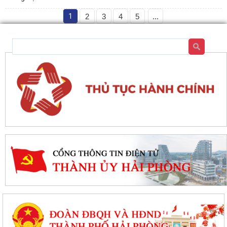
1
2
3
4
5
...