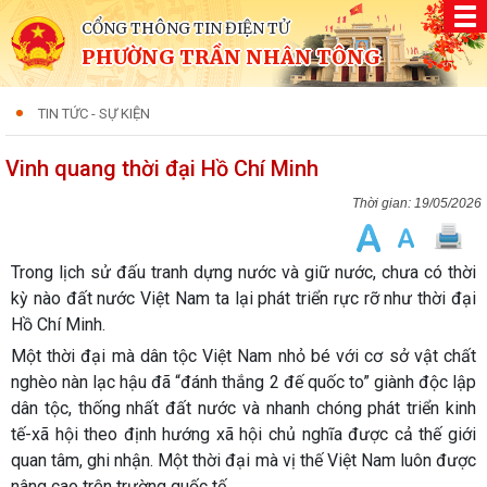
CỔNG THÔNG TIN ĐIỆN TỬ
PHƯỜNG TRẦN NHÂN TÔNG
TIN TỨC - SỰ KIỆN
Vinh quang thời đại Hồ Chí Minh
19/05/2026
Trong lịch sử đấu tranh dựng nước và giữ nước, chưa có thời
kỳ nào đất nước Việt Nam ta lại phát triển rực rỡ như thời đại
Hồ Chí Minh.
Một thời đại mà dân tộc Việt Nam nhỏ bé với cơ sở vật chất
nghèo nàn lạc hậu đã “đánh thắng 2 đế quốc to” giành độc lập
dân tộc, thống nhất đất nước và nhanh chóng phát triển kinh
tế-xã hội theo định hướng xã hội chủ nghĩa được cả thế giới
quan tâm, ghi nhận. Một thời đại mà vị thế Việt Nam luôn được
nâng cao trên trường quốc tế.