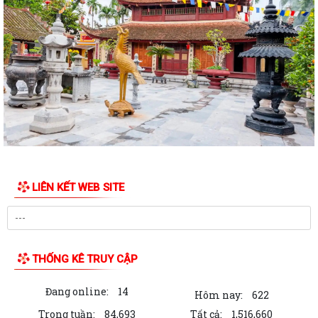
Trần Nhân Tông năm 2026
UBND phường tổ chức hội nghị triển khai công tác sản xuất vụ Mùa
năm 2026 và công tác phòng, chống...
Hoàng Gián long trọng tổ chức Lễ công bố Nghị quyết thành lập Tổ dân
phố
Công khai các Quyết định của Ủy ban nhân dân thành phố về thủ tục
hành chính thuộc phạmvi quản lý...
Đội tuyển U13 Văn Đức đoạt Cúp vô địch giải bóng đá U13 phường
LIÊN KẾT WEB SITE
Trần Nhân Tông lần thứ Nhất, năm 2026
Chương trình làm việc của Thường trực HĐND, Lãnh đạo UBND phường
Bản tin điện tử cải cách hành chính số 26/2026
THỐNG KÊ TRUY CẬP
Hội nghị sơ kết công tác Mặt trận Tổ quốc và các tổ chức chính trị - xã
Đang online:
14
hội 6 tháng đầu năm, triển...
Hôm nay:
622
Trong tuần:
84,693
Tất cả:
1,516,660