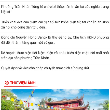
Phường Trần Nhân Tông tổ chức Lễ thắp nến tri ân tại các nghĩa trang
Liệt sĩ
Triển khai đợt cao điểm cài đặt sổ sức khỏe điện tử, tài khoản an sinh
xã hội cho công dân từ 6 đến...
Đồng chí Nguyễn Hồng Sáng- Bí thư Đảng ủy, Chủ tịch HĐND phường
đã đến thăm, tặng quà một số gia...
Kế hoạch thực hiện tiết kiệm điện và phát triển điện mặt trời mái nhà
trên địa bàn phường Trần Nhân...
Quyết định về việc cho phép chuyển mục đích sử dụng đất
Hội nghị trực tuyến đánh giá tiến độ triển khai công tác khám sức khoẻ
THƯ VIỆN ẢNH
định kỳ, khám sàng lọc miễn...
Hội nghị giao ban cụm Thường trực Đảng ủy phụ trách triển khai
nhiệm vụ quý III năm 2026
Hội nghị triển khai Kế hoạch tổ chức Hội trại Thanh thiếu nhi phường