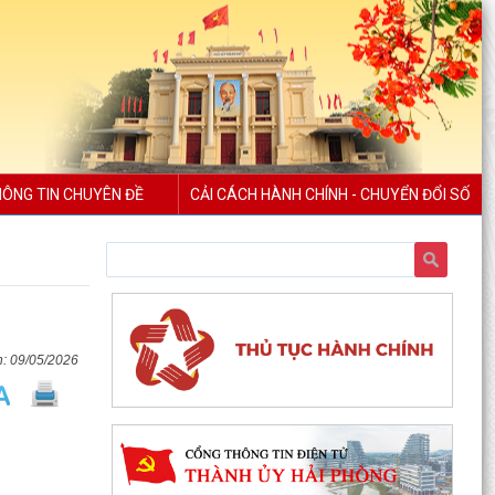
Lãnh đạo phường kiểm tra các trạm bơm, hồ
đập sau mưa lớn
Kế hoạch Tuyên truyền “Chiến dịch 500 ngày
đêm đẩy mạnh thực hiện tìm kiếm, quy tập và
xác định...
Thực hiện Nghị quyết số 08-NQ/TU ngày
29/01/2026 của Ban chấp hành Đảng bộ thành
ÔNG TIN CHUYÊN ĐỀ
CẢI CÁCH HÀNH CHÍNH - CHUYỂN ĐỔI SỐ
phố về chuyển đổi...
Phường Trần Nhân Tông tổ chức Lễ thắp nến tri
ân tại các nghĩa trang Liệt sĩ
Triển khai đợt cao điểm cài đặt sổ sức khỏe điện
tử, tài khoản an sinh xã hội cho công dân từ 6
09/05/2026
đến...
Đồng chí Nguyễn Hồng Sáng- Bí thư Đảng ủy,
Chủ tịch HĐND phường đã đến thăm, tặng quà
một số gia...