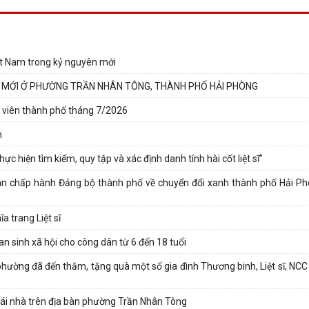
iệt Nam trong kỷ nguyên mới
N MỚI Ở PHƯỜNG TRẦN NHÂN TÔNG, THÀNH PHỐ HẢI PHÒNG
 viên thành phố tháng 7/2026
n
hiện tìm kiếm, quy tập và xác định danh tính hài cốt liệt sĩ”
n chấp hành Đảng bộ thành phố về chuyển đổi xanh thành phố Hải Ph
a trang Liệt sĩ
 an sinh xã hội cho công dân từ 6 đến 18 tuổi
ường đã đến thăm, tặng quà một số gia đình Thương binh, Liệt sĩ, NCC t
i mái nhà trên địa bàn phường Trần Nhân Tông