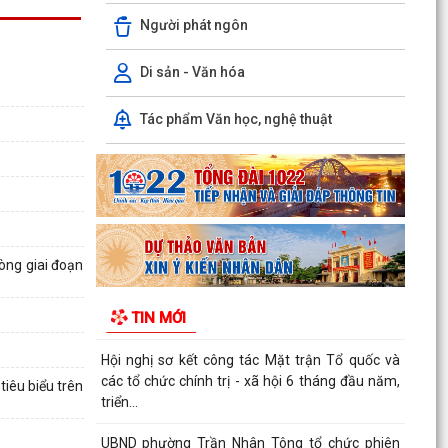
Người phát ngôn
Hoàng Gián long trọng tổ chức Lễ công bố Nghị
quyết thành lập Tổ dân phố
Di sản - Văn hóa
Công khai các Quyết định của Ủy ban nhân dân
thành phố về thủ tục hành chính thuộc phạmvi
Tác phẩm Văn học, nghệ thuật
quản lý...
Đội tuyển U13 Văn Đức đoạt Cúp vô địch giải
bóng đá U13 phường Trần Nhân Tông lần thứ
Nhất, năm 2026
Chương trình làm việc của Thường trực HĐND,
òng giai đoạn
Lãnh đạo UBND phường
TIN MỚI
Bản tin điện tử cải cách hành chính số 26/2026
Hội nghị sơ kết công tác Mặt trận Tổ quốc và
các tổ chức chính trị - xã hội 6 tháng đầu năm,
iêu biểu trên
triển...
UBND phường Trần Nhân Tông tổ chức phiên