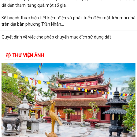
đã đến thăm, tặng quà một số gia...
Kế hoạch thực hiện tiết kiệm điện và phát triển điện mặt trời mái nhà
trên địa bàn phường Trần Nhân...
Quyết định về việc cho phép chuyển mục đích sử dụng đất
Hội nghị trực tuyến đánh giá tiến độ triển khai công tác khám sức khoẻ
THƯ VIỆN ẢNH
định kỳ, khám sàng lọc miễn...
Hội nghị giao ban cụm Thường trực Đảng ủy phụ trách triển khai
nhiệm vụ quý III năm 2026
Hội nghị triển khai Kế hoạch tổ chức Hội trại Thanh thiếu nhi phường
Trần Nhân Tông năm 2026
UBND phường tổ chức hội nghị triển khai công tác sản xuất vụ Mùa
năm 2026 và công tác phòng, chống...
Hoàng Gián long trọng tổ chức Lễ công bố Nghị quyết thành lập Tổ dân
phố