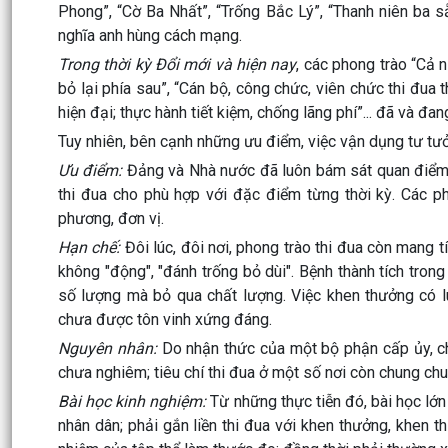
Phong”, “Cờ Ba Nhất”, “Trống Bắc Lý”, “Thanh niên ba s
nghĩa anh hùng cách mạng.
Trong thời kỳ Đổi mới và hiện nay
, các phong trào “Cả 
bỏ lại phía sau”, “Cán bộ, công chức, viên chức thi đua
hiện đại; thực hành tiết kiệm, chống lãng phí”... đã và đan
Tuy nhiên, bên cạnh những ưu điểm, việc vận dụng tư tư
Ưu điểm:
Đảng và Nhà nước đã luôn bám sát quan điểm “l
thi đua cho phù hợp với đặc điểm từng thời kỳ. Các ph
phương, đơn vị.
Hạn chế:
Đôi lúc, đôi nơi, phong trào thi đua còn mang t
không "động", "đánh trống bỏ dùi". Bệnh thành tích trong
số lượng mà bỏ qua chất lượng. Việc khen thưởng có lú
chưa được tôn vinh xứng đáng.
Nguyên nhân:
Do nhận thức của một bộ phận cấp ủy, chí
chưa nghiêm; tiêu chí thi đua ở một số nơi còn chung chu
Bài học kinh nghiệm:
Từ những thực tiễn đó, bài học lớn 
nhân dân; phải gắn liền thi đua với khen thưởng, khen th