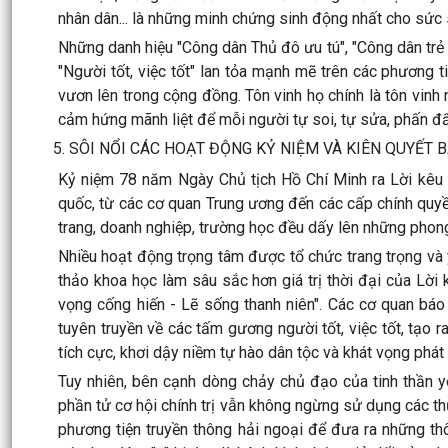
nhân dân... là những minh chứng sinh động nhất cho sức
Những danh hiệu "Công dân Thủ đô ưu tú", "Công dân trẻ 
"Người tốt, việc tốt" lan tỏa mạnh mẽ trên các phương t
vươn lên trong cộng đồng. Tôn vinh họ chính là tôn vinh 
cảm hứng mãnh liệt để mỗi người tự soi, tự sửa, phấn đấ
5. SÔI NỔI CÁC HOẠT ĐỘNG KỶ NIỆM VÀ KIÊN QUYẾT
Kỷ niệm 78 năm Ngày Chủ tịch Hồ Chí Minh ra Lời kêu 
quốc, từ các cơ quan Trung ương đến các cấp chính quyề
trang, doanh nghiệp, trường học đều dấy lên những phong t
Nhiều hoạt động trọng tâm được tổ chức trang trọng và ý
thảo khoa học làm sâu sắc hơn giá trị thời đại của Lời 
vọng cống hiến - Lẽ sống thanh niên". Các cơ quan báo
tuyên truyền về các tấm gương người tốt, việc tốt, tạo r
tích cực, khơi dậy niềm tự hào dân tộc và khát vọng phát
Tuy nhiên, bên cạnh dòng chảy chủ đạo của tinh thần y
phần tử cơ hội chính trị vẫn không ngừng sử dụng các th
phương tiện truyền thông hải ngoại để đưa ra những thông