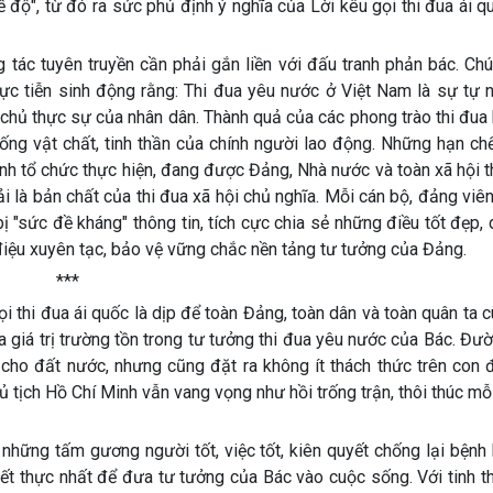
hế độ", từ đó ra sức phủ định ý nghĩa của Lời kêu gọi thi đua ái q
g tác tuyên truyền cần phải gắn liền với đấu tranh phản bác. Ch
c tiễn sinh động rằng: Thi đua yêu nước ở Việt Nam là sự tự n
 chủ thực sự của nhân dân. Thành quả của các phong trào thi đua
ống vật chất, tinh thần của chính người lao động. Những hạn ch
rình tổ chức thực hiện, đang được Đảng, Nhà nước và toàn xã hội 
i là bản chất của thi đua xã hội chủ nghĩa. Mỗi cán bộ, đảng viê
ị "sức đề kháng" thông tin, tích cực chia sẻ những điều tốt đẹp
điệu xuyên tạc, bảo vệ vững chắc nền tảng tư tưởng của Đảng.
***
 thi đua ái quốc là dịp để toàn Đảng, toàn dân và toàn quân ta c
giá trị trường tồn trong tư tưởng thi đua yêu nước của Bác. Đườ
cho đất nước, nhưng cũng đặt ra không ít thách thức trên con 
hủ tịch Hồ Chí Minh vẫn vang vọng như hồi trống trận, thôi thúc mỗ
 những tấm gương người tốt, việc tốt, kiên quyết chống lại bệnh 
hiết thực nhất để đưa tư tưởng của Bác vào cuộc sống. Với tinh 