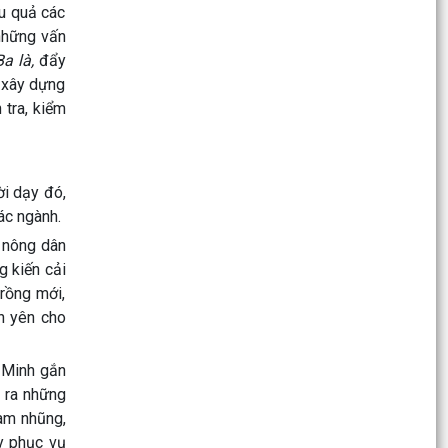
ệu quả các
Chương trình làm việc của Thường trực HĐND,
 những vấn
Lãnh đạo UBND phường
Ba là,
đẩy
Bản tin điện tử cải cách hành chính số 26/2026
, xây dựng
 tra, kiểm
Hội nghị sơ kết công tác Mặt trận Tổ quốc và
các tổ chức chính trị - xã hội 6 tháng đầu năm,
triển...
ời dạy đó,
UBND phường Trần Nhân Tông tổ chức phiên
ác ngành.
họp thường kỳ tháng 7 (lần 2) năm 2026
i nông dân
g kiến cải
Về việc ủy quyền thực hiện nhiệm vụ thuộc thẩm
quyền của Chủ tịch Ủy ban nhân dân thành phố
trồng mới,
trong...
h yên cho
Hướng dẫn, khuyến cáo nông dân thực hiện tốt
 Minh gắn
các biện pháp kỹ thuật chăm sóc lúa
 ra những
Hướng dẫn Phòng trừ bệnh lùn sọc đen hại lúa
ham nhũng,
mùa
y phục vụ