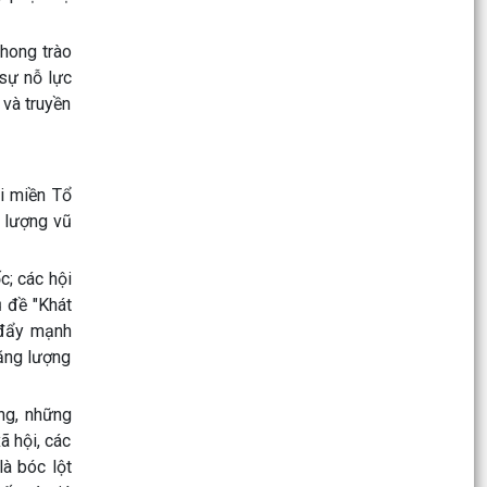
Ban hành Kế hoạch triển khai đánh giá, xác định
phong trào
Chỉ số cải cách hành chính năm 2026 của các
 sự nỗ lực
Sở,...
 và truyền
Phường Trần Nhân Tông tích cực đưa Luật
Thương mại điện tử vào đời sống
Phê duyệt kết quả lựa chọn nhà thầu qua mạng
i miền Tổ
Gói thầu số 07 Thi công xây dựng Công trình:
c lượng vũ
Cải tạo,...
c; các hội
Chương trình công tác của Thường trực HĐND,
ủ đề "Khát
Lãnh đạo UBND phường
 đẩy mạnh
Danh mục thủ tục hành chính mới ban hành,
năng lượng
sửa đổi, bổ sung, thay thế và bị bãi bỏ thuộc
phạm vi...
ng, những
ã hội, các
Danh mục thủ tục hành chính được sửa đổi, bổ
sung lĩnh vực người có công thuộc phạm vi,
là bóc lột
chức năng...