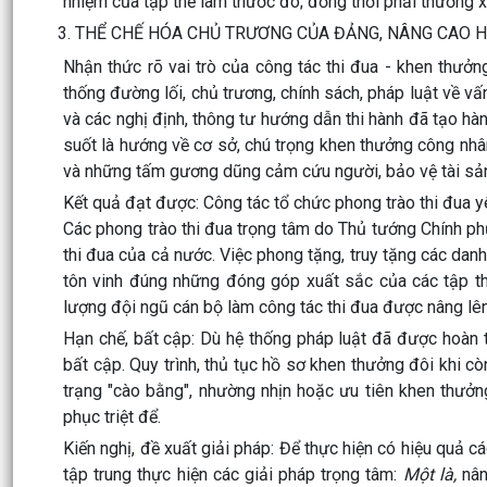
nhiệm của tập thể làm thước đo; đồng thời phải thường xu
3. THỂ CHẾ HÓA CHỦ TRƯƠNG CỦA ĐẢNG, NÂNG CAO H
Nhận thức rõ vai trò của công tác thi đua - khen thưở
thống đường lối, chủ trương, chính sách, pháp luật về v
và các nghị định, thông tư hướng dẫn thi hành đã tạo hà
suốt là hướng về cơ sở, chú trọng khen thưởng công nhân
và những tấm gương dũng cảm cứu người, bảo vệ tài sả
Kết quả đạt được:
Công tác tổ chức phong trào thi đua y
Các phong trào thi đua trọng tâm do Thủ tướng Chính ph
thi đua của cả nước. Việc phong tặng, truy tặng các dan
tôn vinh đúng những đóng góp xuất sắc của các tập th
lượng đội ngũ cán bộ làm công tác thi đua được nâng lên
Hạn chế, bất cập:
Dù hệ thống pháp luật đã được hoàn th
bất cập. Quy trình, thủ tục hồ sơ khen thưởng đôi khi cò
trạng "cào bằng", nhường nhịn hoặc ưu tiên khen thưởn
phục triệt để.
Kiến nghị, đề xuất giải pháp:
Để thực hiện có hiệu quả các
tập trung thực hiện các giải pháp trọng tâm:
Một là,
nân