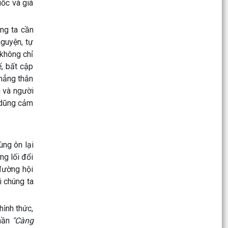
uốc và giá
Danh mục thủ tục hành chính mới ban hành lĩnh
úng ta cần
vực Y, Dược cổ truyền thuộc phạm vi, chức năng
guyện, tự
quản...
 không chỉ
Danh mục thủ tục hành chính mới ban hành
ế, bất cập
thuộc phạm vi chức năng của Sở Nông nghiệp
thẳng thắn
và Môi trường
n và người
, dũng cảm
Danh mục thủ tục hành chính được sửa đổi, bổ
sung và bị bãi bỏ lĩnh vực phòng bệnh thuộc
phạm vi,...
ùng ôn lại
Công điện của Chủ tịch UBND phường chỉ đạo
ng lối đổi
khẩn trương tập trung phòng chống bão số 1
đường hội
(bão MAYSAK)...
i chúng ta
UBND phường tổ chức phiên họp thường kỳ
tháng 7 (lần 1) năm 2026
hình thức,
thần
"Càng
Thông báo thay đổi địa chỉ trụ sở làm việc Đảng