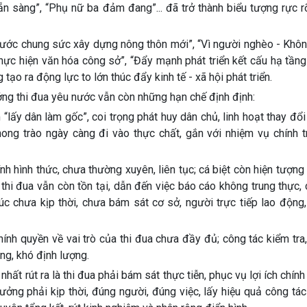
ẵn sàng”, “Phụ nữ ba đảm đang”... đã trở thành biểu tượng rực 
nước chung sức xây dựng nông thôn mới”, “Vì người nghèo - Khôn
 thực hiện văn hóa công sở”, “Đẩy mạnh phát triển kết cấu hạ tần
g tạo ra động lực to lớn thúc đẩy kinh tế - xã hội phát triển.
ởng thi đua yêu nước vẫn còn những hạn chế định định:
ấy dân làm gốc”, coi trọng phát huy dân chủ, linh hoạt thay đổi
ong trào ngày càng đi vào thực chất, gắn với nhiệm vụ chính tr
ính hình thức, chưa thường xuyên, liên tục; cá biệt còn hiện tượng
 thi đua vẫn còn tồn tại, dẫn đến việc báo cáo không trung thực,
c chưa kịp thời, chưa bám sát cơ sở, người trực tiếp lao động,
nh quyền về vai trò của thi đua chưa đầy đủ; công tác kiểm tra
ng, khó định lượng.
nhất rút ra là thi đua phải bám sát thực tiễn, phục vụ lợi ích chín
ưởng phải kịp thời, đúng người, đúng việc, lấy hiệu quả công tác