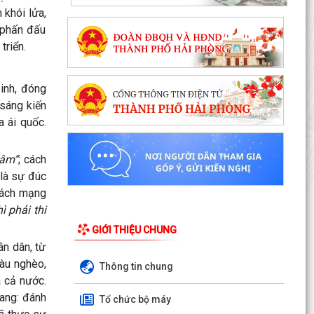
 khói lửa,
c phấn đấu
triển.
inh, đóng
 sáng kiến
 ái quốc.
xâm”
; cách
 là sự đúc
 cách mạng
ì phải thi
GIỚI THIỆU CHUNG
n dân, từ
iàu nghèo,
Thông tin chung
a cả nước.
vang: đánh
Tổ chức bộ máy