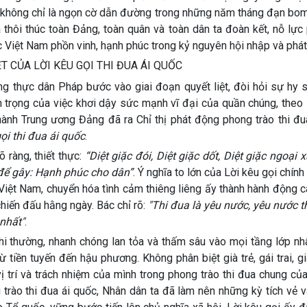
 ấy không chỉ là ngọn cờ dẫn đường trong những năm tháng đạn bom
á thôi thúc toàn Đảng, toàn quân và toàn dân ta đoàn kết, nỗ lự
Việt Nam phồn vinh, hạnh phúc trong kỷ nguyên hội nhập và phát 
T CỦA LỜI KÊU GỌI THI ĐUA ÁI QUỐC
 thực dân Pháp bước vào giai đoạn quyết liệt, đòi hỏi sự hy s
n trọng của việc khơi dậy sức mạnh vĩ đại của quần chúng, theo
nh Trung ương Đảng đã ra Chỉ thị phát động phong trào thi đua
ọi thi đua ái quốc
.
 ràng, thiết thực:
“Diệt giặc đói, Diệt giặc dốt, Diệt giặc ngoại 
 để gây: Hạnh phúc cho dân”
. Ý nghĩa to lớn của Lời kêu gọi chính
c Việt Nam, chuyển hóa tình cảm thiêng liêng ấy thành hành động
hiến đấu hằng ngày. Bác chỉ rõ:
"Thi đua là yêu nước, yêu nước th
nhất"
.
i thường, nhanh chóng lan tỏa và thấm sâu vào mọi tầng lớp nhâ
 tiền tuyến đến hậu phương. Không phân biệt già trẻ, gái trai, g
vị trí và trách nhiệm của mình trong phong trào thi đua chung củ
trào thi đua ái quốc, Nhân dân ta đã làm nên những kỳ tích vẻ 