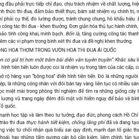
g đầu phải trực tiếp chỉ đạo, chịu trách nhiệm về chất lượng, hi
h thức thi đua, đảm bảo thiết thực, bám sát nhiệm vụ chính trị,
hí phải cụ thể, đo lường được, tránh chung chung, hô khẩu hiệu.
công tác thi đua - khen thưởng. Đơn giản hóa thủ tục hành chính
bảo tính công khai, minh bạch.
Bốn là,
tăng cường công tác thanh
hiêm các vi phạm trong bình xét thi đua và đề nghị khen thưởng.
BÔNG HOA THƠM TRONG VƯỜN HOA THI ĐUA ÁI QUỐC
có giá trị hơn một trăm bài diễn văn tuyên truyền”
. Khắc sâu l
 hình tiên tiến luôn được coi là nhiệm vụ trọng tâm của các cấp, c
ở rộ hàng vạn “bông hoa” điển hình tiên tiến. Đó là những ngườ
; là những công nhân với đôi bàn tay vàng liên tục có nhiều sán
học miệt mài trong phòng thí nghiệm để tìm ra những giống cây 
c lượng vũ trang ngày đêm đối mặt với hiểm nguy để bảo vệ bìn
Tổ quốc.
 mạnh học tập và làm theo tư tưởng, đạo đức, phong cách Hồ Chí
trào thi đua
thực hành tiết kiệm, chống lãng phí
đã và đang tạo
ong việc từ chối nhận quà biếu sai quy định, mạnh dạn tố giác t
thoái; hay những tấm gương cán bộ cần kiệm, liêm chính, tận tụ