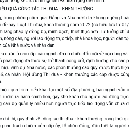
yên tổng kết, rút kinh nghiệm và nhân rộng điển hình.
IỆU QUẢ CÔNG TÁC THI ĐUA - KHEN THƯỞNG
ng, trong những năm qua, Đảng và Nhà nước ta không ngừng hoàn
ấn đề này. Luật Thi đua, khen thưởng năm 2022 (có hiệu lực từ 0
nh lang pháp lý đồng bộ, minh bạch, thiết thực hơn. Tư tưởng chỉ
, nông dân, người lao động trực tiếp, nhà khoa học, người dân tộ
n của Nhà nước và nhân dân.
êu nước ở các cấp, các ngành đã có nhiều đổi mới về nội dung và 
ủ phát động đã thực sự trở thành nòng cốt, định hướng cho các 
h hiệu vinh dự Nhà nước, các phần thưởng cao quý được thực hiện
ể, cá nhân. Hội đồng Thi đua - Khen thưởng các cấp được củng
.
iện, quá trình triển khai tại một số địa phương, ban ngành vẫn 
n rườm rà, hành chính hóa, gây khó khăn cho người lao động trực 
g cán bộ quản lý nhiều hơn người trực tiếp lao động vẫn chưa 
 chỉ thị, quy định về công tác thi đua - khen thưởng trong thời gia
g cao trách nhiệm của cấp ủy, tổ chức đảng, đặc biệt là người