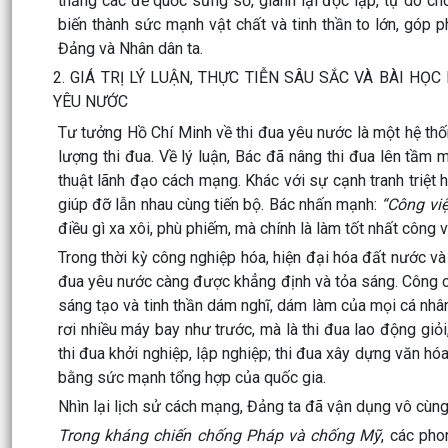
thắng các đế quốc sừng sỏ, giành lại độc lập, tự do ch
biến thành sức mạnh vật chất và tinh thần to lớn, góp 
Đảng và Nhân dân ta.
2. GIÁ TRỊ LÝ LUẬN, THỰC TIỄN SÂU SẮC VÀ BÀI H
YÊU NƯỚC
Tư tưởng Hồ Chí Minh về thi đua yêu nước là một hệ th
lượng thi đua. Về lý luận, Bác đã nâng thi đua lên tầm
thuật lãnh đạo cách mạng. Khác với sự cạnh tranh triệt h
giúp đỡ lẫn nhau cùng tiến bộ. Bác nhấn mạnh:
“Công việ
điều gì xa xôi, phù phiếm, mà chính là làm tốt nhất công 
Trong thời kỳ công nghiệp hóa, hiện đại hóa đất nước và 
đua yêu nước càng được khẳng định và tỏa sáng. Công cu
sáng tạo và tinh thần dám nghĩ, dám làm của mọi cá nhân,
rơi nhiều máy bay như trước, mà là thi đua lao động giỏ
thi đua khởi nghiệp, lập nghiệp; thi đua xây dựng văn hó
bằng sức mạnh tổng hợp của quốc gia.
Nhìn lại lịch sử cách mạng, Đảng ta đã vận dụng vô cùng
Trong kháng chiến chống Pháp và chống Mỹ
, các pho