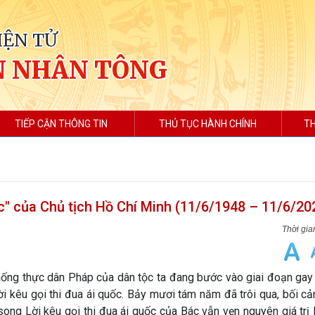
IỆN TỬ
N NHÂN TÔNG
TIẾP CẬN THÔNG TIN
THỦ TỤC HÀNH CHÍNH
TH
c" của Chủ tịch Hồ Chí Minh (11/6/1948 – 11/6/20
hống thực dân Pháp của dân tộc ta đang bước vào giai đoạn gay 
ời kêu gọi thi đua ái quốc. Bảy mươi tám năm đã trôi qua, bối cả
song Lời kêu gọi thi đua ái quốc của Bác vẫn vẹn nguyên giá trị 