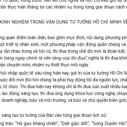
o Tổ quốc, vững bước tiến lên chủ nghĩa xã hội. Lời kêu gọi ấy 
phần thực hiện thắng lợi các nhiệm vụ trong từng giai đoạn các
ỌC KINH NGHIỆM TRONG VẬN DỤNG TƯ TƯỞNG HỒ CHÍ MINH V
ống quan điểm toàn diện, bao gồm mục đích, nội dung, phương ph
 một triết lý nhân sinh, một phương pháp vận động quần chúng v
ạ lẫn nhau trong xã hội cũ, thi đua trong chế độ mới là đoàn kết, 
c hàng ngày chính là nền tảng của thi đua”
, nghĩa là thi đua kh
việc chuyên môn, nhiệm vụ thiết thực mỗi ngày.
hội nhập quốc tế sâu rộng hiện nay, giá trị của tư tưởng Hồ Chí M
ộc đổi mới đòi hỏi chúng ta phải huy động tối đa nguồn lực, ch
 tổ chức. Thi đua hiện nay không chỉ là thi đua sản xuất nhiều lú
i, lao động sáng tạo; thi đua ứng dụng khoa học công nghệ, chuy
a doanh nghiệp, bảo vệ môi trường, và bảo vệ chủ quyền biên giới
 sáng tạo tư tưởng của Bác vào từng giai đoạn lịch sử:
ng trào: “Hũ gạo kháng chiến”, “Diệt giặc dốt”, “Sóng Duyên Hải”