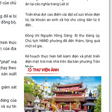
rỡ của chủ
ân tại các nghĩa trang Liệt sĩ
Triển khai đợt cao điểm cài đặt sổ sức khỏe điện
g để ai bị
tử, tài khoản an sinh xã hội cho công dân từ 6
g đồng bộ,
đến...
Đồng chí Nguyễn Hồng Sáng- Bí thư Đảng ủy,
Chủ tịch HĐND phường đã đến thăm, tặng quà
 hình thức
một số gia...
ị của địa
Kế hoạch thực hiện tiết kiệm điện và phát triển
 "phát" mà
điện mặt trời mái nhà trên địa bàn phường Trần
Nhân...
 chạy theo
THƯ VIỆN ẢNH
 sản xuất
Quyết định về việc cho phép chuyển mục đích sử
dụng đất
, giám sát
Hội nghị trực tuyến đánh giá tiến độ triển khai
công tác khám sức khoẻ định kỳ, khám sàng lọc
h đáng của
miễn...
 và sự tín