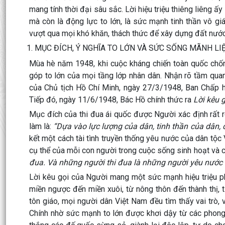
mang tính thời đại sâu sắc. Lời hiệu triệu thiêng liêng
mà còn là động lực to lớn, là sức mạnh tinh thần vô gi
vượt qua mọi khó khăn, thách thức để xây dựng đất nước 
1. MỤC ĐÍCH, Ý NGHĨA TO LỚN VÀ SỨC SỐNG MÃNH LIỆ
Mùa hè năm 1948, khi cuộc kháng chiến toàn quốc chống
góp to lớn của mọi tầng lớp nhân dân. Nhận rõ tầm qua
của Chủ tịch Hồ Chí Minh, ngày 27/3/1948, Ban Chấp hà
Tiếp đó, ngày 11/6/1948, Bác Hồ chính thức ra
Lời kêu g
Mục đích của thi đua ái quốc được Người xác định rất rõ
làm là:
“Dựa vào lực lượng của dân, tinh thần của dân,
kết một cách tài tình truyền thống yêu nước của dân tộ
cụ thể của mỗi con người trong cuộc sống sinh hoạt và c
đua. Và những người thi đua là những người yêu nước 
Lời kêu gọi của Người mang một sức mạnh hiệu triệu ph
miền ngược đến miền xuôi, từ nông thôn đến thành thị, từ
tôn giáo, mọi người dân Việt Nam đều tìm thấy vai trò, 
Chính nhờ sức mạnh to lớn được khơi dậy từ các phong 