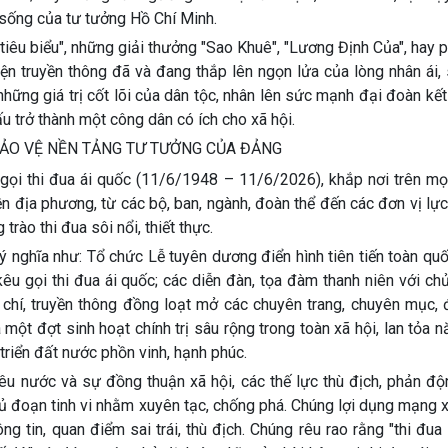
 sống của tư tưởng Hồ Chí Minh.
tiêu biểu", những giải thưởng "Sao Khuê", "Lương Định Của", hay 
iện truyền thông đã và đang thắp lên ngọn lửa của lòng nhân ái,
những giá trị cốt lõi của dân tộc, nhân lên sức mạnh đại đoàn kết
u trở thành một công dân có ích cho xã hội.
 BẢO VỆ NỀN TẢNG TƯ TƯỞNG CỦA ĐẢNG
gọi thi đua ái quốc (11/6/1948 – 11/6/2026), khắp nơi trên mọ
n địa phương, từ các bộ, ban, ngành, đoàn thể đến các đơn vị lự
rào thi đua sôi nổi, thiết thực.
 nghĩa như: Tổ chức Lễ tuyên dương điển hình tiên tiến toàn quố
kêu gọi thi đua ái quốc; các diễn đàn, tọa đàm thanh niên với ch
 chí, truyền thông đồng loạt mở các chuyên trang, chuyên mục,
a một đợt sinh hoạt chính trị sâu rộng trong toàn xã hội, lan tỏa 
 triển đất nước phồn vinh, hạnh phúc.
êu nước và sự đồng thuận xã hội, các thế lực thù địch, phản độ
ủ đoạn tinh vi nhằm xuyên tạc, chống phá. Chúng lợi dụng mạng x
 tin, quan điểm sai trái, thù địch. Chúng rêu rao rằng "thi đua 