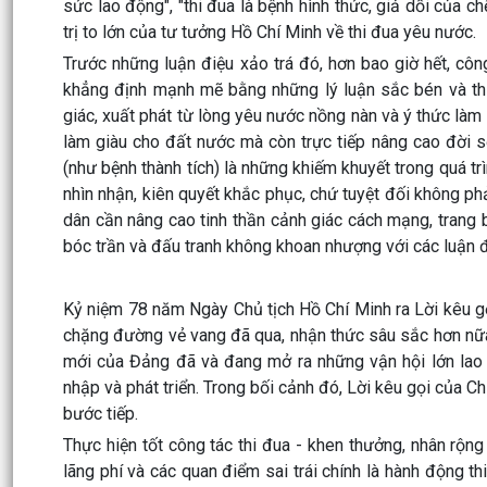
sức lao động", "thi đua là bệnh hình thức, giả dối của c
trị to lớn của tư tưởng Hồ Chí Minh về thi đua yêu nước.
Trước những luận điệu xảo trá đó, hơn bao giờ hết, côn
khẳng định mạnh mẽ bằng những lý luận sắc bén và thự
giác, xuất phát từ lòng yêu nước nồng nàn và ý thức làm
làm giàu cho đất nước mà còn trực tiếp nâng cao đời s
(như bệnh thành tích) là những khiếm khuyết trong quá t
nhìn nhận, kiên quyết khắc phục, chứ tuyệt đối không phả
dân cần nâng cao tinh thần cảnh giác cách mạng, trang b
bóc trần và đấu tranh không khoan nhượng với các luận 
Kỷ niệm 78 năm Ngày Chủ tịch Hồ Chí Minh ra Lời kêu gọi
chặng đường vẻ vang đã qua, nhận thức sâu sắc hơn nữa 
mới của Đảng đã và đang mở ra những vận hội lớn lao 
nhập và phát triển. Trong bối cảnh đó, Lời kêu gọi của C
bước tiếp.
Thực hiện tốt công tác thi đua - khen thưởng, nhân rộng
lãng phí và các quan điểm sai trái chính là hành động t