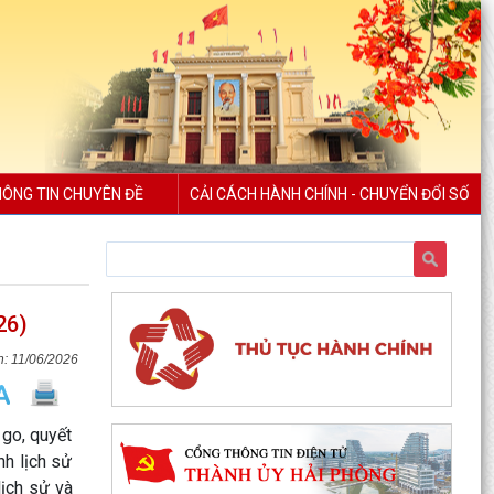
ÔNG TIN CHUYÊN ĐỀ
CẢI CÁCH HÀNH CHÍNH - CHUYỂN ĐỔI SỐ
26)
11/06/2026
go, quyết
nh lịch sử
lịch sử và