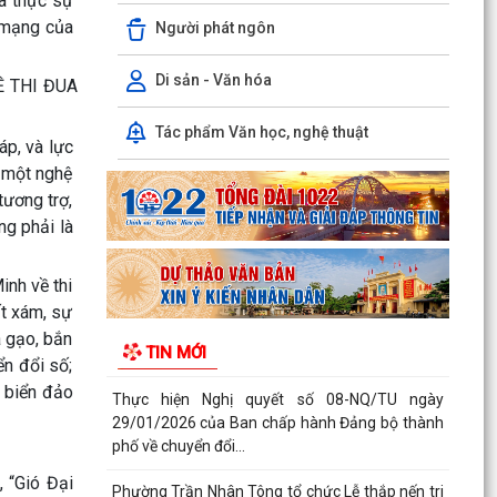
đã thực sự
Kiến tạo “Thế” quốc gia: Bước chuyển của tư duy
h mạng của
Người phát ngôn
đối ngoại Việt Nam trong kỷ nguyên mới
PHÁT HUY GIÁ TRỊ CÁC DI TÍCH VĂN HÓA
Di sản - Văn hóa
Ề THI ĐUA
TRONG KỶ NGUYÊN MỚI Ở PHƯỜNG TRẦN
NHÂN TÔNG, THÀNH PHỐ HẢI...
Tác phẩm Văn học, nghệ thuật
áp, và lực
Phường Trần Nhân Tông tham dự hội nghị trực
à một nghệ
tuyến báo cáo viên thành phố tháng 7/2026
tương trợ,
ông phải là
Lãnh đạo phường kiểm tra các trạm bơm, hồ
đập sau mưa lớn
inh về thi
Kế hoạch Tuyên truyền “Chiến dịch 500 ngày
ất xám, sự
đêm đẩy mạnh thực hiện tìm kiếm, quy tập và
a gạo, bắn
TIN MỚI
xác định...
ển đổi số;
, biển đảo
Thực hiện Nghị quyết số 08-NQ/TU ngày
29/01/2026 của Ban chấp hành Đảng bộ thành
phố về chuyển đổi...
, “Gió Đại
Phường Trần Nhân Tông tổ chức Lễ thắp nến tri