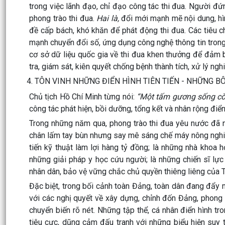
trong việc lãnh đạo, chỉ đạo công tác thi đua. Người đứn
phong trào thi đua.
Hai là,
đổi mới mạnh mẽ nội dung, hìn
đề cấp bách, khó khăn để phát động thi đua. Các tiêu c
mạnh chuyển đổi số, ứng dụng công nghệ thông tin trong 
cơ sở dữ liệu quốc gia về thi đua khen thưởng để đảm 
tra, giám sát, kiên quyết chống bệnh thành tích, xử lý ng
4. TÔN VINH NHỮNG ĐIỂN HÌNH TIÊN TIẾN - NHỮNG 
Chủ tịch Hồ Chí Minh từng nói:
“Một tấm gương sống còn 
công tác phát hiện, bồi dưỡng, tổng kết và nhân rộng điển
Trong những năm qua, phong trào thi đua yêu nước đã n
chân lấm tay bùn nhưng say mê sáng chế máy nông nghiệp
tiến kỹ thuật làm lợi hàng tỷ đồng; là những nhà khoa 
những giải pháp y học cứu người; là những chiến sĩ lự
nhân dân, bảo vệ vững chắc chủ quyền thiêng liêng của 
Đặc biệt, trong bối cảnh toàn Đảng, toàn dân đang đẩy
với các nghị quyết về xây dựng, chỉnh đốn Đảng, phong 
chuyển biến rõ nét. Những tập thể, cá nhân điển hình tr
tiêu cực, dũng cảm đấu tranh với những biểu hiện suy 