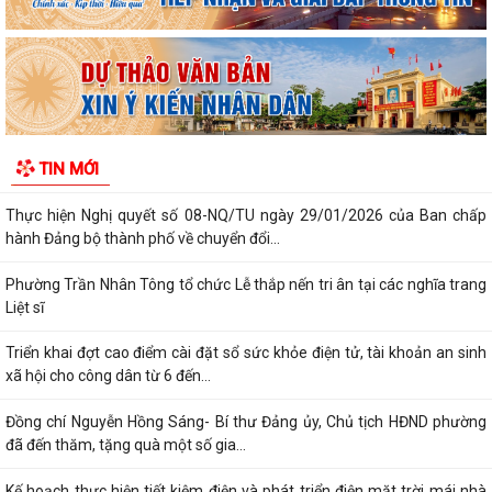
Phường Trần Nhân Tông tham dự hội nghị trực tuyến báo cáo viên
thành phố tháng 7/2026
Lãnh đạo phường kiểm tra các trạm bơm, hồ đập sau mưa lớn
Kế hoạch Tuyên truyền “Chiến dịch 500 ngày đêm đẩy mạnh thực hiện
TIN MỚI
tìm kiếm, quy tập và xác định...
Thực hiện Nghị quyết số 08-NQ/TU ngày 29/01/2026 của Ban chấp
hành Đảng bộ thành phố về chuyển đổi...
Phường Trần Nhân Tông tổ chức Lễ thắp nến tri ân tại các nghĩa trang
Liệt sĩ
Triển khai đợt cao điểm cài đặt sổ sức khỏe điện tử, tài khoản an sinh
xã hội cho công dân từ 6 đến...
Đồng chí Nguyễn Hồng Sáng- Bí thư Đảng ủy, Chủ tịch HĐND phường
đã đến thăm, tặng quà một số gia...
Kế hoạch thực hiện tiết kiệm điện và phát triển điện mặt trời mái nhà