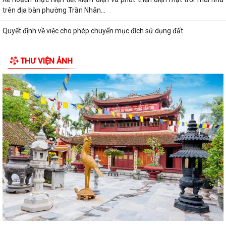
trên địa bàn phường Trần Nhân...
Quyết định về việc cho phép chuyển mục đích sử dụng đất
Hội nghị trực tuyến đánh giá tiến độ triển khai công tác khám sức khoẻ
THƯ VIỆN ẢNH
định kỳ, khám sàng lọc miễn...
Hội nghị giao ban cụm Thường trực Đảng ủy phụ trách triển khai
nhiệm vụ quý III năm 2026
Hội nghị triển khai Kế hoạch tổ chức Hội trại Thanh thiếu nhi phường
Trần Nhân Tông năm 2026
UBND phường tổ chức hội nghị triển khai công tác sản xuất vụ Mùa
năm 2026 và công tác phòng, chống...
Hoàng Gián long trọng tổ chức Lễ công bố Nghị quyết thành lập Tổ dân
phố
Công khai các Quyết định của Ủy ban nhân dân thành phố về thủ tục
hành chính thuộc phạmvi quản lý...