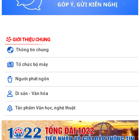
GIỚI THIỆU CHUNG
Thông tin chung
Tổ chức bộ máy
Người phát ngôn
Di sản - Văn hóa
Tác phẩm Văn học, nghệ thuật
Kiến tạo “Thế” quốc gia: Bước chuyển của tư duy đối ngoại Việt Nam
trong kỷ nguyên mới
PHÁT HUY GIÁ TRỊ CÁC DI TÍCH VĂN HÓA TRONG KỶ NGUYÊN MỚI Ở
PHƯỜNG TRẦN NHÂN TÔNG, THÀNH PHỐ HẢI...