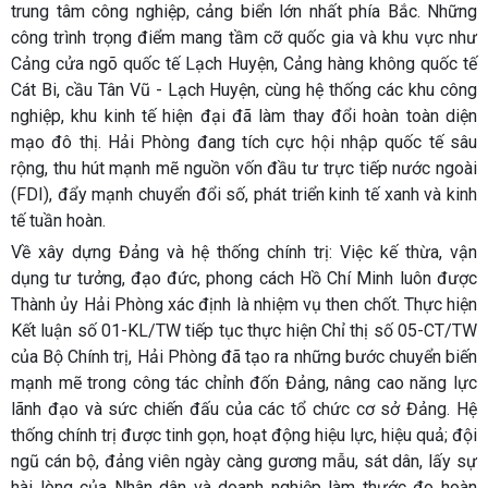
trung tâm công nghiệp, cảng biển lớn nhất phía Bắc. Những
công trình trọng điểm mang tầm cỡ quốc gia và khu vực như
Cảng cửa ngõ quốc tế Lạch Huyện, Cảng hàng không quốc tế
Cát Bi, cầu Tân Vũ - Lạch Huyện, cùng hệ thống các khu công
nghiệp, khu kinh tế hiện đại đã làm thay đổi hoàn toàn diện
mạo đô thị. Hải Phòng đang tích cực hội nhập quốc tế sâu
rộng, thu hút mạnh mẽ nguồn vốn đầu tư trực tiếp nước ngoài
(FDI), đẩy mạnh chuyển đổi số, phát triển kinh tế xanh và kinh
tế tuần hoàn.
Về xây dựng Đảng và hệ thống chính trị:
Việc kế thừa, vận
dụng tư tưởng, đạo đức, phong cách Hồ Chí Minh luôn được
Thành ủy Hải Phòng xác định là nhiệm vụ then chốt. Thực hiện
Kết luận số 01-KL/TW tiếp tục thực hiện Chỉ thị số 05-CT/TW
của Bộ Chính trị, Hải Phòng đã tạo ra những bước chuyển biến
mạnh mẽ trong công tác chỉnh đốn Đảng, nâng cao năng lực
lãnh đạo và sức chiến đấu của các tổ chức cơ sở Đảng. Hệ
thống chính trị được tinh gọn, hoạt động hiệu lực, hiệu quả; đội
ngũ cán bộ, đảng viên ngày càng gương mẫu, sát dân, lấy sự
hài lòng của Nhân dân và doanh nghiệp làm thước đo hoàn