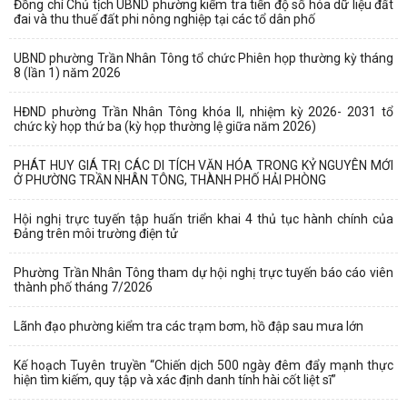
Đồng chí Chủ tịch UBND phường kiểm tra tiến độ số hóa dữ liệu đất
đai và thu thuế đất phi nông nghiệp tại các tổ dân phố
UBND phường Trần Nhân Tông tổ chức Phiên họp thường kỳ tháng
8 (lần 1) năm 2026
HĐND phường Trần Nhân Tông khóa II, nhiệm kỳ 2026- 2031 tổ
chức kỳ họp thứ ba (kỳ họp thường lệ giữa năm 2026)
PHÁT HUY GIÁ TRỊ CÁC DI TÍCH VĂN HÓA TRONG KỶ NGUYÊN MỚI
Ở PHƯỜNG TRẦN NHÂN TÔNG, THÀNH PHỐ HẢI PHÒNG
Hội nghị trực tuyến tập huấn triển khai 4 thủ tục hành chính của
Đảng trên môi trường điện tử
Phường Trần Nhân Tông tham dự hội nghị trực tuyến báo cáo viên
thành phố tháng 7/2026
Lãnh đạo phường kiểm tra các trạm bơm, hồ đập sau mưa lớn
Kế hoạch Tuyên truyền “Chiến dịch 500 ngày đêm đẩy mạnh thực
hiện tìm kiếm, quy tập và xác định danh tính hài cốt liệt sĩ”