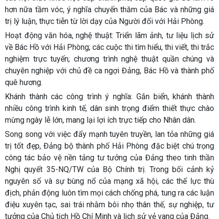
hơn nữa tầm vóc, ý nghĩa chuyến thăm của Bác và những giá
trị lý luận, thực tiễn từ lời dạy của Người đối với Hải Phòng.
Hoạt động văn hóa, nghệ thuật:
Triển lãm ảnh, tư liệu lịch sử
về Bác Hồ với Hải Phòng; các cuộc thi tìm hiểu, thi viết, thi trắc
nghiệm trực tuyến; chương trình nghệ thuật quần chúng và
chuyên nghiệp với chủ đề ca ngợi Đảng, Bác Hồ và thành phố
quê hương.
Khánh thành các công trình ý nghĩa:
Gắn biển, khánh thành
nhiều công trình kinh tế, dân sinh trọng điểm thiết thực chào
mừng ngày lễ lớn, mang lại lợi ích trực tiếp cho Nhân dân.
Song song với việc đẩy mạnh tuyên truyền, lan tỏa những giá
trị tốt đẹp, Đảng bộ thành phố Hải Phòng đặc biệt chú trọng
công tác bảo vệ nền tảng tư tưởng của Đảng theo tinh thần
Nghị quyết 35-NQ/TW của Bộ Chính trị. Trong bối cảnh kỷ
nguyên số và sự bùng nổ của mạng xã hội, các thế lực thù
địch, phản động luôn tìm mọi cách chống phá, tung ra các luận
điệu xuyên tạc, sai trái nhằm bôi nhọ thân thế, sự nghiệp, tư
tưởng của Chủ tịch Hồ Chí Minh và lịch sử vẻ vang của Đảng.