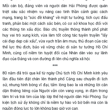
Mỗi cán bộ, đảng viên và người dân Hải Phòng được quán
triệt sâu sắc nhiệm vụ nâng cao tinh thần cảnh giác cách
mạng, trang bị "sức đề kháng" về mặt tư tưởng; tích cực đấu
tranh, phản bác một cách sắc bén, có cơ sở khoa học đối với
các thông tin xấu độc. Báo chí, truyền thông thành phố phát
huy vai trò xung kích, vừa làm tốt công tác tuyên truyền "lấy
cái đẹp dẹp cái xấu", vừa vạch trần âm mưu, thủ đoạn của các
thế lực thù địch, bảo vệ vững chắc di sản tư tưởng Hồ Chí
Minh, củng cố niềm tin tuyệt đối của Nhân dân vào sự lãnh
đạo của Đảng và con đường đi lên chủ nghĩa xã hội.
***
80 năm đã trôi qua kể từ ngày Chủ tịch Hồ Chí Minh kính yêu
lần đầu tiên đặt chân lên thành phố Cảng sau chuyến đi lịch
sử, nhưng hình bóng vĩ đại, tấm lòng bao la và những lời căn
dặn thiêng liêng của Người vẫn còn vang vọng, in đậm trong
tâm trí và trái tim của lớp lớp thế hệ người dân Hải Phòng. Sự
kiện lịch sử ấy không chỉ là niềm tự hào vô bờ bến mà còn là
nguồn động lực to lớn không bao giờ vơi cạn.