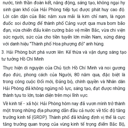
nước, tinh thần đoàn kết, năng động, sáng tạo, không ngại hy
sinh gian khổ của Hải Phòng tiếp tục được phát huy cao độ.
Lời căn dặn của Bác năm xưa mãi là kim chỉ nam, là ngọn
đuốc soi đường để thành phố Cảng vượt qua mưa bom bão
đạn, vừa chiến đấu kiên cường bảo vệ miền Bắc, vừa chi viện
sức người, sức của cho tiền tuyến lớn miền Nam, xứng đáng
với danh hiệu "Thành phố Hoa phượng đỏ" anh hùng.
3. Hải Phòng bứt phá vươn lên: Kế thừa và vận dụng sáng tạo
tư tưởng Hồ Chí Minh
Thực hiện di nguyện của Chủ tịch Hồ Chí Minh và noi gương
đạo đức, phong cách của Người, 80 năm qua, đặc biệt là
trong công cuộc Đổi mới, Đảng bộ, chính quyền và Nhân dân
Hải Phòng đã không ngừng nỗ lực, sáng tạo, đạt được những
thành tựu to lớn, toàn diện trên mọi lĩnh vực.
Về kinh tế - xã hội:
Hải Phòng hôm nay đã vươn mình trở thành
một trong những địa phương dẫn đầu cả nước về tốc độ tăng
trưởng kinh tế (GRDP). Thành phố đã khẳng định vị thế là cực
tăng trưởng quan trọng của vùng kinh tế trọng điểm Bắc Bộ,