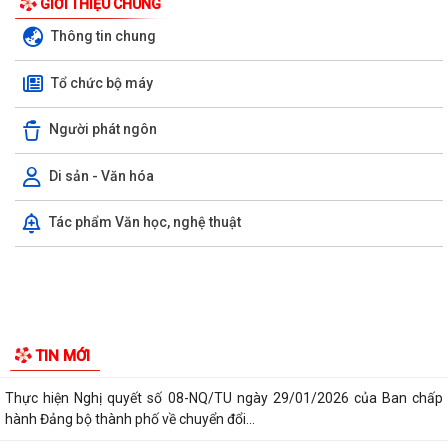
GIỚI THIỆU CHUNG
Thông tin chung
Tổ chức bộ máy
Kiến tạo “Thế” quốc gia: Bước chuyển của tư duy đối ngoại Việt Nam
trong kỷ nguyên mới
Người phát ngôn
PHÁT HUY GIÁ TRỊ CÁC DI TÍCH VĂN HÓA TRONG KỶ NGUYÊN MỚI Ở
Di sản - Văn hóa
PHƯỜNG TRẦN NHÂN TÔNG, THÀNH PHỐ HẢI...
Tác phẩm Văn học, nghệ thuật
Phường Trần Nhân Tông tham dự hội nghị trực tuyến báo cáo viên
thành phố tháng 7/2026
Lãnh đạo phường kiểm tra các trạm bơm, hồ đập sau mưa lớn
Kế hoạch Tuyên truyền “Chiến dịch 500 ngày đêm đẩy mạnh thực hiện
TIN MỚI
tìm kiếm, quy tập và xác định...
Thực hiện Nghị quyết số 08-NQ/TU ngày 29/01/2026 của Ban chấp
hành Đảng bộ thành phố về chuyển đổi...