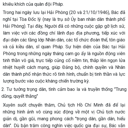
khiêu khích của quân đội Pháp.
Trong hai ngày lưu lại Hải Phòng (20 và 21/10/1946), Bác đã
nghỉ tại Tòa Đốc lý (nay là trụ sở Ủy ban nhân dân thành phố
Hải Phòng). Tại đây, Người đã có những cuộc gặp gỡ lịch sử,
làm việc với các đồng chí lãnh đạo địa phương, tiếp xúc với
đại diện các tầng lớp Nhân dân, các tổ chức đoàn thể, tôn giáo
và cả kiều dân, sĩ quan Pháp. Sự hiện diện của Bác tại Hải
Phòng trong những ngày tháng cam go ấy là nguồn động viên
tinh thần vô giá, trực tiếp củng cố niềm tin, thắp lên ngọn lửa
nhiệt huyết cách mạng, giúp Đảng bộ, chính quyền và Nhân
dân thành phố nhận thức rõ tình hình, chuẩn bị tinh thần và lực
lượng bước vào cuộc kháng chiến trường kỳ.
2. Tư tưởng trọng dân, tình cảm bao la và truyền thống "Trung
dũng, quyết thắng"
Xuyên suốt chuyến thăm, Chủ tịch Hồ Chí Minh đã để lại
những hình ảnh vô cùng xúc động về một vị Chủ tịch nước
giản dị, gần gũi, mang phong cách "trọng dân, gần dân, hiểu
dân". Dù bận trăm công nghìn việc quốc gia đại sự, Bác vẫn