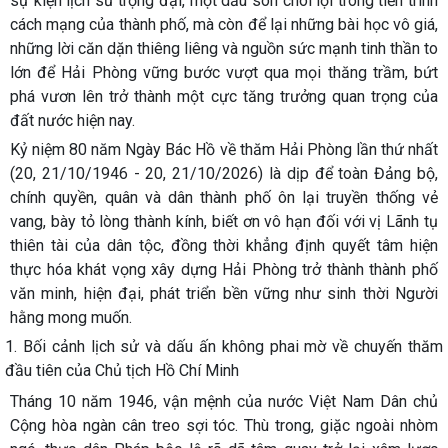
sự kiện lịch sử trọng đại, một dấu son chói lọi trong tiến trình
cách mạng của thành phố, mà còn để lại những bài học vô giá,
những lời căn dặn thiêng liêng và nguồn sức mạnh tinh thần to
lớn để Hải Phòng vững bước vượt qua mọi thăng trầm, bứt
phá vươn lên trở thành một cực tăng trưởng quan trọng của
đất nước hiện nay.
Kỷ niệm 80 năm Ngày Bác Hồ về thăm Hải Phòng lần thứ nhất
(20, 21/10/1946 - 20, 21/10/2026) là dịp để toàn Đảng bộ,
chính quyền, quân và dân thành phố ôn lại truyền thống vẻ
vang, bày tỏ lòng thành kính, biết ơn vô hạn đối với vị Lãnh tụ
thiên tài của dân tộc, đồng thời khẳng định quyết tâm hiện
thực hóa khát vọng xây dựng Hải Phòng trở thành thành phố
văn minh, hiện đại, phát triển bền vững như sinh thời Người
hằng mong muốn.
1. Bối cảnh lịch sử và dấu ấn không phai mờ về chuyến thăm
đầu tiên của Chủ tịch Hồ Chí Minh
Tháng 10 năm 1946, vận mệnh của nước Việt Nam Dân chủ
Cộng hòa ngàn cân treo sợi tóc. Thù trong, giặc ngoài nhòm