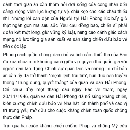
dành thời gian ân cần thăm hỏi đời sống của công nhân bến
cảng, động viên lực lượng tự vệ, chia kẹo cho các cháu thiếu
nhi. Những lời căn dặn của Người tại Hải Phòng lúc bấy giờ
thật ngắn gọn mà sâu sắc: Yêu cầu đồng bào, chiến sĩ phải
đoàn kết một lòng, giữ vững kỷ luật, nâng cao cảnh giác cách
mạng, nỗ lực tăng gia sản xuất và sẵn sàng chiến đấu bảo vệ
nền độc lập.
Phong cách quần chúng, dân chủ và tình cảm thiết tha của Bác
đã xóa nhòa mọi khoảng cách giữa vị nguyên thủ quốc gia với
người dân lao động. Chính sự quan tâm và những lời chỉ bảo
ân cần ấy đã trở thành "mệnh lệnh trái tim", hun đúc nên truyền
thống "Trung dũng, quyết thắng" của quân và dân Hải Phòng.
Chỉ chưa đầy một tháng sau ngày Bác về thăm, ngày
20/11/1946, quân và dân Hải Phòng đã nổ súng kháng chiến,
kiên cường chiến đấu bảo vệ Nhà hát lớn thành phố và các vị
trí trọng yếu, mở đầu cho cuộc kháng chiến toàn quốc chống
thực dân Pháp.
Trải qua hai cuộc kháng chiến chống Pháp và chống Mỹ cứu