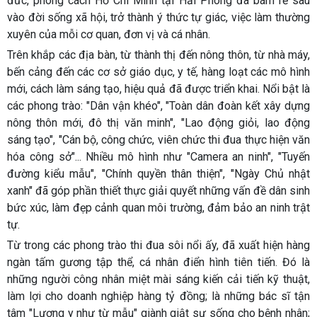
đức, phong cách Hồ Chí Minh tại Hải Phòng đã bám rễ sâu
vào đời sống xã hội, trở thành ý thức tự giác, việc làm thường
xuyên của mỗi cơ quan, đơn vị và cá nhân.
Trên khắp các địa bàn, từ thành thị đến nông thôn, từ nhà máy,
bến cảng đến các cơ sở giáo dục, y tế, hàng loạt các mô hình
mới, cách làm sáng tạo, hiệu quả đã được triển khai. Nổi bật là
các phong trào: "Dân vận khéo", "Toàn dân đoàn kết xây dựng
nông thôn mới, đô thị văn minh", "Lao động giỏi, lao động
sáng tạo", "Cán bộ, công chức, viên chức thi đua thực hiện văn
hóa công sở"... Nhiều mô hình như "Camera an ninh", "Tuyến
đường kiểu mẫu", "Chính quyền thân thiện", "Ngày Chủ nhật
xanh" đã góp phần thiết thực giải quyết những vấn đề dân sinh
bức xúc, làm đẹp cảnh quan môi trường, đảm bảo an ninh trật
tự.
Từ trong các phong trào thi đua sôi nổi ấy, đã xuất hiện hàng
ngàn tấm gương tập thể, cá nhân điển hình tiên tiến. Đó là
những người công nhân miệt mài sáng kiến cải tiến kỹ thuật,
làm lợi cho doanh nghiệp hàng tỷ đồng; là những bác sĩ tận
tâm "Lương y như từ mẫu" giành giật sự sống cho bệnh nhân;