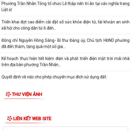
Phường Trần Nhân Tông tổ chức Lễ thắp nến tri ân tại các nghĩa trang
Liệt sĩ
Triển khai đợt cao điểm cài đặt sổ sức khỏe điện tử, tài khoản an sinh
xã hội cho công dân từ 6 đến...
Đồng chí Nguyễn Hồng Sáng- Bí thư Đảng ủy, Chủ tịch HĐND phường
đã đến thăm, tặng quà một số gia...
Kế hoạch thực hiện tiết kiệm điện và phát triển điện mặt trời mái nhà
trên địa bàn phường Trần Nhân...
Quyết định về việc cho phép chuyển mục đích sử dụng đất
Hội nghị trực tuyến đánh giá tiến độ triển khai công tác khám sức khoẻ
THƯ VIỆN ẢNH
định kỳ, khám sàng lọc miễn...
Hội nghị giao ban cụm Thường trực Đảng ủy phụ trách triển khai
nhiệm vụ quý III năm 2026
LIÊN KẾT WEB SITE
Hội nghị triển khai Kế hoạch tổ chức Hội trại Thanh thiếu nhi phường