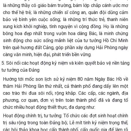
là những thầy cô giáo bám trường, bám lớp chắp cánh ước mơ
cho thế hệ trẻ; là những chiến sĩ công an, quân đội dũng cảm
bảo vệ bình yên cuộc sống; là những trí thức trẻ, thanh niên
xung kích khởi nghiệp, tình nguyện vì cộng đồng. Họ là những
bông hoa đẹp nhất trong vườn hoa dâng Bác, là minh chứng
sinh động cho sức sống mãnh liệt của tư tưởng Hồ Chí Minh
trên quê hương đất Cảng, góp phần xây dựng Hải Phòng ngày
càng văn minh, hiện đại, phát triển bền vững.
5. Sôi nổi các hoạt động kỷ niệm và kiên quyết bảo vệ nền tảng
tư tưởng của Đảng
Hướng tới mốc son lịch sử kỷ niệm 80 năm Ngày Bác Hồ về
thăm Hải Phòng lần thứ nhất, cả thành phố đang dấy lên một
cao trào thi đua sôi nổi, rộng khắp. Các cấp, các ngành, địa
phương, cơ quan, đơn vị trên toàn thành phố đã và đang tổ
chức nhiều hoạt động thiết thực, đa dạng như:
Hoạt động chính trị, tư tưởng:
Tổ chức các đợt sinh hoạt chính
trị sâu rộng trong toàn Đảng bộ; Lễ mít tinh kỷ niệm trọng thể;
các hội thảo khoa học cấp thành phố, cấp quốc gia để làm rõ