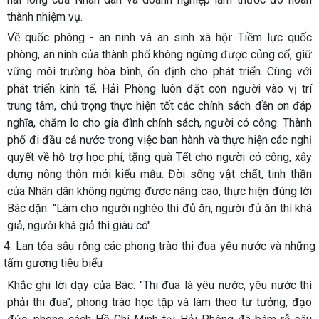
thành nhiệm vụ.
Về quốc phòng - an ninh và an sinh xã hội:
Tiềm lực quốc
phòng, an ninh của thành phố không ngừng được củng cố, giữ
vững môi trường hòa bình, ổn định cho phát triển. Cùng với
phát triển kinh tế, Hải Phòng luôn đặt con người vào vị trí
trung tâm, chú trọng thực hiện tốt các chính sách đền ơn đáp
nghĩa, chăm lo cho gia đình chính sách, người có công. Thành
phố đi đầu cả nước trong việc ban hành và thực hiện các nghị
quyết về hỗ trợ học phí, tặng quà Tết cho người có công, xây
dựng nông thôn mới kiểu mẫu. Đời sống vật chất, tinh thần
của Nhân dân không ngừng được nâng cao, thực hiện đúng lời
Bác dặn: "Làm cho người nghèo thì đủ ăn, người đủ ăn thì khá
giả, người khá giả thì giàu có".
4. Lan tỏa sâu rộng các phong trào thi đua yêu nước và những
tấm gương tiêu biểu
Khắc ghi lời dạy của Bác: "Thi đua là yêu nước, yêu nước thì
phải thi đua", phong trào học tập và làm theo tư tưởng, đạo