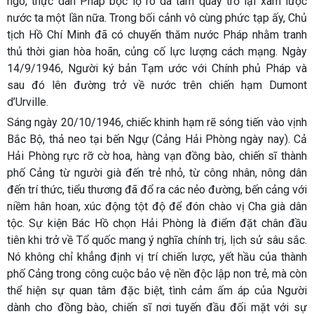
ngó, thực dân Pháp bộc lộ rõ dã tâm quay trở lại xâm lược
nước ta một lần nữa. Trong bối cảnh vô cùng phức tạp ấy, Chủ
tịch Hồ Chí Minh đã có chuyến thăm nước Pháp nhằm tranh
thủ thời gian hòa hoãn, củng cố lực lượng cách mạng. Ngày
14/9/1946, Người ký bản Tạm ước với Chính phủ Pháp và
sau đó lên đường trở về nước trên chiến hạm Dumont
d’Urville.
Sáng ngày 20/10/1946, chiếc khinh hạm rẽ sóng tiến vào vịnh
Bắc Bộ, thả neo tại bến Ngự (Cảng Hải Phòng ngày nay). Cả
Hải Phòng rực rỡ cờ hoa, hàng vạn đồng bào, chiến sĩ thành
phố Cảng từ người già đến trẻ nhỏ, từ công nhân, nông dân
đến trí thức, tiểu thương đã đổ ra các nẻo đường, bến cảng với
niềm hân hoan, xúc động tột độ để đón chào vị Cha già dân
tộc. Sự kiện Bác Hồ chọn Hải Phòng là điểm đặt chân đầu
tiên khi trở về Tổ quốc mang ý nghĩa chính trị, lịch sử sâu sắc.
Nó không chỉ khẳng định vị trí chiến lược, yết hầu của thành
phố Cảng trong công cuộc bảo vệ nền độc lập non trẻ, mà còn
thể hiện sự quan tâm đặc biệt, tình cảm ấm áp của Người
dành cho đồng bào, chiến sĩ nơi tuyến đầu đối mặt với sự