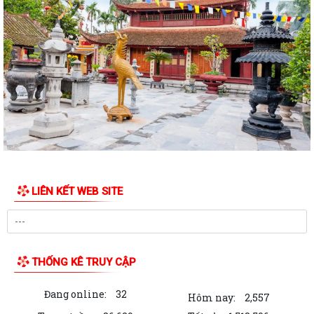
Hội nghị triển khai Kế hoạch tổ chức Hội trại Thanh thiếu nhi phường
Trần Nhân Tông năm 2026
UBND phường tổ chức hội nghị triển khai công tác sản xuất vụ Mùa
năm 2026 và công tác phòng, chống...
Hoàng Gián long trọng tổ chức Lễ công bố Nghị quyết thành lập Tổ dân
phố
Công khai các Quyết định của Ủy ban nhân dân thành phố về thủ tục
hành chính thuộc phạmvi quản lý...
Đội tuyển U13 Văn Đức đoạt Cúp vô địch giải bóng đá U13 phường
LIÊN KẾT WEB SITE
Trần Nhân Tông lần thứ Nhất, năm 2026
Chương trình làm việc của Thường trực HĐND, Lãnh đạo UBND phường
Bản tin điện tử cải cách hành chính số 26/2026
THỐNG KÊ TRUY CẬP
Hội nghị sơ kết công tác Mặt trận Tổ quốc và các tổ chức chính trị - xã
Đang online:
32
hội 6 tháng đầu năm, triển...
Hôm nay:
2,557