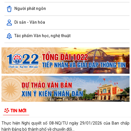
Người phát ngôn
Di sản - Văn hóa
Tác phẩm Văn học, nghệ thuật
Kiến tạo “Thế” quốc gia: Bước chuyển của tư duy đối ngoại Việt Nam
trong kỷ nguyên mới
PHÁT HUY GIÁ TRỊ CÁC DI TÍCH VĂN HÓA TRONG KỶ NGUYÊN MỚI Ở
PHƯỜNG TRẦN NHÂN TÔNG, THÀNH PHỐ HẢI...
Phường Trần Nhân Tông tham dự hội nghị trực tuyến báo cáo viên
thành phố tháng 7/2026
Lãnh đạo phường kiểm tra các trạm bơm, hồ đập sau mưa lớn
Kế hoạch Tuyên truyền “Chiến dịch 500 ngày đêm đẩy mạnh thực hiện
TIN MỚI
tìm kiếm, quy tập và xác định...
Thực hiện Nghị quyết số 08-NQ/TU ngày 29/01/2026 của Ban chấp
hành Đảng bộ thành phố về chuyển đổi...