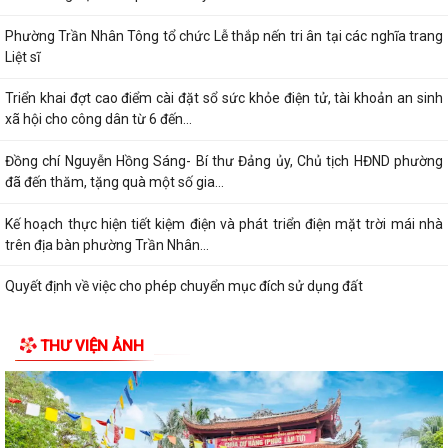
Phường Trần Nhân Tông tổ chức Lễ thắp nến tri ân tại các nghĩa trang
Liệt sĩ
Triển khai đợt cao điểm cài đặt sổ sức khỏe điện tử, tài khoản an sinh
xã hội cho công dân từ 6 đến...
Đồng chí Nguyễn Hồng Sáng- Bí thư Đảng ủy, Chủ tịch HĐND phường
đã đến thăm, tặng quà một số gia...
Kế hoạch thực hiện tiết kiệm điện và phát triển điện mặt trời mái nhà
trên địa bàn phường Trần Nhân...
Quyết định về việc cho phép chuyển mục đích sử dụng đất
Hội nghị trực tuyến đánh giá tiến độ triển khai công tác khám sức khoẻ
THƯ VIỆN ẢNH
định kỳ, khám sàng lọc miễn...
Hội nghị giao ban cụm Thường trực Đảng ủy phụ trách triển khai
nhiệm vụ quý III năm 2026