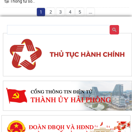
tại Thông tư số...
1
2
3
4
5
...