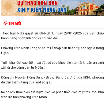
Lãnh đạo phường kiểm tra các trạm bơm, hồ đập sau mưa lớn
Kế hoạch Tuyên truyền “Chiến dịch 500 ngày đêm đẩy mạnh thực hiện
TIN MỚI
tìm kiếm, quy tập và xác định...
Thực hiện Nghị quyết số 08-NQ/TU ngày 29/01/2026 của Ban chấp
hành Đảng bộ thành phố về chuyển đổi...
Phường Trần Nhân Tông tổ chức Lễ thắp nến tri ân tại các nghĩa trang
Liệt sĩ
Triển khai đợt cao điểm cài đặt sổ sức khỏe điện tử, tài khoản an sinh
xã hội cho công dân từ 6 đến...
Đồng chí Nguyễn Hồng Sáng- Bí thư Đảng ủy, Chủ tịch HĐND phường
đã đến thăm, tặng quà một số gia...
Kế hoạch thực hiện tiết kiệm điện và phát triển điện mặt trời mái nhà
trên địa bàn phường Trần Nhân...