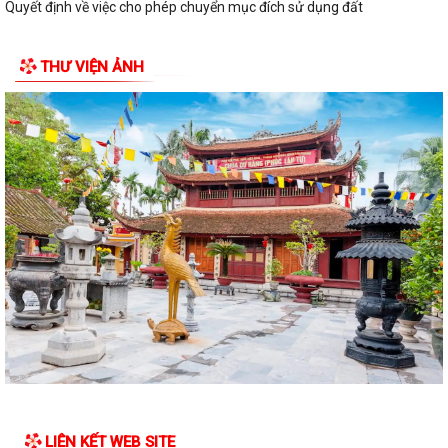
Quyết định về việc cho phép chuyển mục đích sử dụng đất
Hội nghị trực tuyến đánh giá tiến độ triển khai công tác khám sức khoẻ
THƯ VIỆN ẢNH
định kỳ, khám sàng lọc miễn...
Hội nghị giao ban cụm Thường trực Đảng ủy phụ trách triển khai
nhiệm vụ quý III năm 2026
Hội nghị triển khai Kế hoạch tổ chức Hội trại Thanh thiếu nhi phường
Trần Nhân Tông năm 2026
UBND phường tổ chức hội nghị triển khai công tác sản xuất vụ Mùa
năm 2026 và công tác phòng, chống...
Hoàng Gián long trọng tổ chức Lễ công bố Nghị quyết thành lập Tổ dân
phố
Công khai các Quyết định của Ủy ban nhân dân thành phố về thủ tục
hành chính thuộc phạmvi quản lý...
Đội tuyển U13 Văn Đức đoạt Cúp vô địch giải bóng đá U13 phường
LIÊN KẾT WEB SITE
Trần Nhân Tông lần thứ Nhất, năm 2026