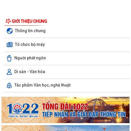
GIỚI THIỆU CHUNG
Thông tin chung
Tổ chức bộ máy
Người phát ngôn
Di sản - Văn hóa
Tác phẩm Văn học, nghệ thuật
Kiến tạo “Thế” quốc gia: Bước chuyển của tư duy đối ngoại Việt Nam
trong kỷ nguyên mới
PHÁT HUY GIÁ TRỊ CÁC DI TÍCH VĂN HÓA TRONG KỶ NGUYÊN MỚI Ở
PHƯỜNG TRẦN NHÂN TÔNG, THÀNH PHỐ HẢI...
Phường Trần Nhân Tông tham dự hội nghị trực tuyến báo cáo viên
thành phố tháng 7/2026