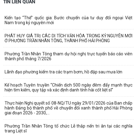
TIN LIÊN QUAN
Kiến tạo “Thế” quốc gia: Bước chuyển của tư duy đối ngoại Việt
Nam trong kỷ nguyên mới
PHÁT HUY GIÁ TRỊ CÁC DI TÍCH VĂN HÓA TRONG KỶ NGUYÊN MỚI
Ở PHƯỜNG TRẦN NHÂN TÔNG, THÀNH PHỐ HẢI PHÒNG
Phường Trần Nhân Tông tham dự hội nghị trực tuyến báo cáo viên
thành phố tháng 7/2026
Lãnh đạo phường kiểm tra các trạm bơm, hồ đập sau mưa lớn
Kế hoạch Tuyên truyền “Chiến dịch 500 ngày đêm đẩy mạnh thực
hiện tìm kiếm, quy tập và xác định danh tính hài cốt liệt sĩ”
Thực hiện Nghị quyết số 08-NQ/TU ngày 29/01/2026 của Ban chấp
hành Đảng bộ thành phố về chuyển đổi xanh thành phố Hải Phòng
giai đoạn 2026 - 2030,...
Phường Trần Nhân Tông tổ chức Lễ thắp nến tri ân tại các nghĩa
trang Liệt sĩ