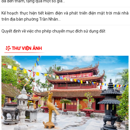
đã đến thăm, tặng quà một số gia...
Kế hoạch thực hiện tiết kiệm điện và phát triển điện mặt trời mái nhà
trên địa bàn phường Trần Nhân...
Quyết định về việc cho phép chuyển mục đích sử dụng đất
Hội nghị trực tuyến đánh giá tiến độ triển khai công tác khám sức khoẻ
THƯ VIỆN ẢNH
định kỳ, khám sàng lọc miễn...
Hội nghị giao ban cụm Thường trực Đảng ủy phụ trách triển khai
nhiệm vụ quý III năm 2026
Hội nghị triển khai Kế hoạch tổ chức Hội trại Thanh thiếu nhi phường
Trần Nhân Tông năm 2026
UBND phường tổ chức hội nghị triển khai công tác sản xuất vụ Mùa
năm 2026 và công tác phòng, chống...
Hoàng Gián long trọng tổ chức Lễ công bố Nghị quyết thành lập Tổ dân
phố