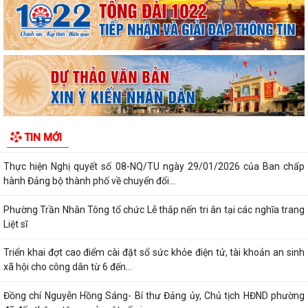
PHÁT HUY GIÁ TRỊ CÁC DI TÍCH VĂN HÓA TRONG KỶ NGUYÊN MỚI Ở
PHƯỜNG TRẦN NHÂN TÔNG, THÀNH PHỐ HẢI...
Phường Trần Nhân Tông tham dự hội nghị trực tuyến báo cáo viên
thành phố tháng 7/2026
Lãnh đạo phường kiểm tra các trạm bơm, hồ đập sau mưa lớn
Kế hoạch Tuyên truyền “Chiến dịch 500 ngày đêm đẩy mạnh thực hiện
TIN MỚI
tìm kiếm, quy tập và xác định...
Thực hiện Nghị quyết số 08-NQ/TU ngày 29/01/2026 của Ban chấp
hành Đảng bộ thành phố về chuyển đổi...
Phường Trần Nhân Tông tổ chức Lễ thắp nến tri ân tại các nghĩa trang
Liệt sĩ
Triển khai đợt cao điểm cài đặt sổ sức khỏe điện tử, tài khoản an sinh
xã hội cho công dân từ 6 đến...
Đồng chí Nguyễn Hồng Sáng- Bí thư Đảng ủy, Chủ tịch HĐND phường