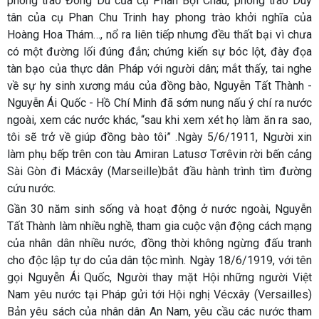
phong trào Đông Du của cụ Phan Bội Châu, phong trào Duy
tân của cụ Phan Chu Trinh hay phong trào khởi nghĩa của
Hoàng Hoa Thám…, nổ ra liên tiếp nhưng đều thất bại vì chưa
có một đường lối đúng đắn; chứng kiến sự bóc lột, đày đọa
tàn bạo của thực dân Pháp với người dân; mắt thấy, tai nghe
về sự hy sinh xương máu của đồng bào, Nguyễn Tất Thành -
Nguyễn Ái Quốc - Hồ Chí Minh đã sớm nung nấu ý chí ra nước
ngoài, xem các nước khác, “sau khi xem xét họ làm ăn ra sao,
tôi sẽ trở về giúp đồng bào tôi” .Ngày 5/6/1911, Người xin
làm phụ bếp trên con tàu Amiran Latusơ Tơrêvin rời bến cảng
Sài Gòn đi Mácxây (Marseille)bắt đầu hành trình tìm đường
cứu nước.
Gần 30 năm sinh sống và hoạt động ở nước ngoài, Nguyễn
Tất Thành làm nhiều nghề, tham gia cuộc vận động cách mạng
của nhân dân nhiều nước, đồng thời không ngừng đấu tranh
cho độc lập tự do của dân tộc mình. Ngày 18/6/1919, với tên
gọi Nguyễn Ái Quốc, Người thay mặt Hội những người Việt
Nam yêu nước tại Pháp gửi tới Hội nghị Vécxây (Versailles)
Bản yêu sách của nhân dân An Nam, yêu cầu các nước tham