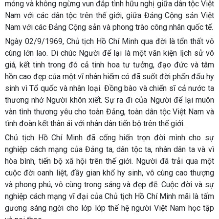
móng và không ngừng vun đắp tình hữu nghị giữa dân tộc Việt
Nam với các dân tộc trên thế giới, giữa Đảng Cộng sản Việt
Nam với các Đảng Cộng sản và phong trào công nhân quốc tế.
Ngày 02/9/1969, Chủ tịch Hồ Chí Minh qua đời là tổn thất vô
cùng lớn lao. Di chúc Người để lại là một văn kiện lịch sử vô
giá, kết tinh trong đó cả tinh hoa tư tưởng, đạo đức và tâm
hồn cao đẹp của một vĩ nhân hiếm có đã suốt đời phấn đấu hy
sinh vì Tổ quốc và nhân loại. Đồng bào và chiến sĩ cả nước ta
thương nhớ Người khôn xiết. Sự ra đi của Người để lại muôn
vàn tình thương yêu cho toàn Đảng, toàn dân tộc Việt Nam và
tình đoàn kết thân ái với nhân dân tiến bộ trên thế giới.
Chủ tịch Hồ Chí Minh đã cống hiến trọn đời mình cho sự
nghiệp cách mạng của Đảng ta, dân tộc ta, nhân dân ta và vì
hòa bình, tiến bộ xã hội trên thế giới. Người đã trải qua một
cuộc đời oanh liệt, đầy gian khổ hy sinh, vô cùng cao thượng
và phong phú, vô cùng trong sáng và đẹp đẽ. Cuộc đời và sự
nghiệp cách mạng vĩ đại của Chủ tịch Hồ Chí Minh mãi là tấm
gương sáng ngời cho lớp lớp thế hệ người Việt Nam học tập