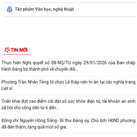
Tác phẩm Văn học, nghệ thuật
Kiến tạo “Thế” quốc gia: Bước chuyển của tư duy đối ngoại Việt Nam
trong kỷ nguyên mới
PHÁT HUY GIÁ TRỊ CÁC DI TÍCH VĂN HÓA TRONG KỶ NGUYÊN MỚI Ở
PHƯỜNG TRẦN NHÂN TÔNG, THÀNH PHỐ HẢI...
Phường Trần Nhân Tông tham dự hội nghị trực tuyến báo cáo viên
thành phố tháng 7/2026
Lãnh đạo phường kiểm tra các trạm bơm, hồ đập sau mưa lớn
Kế hoạch Tuyên truyền “Chiến dịch 500 ngày đêm đẩy mạnh thực hiện
TIN MỚI
tìm kiếm, quy tập và xác định...
Thực hiện Nghị quyết số 08-NQ/TU ngày 29/01/2026 của Ban chấp
hành Đảng bộ thành phố về chuyển đổi...
Phường Trần Nhân Tông tổ chức Lễ thắp nến tri ân tại các nghĩa trang
Liệt sĩ