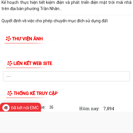
Triển khai đợt cao điểm cài đặt sổ sức khỏe điện tử, tài khoản an sinh
xã hội cho công dân từ 6 đến...
Đồng chí Nguyễn Hồng Sáng- Bí thư Đảng ủy, Chủ tịch HĐND phường
đã đến thăm, tặng quà một số gia...
Kế hoạch thực hiện tiết kiệm điện và phát triển điện mặt trời mái nhà
trên địa bàn phường Trần Nhân...
Quyết định về việc cho phép chuyển mục đích sử dụng đất
Hội nghị trực tuyến đánh giá tiến độ triển khai công tác khám sức khoẻ
THƯ VIỆN ẢNH
định kỳ, khám sàng lọc miễn...
Hội nghị giao ban cụm Thường trực Đảng ủy phụ trách triển khai
nhiệm vụ quý III năm 2026
Hội nghị triển khai Kế hoạch tổ chức Hội trại Thanh thiếu nhi phường
Đã kết nối EMC
Trần Nhân Tông năm 2026
UBND phường tổ chức hội nghị triển khai công tác sản xuất vụ Mùa
năm 2026 và công tác phòng, chống...