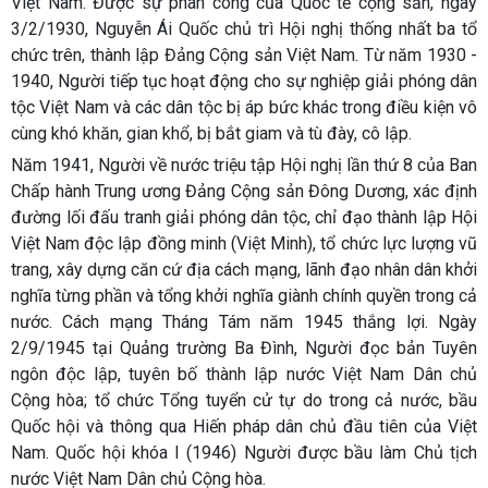
Việt Nam. Được sự phân công của Quốc tế cộng sản, ngày
3/2/1930, Nguyễn Ái Quốc chủ trì Hội nghị thống nhất ba tổ
chức trên, thành lập Đảng Cộng sản Việt Nam. Từ năm 1930 -
1940, Người tiếp tục hoạt động cho sự nghiệp giải phóng dân
tộc Việt Nam và các dân tộc bị áp bức khác trong điều kiện vô
cùng khó khăn, gian khổ, bị bắt giam và tù đày, cô lập.
Năm 1941, Người về nước triệu tập Hội nghị lần thứ 8 của Ban
Chấp hành Trung ương Đảng Cộng sản Đông Dương, xác định
đường lối đấu tranh giải phóng dân tộc, chỉ đạo thành lập Hội
Việt Nam độc lập đồng minh (Việt Minh), tổ chức lực lượng vũ
trang, xây dựng căn cứ địa cách mạng, lãnh đạo nhân dân khởi
nghĩa từng phần và tổng khởi nghĩa giành chính quyền trong cả
nước. Cách mạng Tháng Tám năm 1945 thắng lợi. Ngày
2/9/1945 tại Quảng trường Ba Đình, Người đọc bản Tuyên
ngôn độc lập, tuyên bố thành lập nước Việt Nam Dân chủ
Cộng hòa; tổ chức Tổng tuyển cử tự do trong cả nước, bầu
Quốc hội và thông qua Hiến pháp dân chủ đầu tiên của Việt
Nam. Quốc hội khóa I (1946) Người được bầu làm Chủ tịch
nước Việt Nam Dân chủ Cộng hòa.