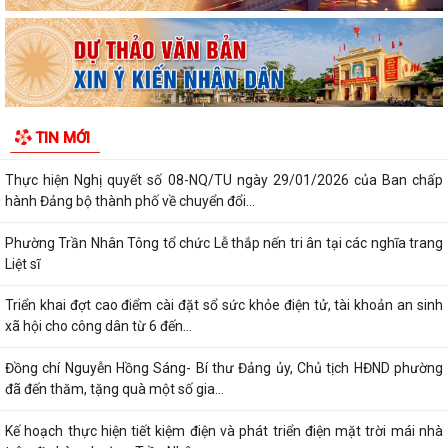
Phường Trần Nhân Tông tham dự hội nghị trực tuyến báo cáo viên
thành phố tháng 7/2026
Lãnh đạo phường kiểm tra các trạm bơm, hồ đập sau mưa lớn
Kế hoạch Tuyên truyền “Chiến dịch 500 ngày đêm đẩy mạnh thực hiện
TIN MỚI
tìm kiếm, quy tập và xác định...
Thực hiện Nghị quyết số 08-NQ/TU ngày 29/01/2026 của Ban chấp
hành Đảng bộ thành phố về chuyển đổi...
Phường Trần Nhân Tông tổ chức Lễ thắp nến tri ân tại các nghĩa trang
Liệt sĩ
Triển khai đợt cao điểm cài đặt sổ sức khỏe điện tử, tài khoản an sinh
xã hội cho công dân từ 6 đến...
Đồng chí Nguyễn Hồng Sáng- Bí thư Đảng ủy, Chủ tịch HĐND phường
đã đến thăm, tặng quà một số gia...
Kế hoạch thực hiện tiết kiệm điện và phát triển điện mặt trời mái nhà