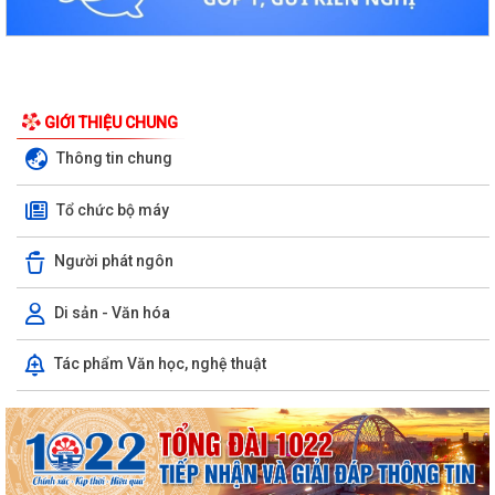
GIỚI THIỆU CHUNG
Thông tin chung
Tổ chức bộ máy
Người phát ngôn
Di sản - Văn hóa
Tác phẩm Văn học, nghệ thuật
Kiến tạo “Thế” quốc gia: Bước chuyển của tư duy đối ngoại Việt Nam
trong kỷ nguyên mới
PHÁT HUY GIÁ TRỊ CÁC DI TÍCH VĂN HÓA TRONG KỶ NGUYÊN MỚI Ở
PHƯỜNG TRẦN NHÂN TÔNG, THÀNH PHỐ HẢI...