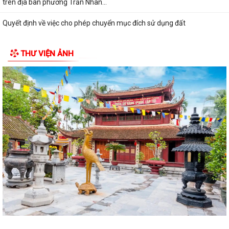
trên địa bàn phường Trần Nhân...
Quyết định về việc cho phép chuyển mục đích sử dụng đất
Hội nghị trực tuyến đánh giá tiến độ triển khai công tác khám sức khoẻ
THƯ VIỆN ẢNH
định kỳ, khám sàng lọc miễn...
Hội nghị giao ban cụm Thường trực Đảng ủy phụ trách triển khai
nhiệm vụ quý III năm 2026
Hội nghị triển khai Kế hoạch tổ chức Hội trại Thanh thiếu nhi phường
Trần Nhân Tông năm 2026
UBND phường tổ chức hội nghị triển khai công tác sản xuất vụ Mùa
năm 2026 và công tác phòng, chống...
Hoàng Gián long trọng tổ chức Lễ công bố Nghị quyết thành lập Tổ dân
phố
Công khai các Quyết định của Ủy ban nhân dân thành phố về thủ tục
hành chính thuộc phạmvi quản lý...