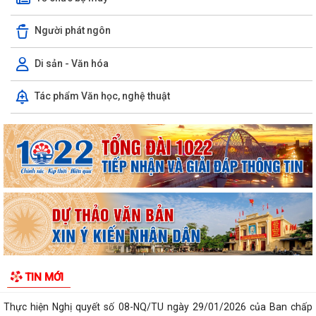
Người phát ngôn
Di sản - Văn hóa
Tác phẩm Văn học, nghệ thuật
Kiến tạo “Thế” quốc gia: Bước chuyển của tư duy đối ngoại Việt Nam
trong kỷ nguyên mới
PHÁT HUY GIÁ TRỊ CÁC DI TÍCH VĂN HÓA TRONG KỶ NGUYÊN MỚI Ở
PHƯỜNG TRẦN NHÂN TÔNG, THÀNH PHỐ HẢI...
Phường Trần Nhân Tông tham dự hội nghị trực tuyến báo cáo viên
thành phố tháng 7/2026
Lãnh đạo phường kiểm tra các trạm bơm, hồ đập sau mưa lớn
Kế hoạch Tuyên truyền “Chiến dịch 500 ngày đêm đẩy mạnh thực hiện
TIN MỚI
tìm kiếm, quy tập và xác định...
Thực hiện Nghị quyết số 08-NQ/TU ngày 29/01/2026 của Ban chấp