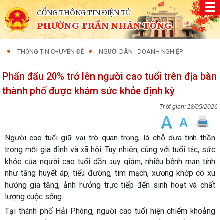
CỔNG THÔNG TIN ĐIỆN TỬ
PHƯỜNG TRẦN NHÂN TÔNG
THÔNG TIN CHUYÊN ĐỀ
NGƯỜI DÂN - DOANH NGHIỆP
Phấn đấu 20% trở lên người cao tuổi trên địa bàn
thành phố được khám sức khỏe định kỳ
18/05/2026
Người cao tuổi giữ vai trò quan trọng, là chỗ dựa tinh thần
trong mỗi gia đình và xã hội. Tuy nhiên, cùng với tuổi tác, sức
khỏe của người cao tuổi dần suy giảm; nhiều bệnh mạn tính
như tăng huyết áp, tiểu đường, tim mạch, xương khớp có xu
hướng gia tăng, ảnh hưởng trực tiếp đến sinh hoạt và chất
lượng cuộc sống.
Tại thành phố Hải Phòng, người cao tuổi hiện chiếm khoảng