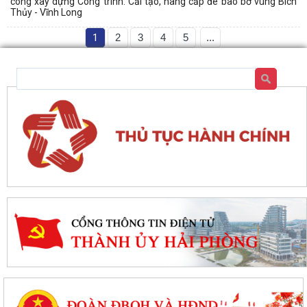
công xây dựng Công trình: Cải tạo, nâng cấp đê bao bờ vùng Bích
Thủy - Vĩnh Long
1
2
3
4
5
...