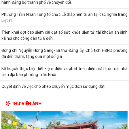
hành Đảng bộ thành phố về chuyển đổi...
Phường Trần Nhân Tông tổ chức Lễ thắp nến tri ân tại các nghĩa trang
Liệt sĩ
Triển khai đợt cao điểm cài đặt sổ sức khỏe điện tử, tài khoản an sinh
xã hội cho công dân từ 6 đến...
Đồng chí Nguyễn Hồng Sáng- Bí thư Đảng ủy, Chủ tịch HĐND phường
đã đến thăm, tặng quà một số gia...
Kế hoạch thực hiện tiết kiệm điện và phát triển điện mặt trời mái nhà
trên địa bàn phường Trần Nhân...
Quyết định về việc cho phép chuyển mục đích sử dụng đất
Hội nghị trực tuyến đánh giá tiến độ triển khai công tác khám sức khoẻ
THƯ VIỆN ẢNH
định kỳ, khám sàng lọc miễn...
Hội nghị giao ban cụm Thường trực Đảng ủy phụ trách triển khai
nhiệm vụ quý III năm 2026