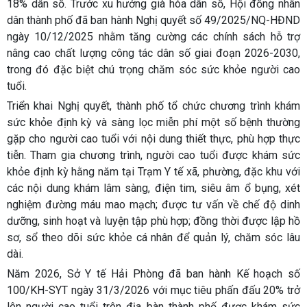
18% dân số. Trước xu hướng già hóa dân số, Hội đồng nhân
dân thành phố đã ban hành Nghị quyết số 49/2025/NQ-HĐND
ngày 10/12/2025 nhằm tăng cường các chính sách hỗ trợ
nâng cao chất lượng công tác dân số giai đoạn 2026-2030,
trong đó đặc biệt chú trọng chăm sóc sức khỏe người cao
tuổi.
Triển khai Nghị quyết, thành phố tổ chức chương trình khám
sức khỏe định kỳ và sàng lọc miễn phí một số bệnh thường
gặp cho người cao tuổi với nội dung thiết thực, phù hợp thực
tiễn. Tham gia chương trình, người cao tuổi được khám sức
khỏe định kỳ hằng năm tại Trạm Y tế xã, phường, đặc khu với
các nội dung khám lâm sàng, điện tim, siêu âm ổ bụng, xét
nghiệm đường máu mao mạch; được tư vấn về chế độ dinh
dưỡng, sinh hoạt và luyện tập phù hợp; đồng thời được lập hồ
sơ, sổ theo dõi sức khỏe cá nhân để quản lý, chăm sóc lâu
dài.
Năm 2026, Sở Y tế Hải Phòng đã ban hành Kế hoạch số
100/KH-SYT ngày 31/3/2026 với mục tiêu phấn đấu 20% trở
lên người cao tuổi trên địa bàn thành phố được khám sức