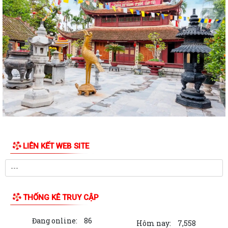
Hội nghị triển khai Kế hoạch tổ chức Hội trại Thanh thiếu nhi phường
Trần Nhân Tông năm 2026
UBND phường tổ chức hội nghị triển khai công tác sản xuất vụ Mùa
năm 2026 và công tác phòng, chống...
Hoàng Gián long trọng tổ chức Lễ công bố Nghị quyết thành lập Tổ dân
phố
Công khai các Quyết định của Ủy ban nhân dân thành phố về thủ tục
hành chính thuộc phạmvi quản lý...
Đội tuyển U13 Văn Đức đoạt Cúp vô địch giải bóng đá U13 phường
LIÊN KẾT WEB SITE
Trần Nhân Tông lần thứ Nhất, năm 2026
Chương trình làm việc của Thường trực HĐND, Lãnh đạo UBND phường
Bản tin điện tử cải cách hành chính số 26/2026
THỐNG KÊ TRUY CẬP
Hội nghị sơ kết công tác Mặt trận Tổ quốc và các tổ chức chính trị - xã
Đang online:
86
hội 6 tháng đầu năm, triển...
Hôm nay:
7,558