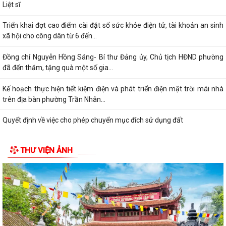
Liệt sĩ
Triển khai đợt cao điểm cài đặt sổ sức khỏe điện tử, tài khoản an sinh
xã hội cho công dân từ 6 đến...
Đồng chí Nguyễn Hồng Sáng- Bí thư Đảng ủy, Chủ tịch HĐND phường
đã đến thăm, tặng quà một số gia...
Kế hoạch thực hiện tiết kiệm điện và phát triển điện mặt trời mái nhà
trên địa bàn phường Trần Nhân...
Quyết định về việc cho phép chuyển mục đích sử dụng đất
Hội nghị trực tuyến đánh giá tiến độ triển khai công tác khám sức khoẻ
THƯ VIỆN ẢNH
định kỳ, khám sàng lọc miễn...
Hội nghị giao ban cụm Thường trực Đảng ủy phụ trách triển khai
nhiệm vụ quý III năm 2026
Hội nghị triển khai Kế hoạch tổ chức Hội trại Thanh thiếu nhi phường
Trần Nhân Tông năm 2026