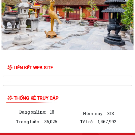
UBND phường tổ chức hội nghị triển khai công tác sản xuất vụ Mùa
năm 2026 và công tác phòng, chống...
Hoàng Gián long trọng tổ chức Lễ công bố Nghị quyết thành lập Tổ dân
phố
Công khai các Quyết định của Ủy ban nhân dân thành phố về thủ tục
hành chính thuộc phạmvi quản lý...
Đội tuyển U13 Văn Đức đoạt Cúp vô địch giải bóng đá U13 phường
LIÊN KẾT WEB SITE
Trần Nhân Tông lần thứ Nhất, năm 2026
Chương trình làm việc của Thường trực HĐND, Lãnh đạo UBND phường
Bản tin điện tử cải cách hành chính số 26/2026
THỐNG KÊ TRUY CẬP
Hội nghị sơ kết công tác Mặt trận Tổ quốc và các tổ chức chính trị - xã
Đang online:
18
hội 6 tháng đầu năm, triển...
Hôm nay:
313
Trong tuần:
36,025
Tất cả:
1,467,992
UBND phường Trần Nhân Tông tổ chức phiên họp thường kỳ tháng 7
(lần 2) năm 2026