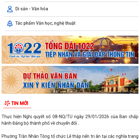
Di sản - Văn hóa
Tác phẩm Văn học, nghệ thuật
Kiến tạo “Thế” quốc gia: Bước chuyển của tư duy đối ngoại Việt Nam
trong kỷ nguyên mới
PHÁT HUY GIÁ TRỊ CÁC DI TÍCH VĂN HÓA TRONG KỶ NGUYÊN MỚI Ở
PHƯỜNG TRẦN NHÂN TÔNG, THÀNH PHỐ HẢI...
Phường Trần Nhân Tông tham dự hội nghị trực tuyến báo cáo viên
thành phố tháng 7/2026
Lãnh đạo phường kiểm tra các trạm bơm, hồ đập sau mưa lớn
Kế hoạch Tuyên truyền “Chiến dịch 500 ngày đêm đẩy mạnh thực hiện
TIN MỚI
tìm kiếm, quy tập và xác định...
Thực hiện Nghị quyết số 08-NQ/TU ngày 29/01/2026 của Ban chấp
hành Đảng bộ thành phố về chuyển đổi...
Phường Trần Nhân Tông tổ chức Lễ thắp nến tri ân tại các nghĩa trang