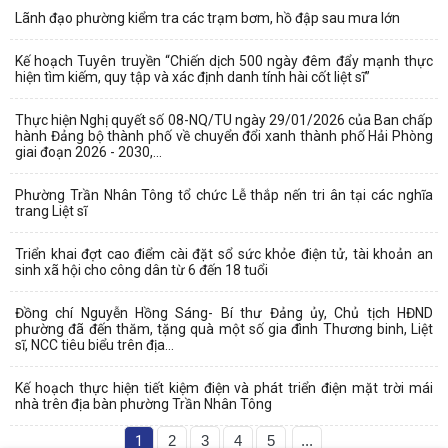
Lãnh đạo phường kiểm tra các trạm bơm, hồ đập sau mưa lớn
Kế hoạch Tuyên truyền “Chiến dịch 500 ngày đêm đẩy mạnh thực
hiện tìm kiếm, quy tập và xác định danh tính hài cốt liệt sĩ”
Thực hiện Nghị quyết số 08-NQ/TU ngày 29/01/2026 của Ban chấp
hành Đảng bộ thành phố về chuyển đổi xanh thành phố Hải Phòng
giai đoạn 2026 - 2030,...
Phường Trần Nhân Tông tổ chức Lễ thắp nến tri ân tại các nghĩa
trang Liệt sĩ
Triển khai đợt cao điểm cài đặt sổ sức khỏe điện tử, tài khoản an
sinh xã hội cho công dân từ 6 đến 18 tuổi
Đồng chí Nguyễn Hồng Sáng- Bí thư Đảng ủy, Chủ tịch HĐND
phường đã đến thăm, tặng quà một số gia đình Thương binh, Liệt
sĩ, NCC tiêu biểu trên địa...
Kế hoạch thực hiện tiết kiệm điện và phát triển điện mặt trời mái
nhà trên địa bàn phường Trần Nhân Tông
1
2
3
4
5
...