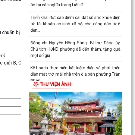
ân tại các nghĩa trang Liệt sĩ
Triển khai đợt cao điểm cài đặt sổ sức khỏe điện
tử, tài khoản an sinh xã hội cho công dân từ 6
đến...
 chuẩn bị
Đồng chí Nguyễn Hồng Sáng- Bí thư Đảng ủy,
Chủ tịch HĐND phường đã đến thăm, tặng quà
âm)
.
một số gia...
c giải B, C
Kế hoạch thực hiện tiết kiệm điện và phát triển
điện mặt trời mái nhà trên địa bàn phường Trần
Nhân...
THƯ VIỆN ẢNH
Quyết định về việc cho phép chuyển mục đích sử
dụng đất
Hội nghị trực tuyến đánh giá tiến độ triển khai
công tác khám sức khoẻ định kỳ, khám sàng lọc
miễn...