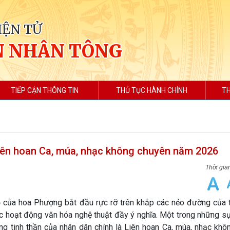
IỆN TỬ
N NHÂN TÔNG
TIẾP CẬN THÔNG TIN
THỦ TỤC HÀNH CHÍNH
TH
Liên hoan Ca, múa, nhạc không chuyên năm 2026
đỏ của hoa Phượng bắt đầu rực rỡ trên khắp các nẻo đường của 
ác hoạt động văn hóa nghệ thuật đầy ý nghĩa. Một trong những s
g tinh thần của nhân dân chính là
Liên hoan Ca, múa, nhạc khô