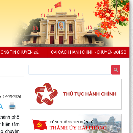
ÔNG TIN CHUYÊN ĐỀ
CẢI CÁCH HÀNH CHÍNH - CHUYỂN ĐỔI SỐ
14/05/2026
thành phố
ự kiện tâm
ng chuyên