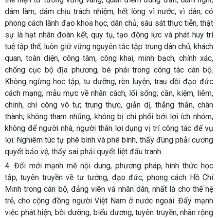
dám làm, dám chịu trách nhiệm, hết lòng vì nước, vì dân; có
phong cách lãnh đạo khoa học, dân chủ, sâu sát thực tiễn, thật
sự là hạt nhân đoàn kết, quy tụ, tạo động lực và phát huy trí
tuệ tập thể; luôn giữ vững nguyên tắc tập trung dân chủ, khách
quan, toàn diện, công tâm, công khai, minh bạch, chính xác,
chống cục bộ địa phương, bè phái trong công tác cán bộ.
Không ngừng học tập, tu dưỡng, rèn luyện, trau dồi đạo đức
cách mạng, mẫu mực về nhân cách, lối sống; cần, kiệm, liêm,
chính, chí công vô tư; trung thực, giản dị, thẳng thắn, chân
thành; không tham nhũng, không bị chi phối bởi lợi ích nhóm,
không để người nhà, người thân lợi dụng vị trí công tác để vụ
lợi. Nghiêm túc tự phê bình và phê bình, thấy đúng phải cương
quyết bảo vệ, thấy sai phải quyết liệt đấu tranh.
4.
Đổi mới mạnh mẽ nội dung, phương pháp, hình thức học
tập, tuyên truyền về tư tưởng, đạo đức, phong cách Hồ Chí
Minh trong cán bộ, đảng viên và nhân dân, nhất là cho thế hệ
trẻ, cho cộng đồng người Việt Nam ở nước ngoài. Đẩy mạnh
việc phát hiện, bồi dưỡng, biểu dương, tuyên truyền, nhân rộng