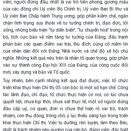
viên, người đứng đầu, nhất là vai trò tiên phong, gương mẫu
của các đồng chí Uỷ viên Bộ Chính trị, Uỷ viên Ban Bí thư và
Uỷ viên Ban Chấp hành Trung ương; góp phần kiềm chế, ngăn
chặn tình trạng suy thoái về tư tưởng chính trị, đạo đức, lối
sống, những biểu hiện "tự diễn biến", "tự chuyển hoá" trong nội
bộ, tích cực bảo vệ nền tảng tư tưởng của Đảng, đấu tranh
phản bác các quan điểm sai trái, thù địch, củng cố niềm tin
của nhân dân đối với Đảng, Nhà nước và chế độ xã hội chủ
nghĩa. Những kết quả nêu trên là nhân tố quan trọng, góp phần
vào sự thành công Đại hội XIII của Đảng, của công cuộc đổi
mới, xây dựng và bảo vệ Tổ quốc.
Tuy nhiên, bên cạnh những kết quả đạt được, việc tổ chức
triển khai thực hiện Chỉ thị 05 còn bộc lộ một số hạn chế: Công
tác lãnh đạo, chỉ đạo, tổ chức thực hiện có nơi, có lúc chưa
quyết liệt, chưa kịp thời, chưa sát thực tế; một số người đứng
đầu cấp uỷ, cơ quan, đơn vị chưa thể hiện rõ vai trò, trách
nhiệm, còn thụ động, trông chờ, ỷ lại, thiếu sáng tạo trong triển
khai thực hiện Chỉ thị. Việc tu dưỡng, rèn luyện, làm theo Bác,
nhất là trách nhiệm nêu gương của cán bộ, đảng viên, đặc biệt