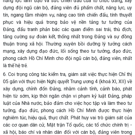
năng lực lãnh đạo và sức chiến đấu của tổ chức đảng, xây
dựng đội ngũ cán bộ, đảng viên đủ phẩm chất, năng lực, uy
tín, ngang tầm nhiệm vụ; nâng cao tính chiến đấu, tính thuyết
phục và
hiệu quả trong bảo vệ nền tảng tư tưởng của
Đảng, đấu tranh phản bác các quan điểm sai trái, thù địch;
tăng cường sự đoàn kết, thống nhất trong Đảng và sự đồng
thuận trong xã hội. Thường xuyên bồi dưỡng lý tưởng cách
mạng, xây dựng đạo đức, lối sống theo tư tưởng, đạo đức,
phong cách Hồ Chí Minh cho đội ngũ cán bộ, đảng viên, nhất
là thế hệ trẻ.
6.
Coi trọng công tác kiểm tra, giám sát việc thực hiện Chỉ thị
05 gắn với thực hiện Nghị quyết Trung ương 4 (khoá XI, XII) về
xây dựng, chỉnh đốn Đảng, nhằm cảnh tỉnh, cảnh báo, phát
hiện từ sớm, kịp thời ngăn chặn vi phạm kỷ luật Đảng, pháp
luật của Nhà nước, bảo đảm cho việc học tập và làm theo tư
tưởng, đạo đức, phong cách Hồ Chí Minh được thực hiện
nghiêm túc, hiệu quả, thực chất. Phát huy vai trò giám sát của
các cơ quan dân cử, Mặt trận Tổ quốc, các tổ chức chính trị -
xã hội, báo chí và nhân dân đối với cán bộ, đảng viên trong