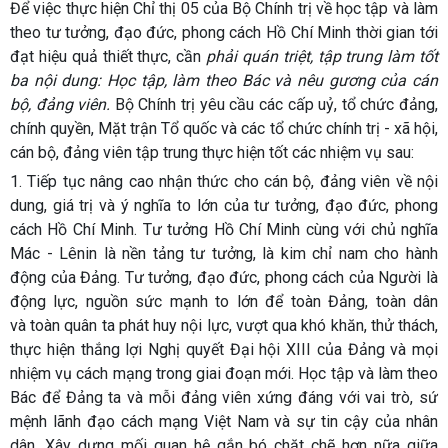
Để việc thực hiện Chỉ thị 05 của Bộ Chính trị về học tập và làm
theo tư tưởng, đạo đức, phong cách Hồ Chí Minh thời gian tới
đạt hiệu quả thiết thực, cần
phải quán triệt, tập trung làm tốt
ba nội dung: Học tập, làm theo Bác và nêu gương của cán
bộ, đảng viên.
Bộ Chính trị yêu cầu các cấp uỷ, tổ chức đảng,
chính quyền, Mặt trận Tổ quốc và các tổ chức chính trị - xã hội,
cán bộ, đảng viên
tập trung thực hiện tốt các nhiệm vụ sau:
1.
Tiếp tục nâng cao nhận thức cho cán bộ, đảng viên về nội
dung, giá trị và ý nghĩa to lớn của tư tưởng, đạo đức, phong
cách Hồ Chí Minh. Tư tưởng Hồ Chí Minh cùng với chủ nghĩa
Mác - Lênin là nền tảng tư tưởng, là kim chỉ nam cho hành
động của Đảng. Tư tưởng, đạo đức, phong cách của Người là
động lực, nguồn sức mạnh to lớn để toàn Đảng, toàn dân
và toàn quân ta phát huy nội lực, vượt qua khó khăn, thử thách,
thực hiện thắng lợi Nghị quyết Đại hội XIII của Đảng và mọi
nhiệm vụ cách mạng trong giai đoạn mới. Học tập và làm theo
Bác để Đảng ta và mỗi đảng viên xứng đáng với vai trò, sứ
mệnh lãnh đạo cách mạng Việt Nam và sự tin cậy của nhân
dân. Xây dựng mối quan hệ gắn bó chặt chẽ hơn nữa giữa