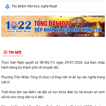
Tác phẩm Văn học, nghệ thuật
PHÁT HUY GIÁ TRỊ CÁC DI TÍCH VĂN HÓA TRONG KỶ NGUYÊN MỚI Ở
PHƯỜNG TRẦN NHÂN TÔNG, THÀNH PHỐ HẢI...
Phường Trần Nhân Tông tham dự hội nghị trực tuyến báo cáo viên
thành phố tháng 7/2026
Lãnh đạo phường kiểm tra các trạm bơm, hồ đập sau mưa lớn
Kế hoạch Tuyên truyền “Chiến dịch 500 ngày đêm đẩy mạnh thực hiện
TIN MỚI
tìm kiếm, quy tập và xác định...
Thực hiện Nghị quyết số 08-NQ/TU ngày 29/01/2026 của Ban chấp
hành Đảng bộ thành phố về chuyển đổi...
Phường Trần Nhân Tông tổ chức Lễ thắp nến tri ân tại các nghĩa trang
Liệt sĩ
Triển khai đợt cao điểm cài đặt sổ sức khỏe điện tử, tài khoản an sinh
xã hội cho công dân từ 6 đến...