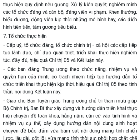
thực hiện quy định nêu gương. Xử lý kiên quyết, nghiêm minh
các tổ chức đảng và cán bộ, đảng viên vi phạm. Khen thưởng,
biểu dương, động viên kịp thời những mô hình hay, các điển
hình tiên tiến, tấm gương tiêu biểu.
7.
Tổ chức thực hiện
- Cấp uỷ, tổ chức đảng, tổ chức chính trị - xã hội các cấp tiếp
tục lãnh đạo, chỉ đạo quán triệt, triển khai thực hiện nghiêm
túc, đầy đủ, hiệu quả Chỉ thị 05 và Kết luận này.
- Các ban đảng Trung ương theo chức năng, nhiệm vụ và
quyền hạn của mình, có trách nhiệm tiếp tục hướng dẫn tổ
chức triển khai thực hiện kịp thời, hiệu quả Chỉ thị 05 theo tinh
thần, nội dung Kết luận này.
- Giao cho Ban Tuyên giáo Trung ương chủ trì tham mưu giúp
Bộ Chính trị, Ban Bí thư xây dựng và hướng dẫn triển khai thực
hiện chuyên đề toàn khoá; hằng năm, căn cứ vào tình hình và
nhiệm vụ cụ thể, xây dựng hướng dẫn nội dung sinh hoạt
chuyên đề bảo đảm vừa bám sát nội dung mang tính chiến
lược, lâu dài, cốt lõi, vừa mang tính thời sự; phối hợp chặt chẽ