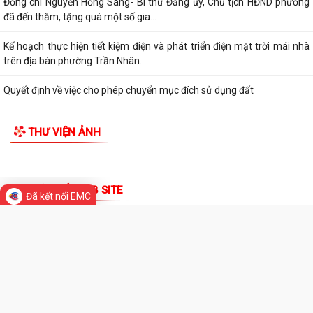
Đồng chí Nguyễn Hồng Sáng- Bí thư Đảng ủy, Chủ tịch HĐND phường
đã đến thăm, tặng quà một số gia...
Kế hoạch thực hiện tiết kiệm điện và phát triển điện mặt trời mái nhà
trên địa bàn phường Trần Nhân...
Quyết định về việc cho phép chuyển mục đích sử dụng đất
Hội nghị trực tuyến đánh giá tiến độ triển khai công tác khám sức khoẻ
THƯ VIỆN ẢNH
định kỳ, khám sàng lọc miễn...
Hội nghị giao ban cụm Thường trực Đảng ủy phụ trách triển khai
nhiệm vụ quý III năm 2026
Đã kết nối EMC
Hội nghị triển khai Kế hoạch tổ chức Hội trại Thanh thiếu nhi phường
Trần Nhân Tông năm 2026
UBND phường tổ chức hội nghị triển khai công tác sản xuất vụ Mùa
năm 2026 và công tác phòng, chống...
Hoàng Gián long trọng tổ chức Lễ công bố Nghị quyết thành lập Tổ dân
phố