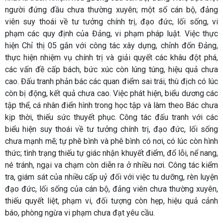
người đứng đầu chưa thường xuyên; một số cán bộ, đảng
viên suy thoái về tư tưởng chính trị, đạo đức, lối sống, vi
phạm các quy định của Đảng, vi phạm pháp luật. Việc thực
hiện Chỉ thị 05 gắn với công tác xây dựng, chỉnh đốn Đảng,
thực hiện nhiệm vụ chính trị và giải quyết các khâu đột phá,
các vấn đề cấp bách, bức xúc còn lúng túng, hiệu quả chưa
cao. Đấu tranh phản bác các quan điểm sai trái, thù địch có lúc
còn bị động, kết quả chưa cao. Việc phát hiện, biểu dương các
tập thể, cá nhân điển hình trong học tập và làm theo Bác chưa
kịp thời, thiếu sức thuyết phục. Công tác đấu tranh với các
biểu hiện suy thoái về tư tưởng chính trị, đạo đức, lối sống
chưa mạnh mẽ; tự phê bình và phê bình có nơi, có lúc còn hình
thức; tình trạng thiếu tự giác nhận khuyết điểm, đổ lỗi, nể nang,
né tránh, ngại va chạm còn diễn ra ở nhiều nơi.
Công tác kiểm
tra, giám sát của nhiều cấp uỷ đối với việc tu dưỡng, rèn luyện
đạo đức, lối sống của cán bộ, đảng viên chưa thường xuyên,
thiếu quyết liệt, phạm vi, đối tượng còn hẹp, hiệu quả cảnh
báo, phòng ngừa vi phạm chưa đạt yêu cầu.