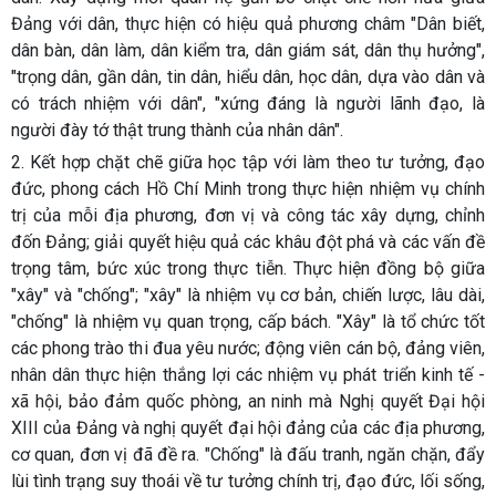
Đảng với dân, thực hiện có hiệu quả phương châm "Dân biết,
dân bàn, dân làm, dân kiểm tra, dân giám sát, dân thụ hưởng",
"trọng dân, gần dân, tin dân, hiểu dân, học dân, dựa vào dân và
có trách nhiệm với dân", "xứng đáng là người lãnh đạo, là
người đày tớ thật trung thành của nhân dân".
2.
Kết hợp chặt chẽ giữa học tập với làm theo tư tưởng, đạo
đức, phong cách Hồ Chí Minh trong thực hiện nhiệm vụ chính
trị của mỗi địa phương, đơn vị và công tác xây dựng, chỉnh
đốn Đảng; giải quyết hiệu quả các khâu đột phá và các vấn đề
trọng tâm, bức xúc trong thực tiễn. Thực hiện đồng bộ giữa
"xây" và "chống"; "xây" là nhiệm vụ cơ bản, chiến lược, lâu dài,
"chống" là nhiệm vụ quan trọng, cấp bách. "Xây" là tổ chức tốt
các phong trào thi đua yêu nước; động viên cán bộ, đảng viên,
nhân dân thực hiện thắng lợi các nhiệm vụ phát triển kinh tế -
xã hội, bảo đảm quốc phòng, an ninh mà Nghị quyết Đại hội
XIII của Đảng và nghị quyết đại hội đảng của các địa phương,
cơ quan, đơn vị đã đề ra. "Chống" là đấu tranh, ngăn chặn, đẩy
lùi tình trạng suy thoái về tư tưởng chính trị, đạo đức, lối sống,