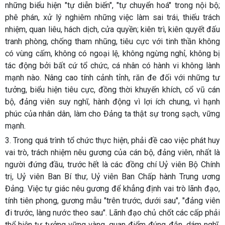
những biểu hiện "tự diễn biến", "tự chuyển hoá" trong nội bộ;
phê phán, xử lý nghiêm những việc làm sai trái, thiếu trách
nhiệm, quan liêu, hách dịch, cửa quyền; kiên trì, kiên quyết đấu
tranh phòng, chống tham nhũng, tiêu cực với tinh thần không
có vùng cấm, không có ngoại lệ, không ngừng nghỉ, không bị
tác động bởi bất cứ tổ chức, cá nhân có hành vi không lành
mạnh nào. Nâng cao tính cảnh tỉnh, răn đe đối với những tư
tưởng, biểu hiện tiêu cực, đồng thời khuyến khích, cổ vũ cán
bộ, đảng viên suy nghĩ, hành động vì lợi ích chung, vì hạnh
phúc của nhân dân, làm cho Đảng ta thật sự trong sạch, vững
mạnh.
3.
Trong quá trình tổ chức thực hiện, phải đề cao việc phát huy
vai trò, trách nhiệm nêu gương của cán bộ, đảng viên, nhất là
người đứng đầu, trước hết là các đồng chí Uỷ viên Bộ Chính
trị, Uỷ viên Ban Bí thư, Uỷ viên Ban Chấp hành Trung ương
Đảng. Việc tự giác nêu gương để khẳng định vai trò lãnh đạo,
tính tiên phong, gương mẫu "trên trước, dưới sau", "đảng viên
đi trước, làng nước theo sau". Lãnh đạo chủ chốt các cấp phải
thể hiện tư tưởng vững vàng, quan điểm đúng đắn, dám nghĩ,