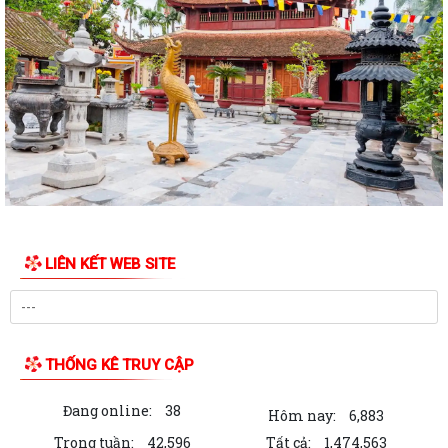
Trần Nhân Tông năm 2026
UBND phường tổ chức hội nghị triển khai công tác sản xuất vụ Mùa
năm 2026 và công tác phòng, chống...
Hoàng Gián long trọng tổ chức Lễ công bố Nghị quyết thành lập Tổ dân
phố
Công khai các Quyết định của Ủy ban nhân dân thành phố về thủ tục
hành chính thuộc phạmvi quản lý...
Đội tuyển U13 Văn Đức đoạt Cúp vô địch giải bóng đá U13 phường
LIÊN KẾT WEB SITE
Trần Nhân Tông lần thứ Nhất, năm 2026
Chương trình làm việc của Thường trực HĐND, Lãnh đạo UBND phường
Bản tin điện tử cải cách hành chính số 26/2026
THỐNG KÊ TRUY CẬP
Hội nghị sơ kết công tác Mặt trận Tổ quốc và các tổ chức chính trị - xã
Đang online:
38
hội 6 tháng đầu năm, triển...
Hôm nay:
6,883
Trong tuần:
42,596
Tất cả:
1,474,563