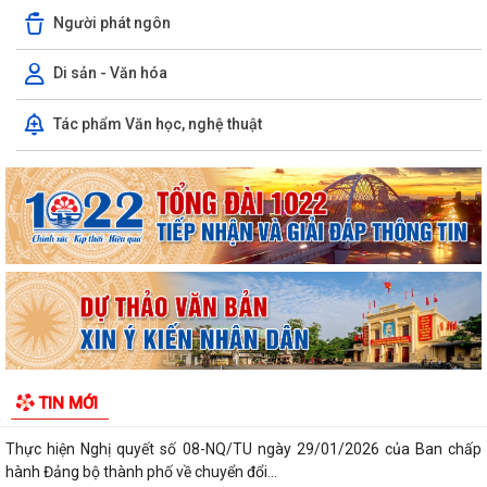
Người phát ngôn
Di sản - Văn hóa
Tác phẩm Văn học, nghệ thuật
Kiến tạo “Thế” quốc gia: Bước chuyển của tư duy đối ngoại Việt Nam
trong kỷ nguyên mới
PHÁT HUY GIÁ TRỊ CÁC DI TÍCH VĂN HÓA TRONG KỶ NGUYÊN MỚI Ở
PHƯỜNG TRẦN NHÂN TÔNG, THÀNH PHỐ HẢI...
Phường Trần Nhân Tông tham dự hội nghị trực tuyến báo cáo viên
thành phố tháng 7/2026
Lãnh đạo phường kiểm tra các trạm bơm, hồ đập sau mưa lớn
Kế hoạch Tuyên truyền “Chiến dịch 500 ngày đêm đẩy mạnh thực hiện
TIN MỚI
tìm kiếm, quy tập và xác định...
Thực hiện Nghị quyết số 08-NQ/TU ngày 29/01/2026 của Ban chấp
hành Đảng bộ thành phố về chuyển đổi...