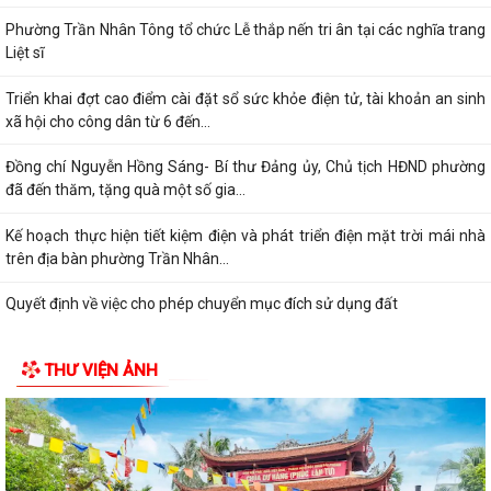
Phường Trần Nhân Tông tổ chức Lễ thắp nến tri ân tại các nghĩa trang
Liệt sĩ
Triển khai đợt cao điểm cài đặt sổ sức khỏe điện tử, tài khoản an sinh
xã hội cho công dân từ 6 đến...
Đồng chí Nguyễn Hồng Sáng- Bí thư Đảng ủy, Chủ tịch HĐND phường
đã đến thăm, tặng quà một số gia...
Kế hoạch thực hiện tiết kiệm điện và phát triển điện mặt trời mái nhà
trên địa bàn phường Trần Nhân...
Quyết định về việc cho phép chuyển mục đích sử dụng đất
Hội nghị trực tuyến đánh giá tiến độ triển khai công tác khám sức khoẻ
THƯ VIỆN ẢNH
định kỳ, khám sàng lọc miễn...
Hội nghị giao ban cụm Thường trực Đảng ủy phụ trách triển khai
nhiệm vụ quý III năm 2026
Hội nghị triển khai Kế hoạch tổ chức Hội trại Thanh thiếu nhi phường