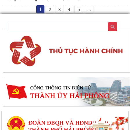
1
2
3
4
5
...