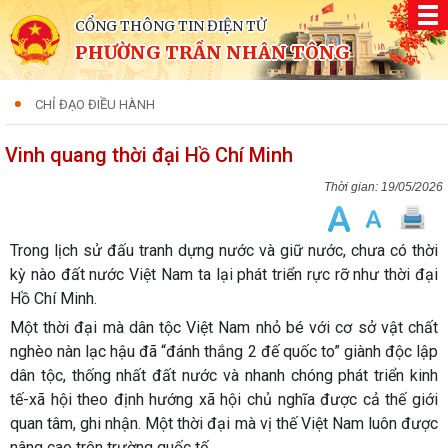
CỔNG THÔNG TIN ĐIỆN TỬ
PHƯỜNG TRẦN NHÂN TÔNG
CHỈ ĐẠO ĐIỀU HÀNH
Vinh quang thời đại Hồ Chí Minh
19/05/2026
Trong lịch sử đấu tranh dựng nước và giữ nước, chưa có thời
kỳ nào đất nước Việt Nam ta lại phát triển rực rỡ như thời đại
Hồ Chí Minh.
Một thời đại mà dân tộc Việt Nam nhỏ bé với cơ sở vật chất
nghèo nàn lạc hậu đã “đánh thắng 2 đế quốc to” giành độc lập
dân tộc, thống nhất đất nước và nhanh chóng phát triển kinh
tế-xã hội theo định hướng xã hội chủ nghĩa được cả thế giới
quan tâm, ghi nhận. Một thời đại mà vị thế Việt Nam luôn được
nâng cao trên trường quốc tế.