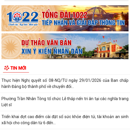
trong kỷ nguyên mới
PHÁT HUY GIÁ TRỊ CÁC DI TÍCH VĂN HÓA TRONG KỶ NGUYÊN MỚI Ở
PHƯỜNG TRẦN NHÂN TÔNG, THÀNH PHỐ HẢI...
Phường Trần Nhân Tông tham dự hội nghị trực tuyến báo cáo viên
thành phố tháng 7/2026
Lãnh đạo phường kiểm tra các trạm bơm, hồ đập sau mưa lớn
Kế hoạch Tuyên truyền “Chiến dịch 500 ngày đêm đẩy mạnh thực hiện
TIN MỚI
tìm kiếm, quy tập và xác định...
Thực hiện Nghị quyết số 08-NQ/TU ngày 29/01/2026 của Ban chấp
hành Đảng bộ thành phố về chuyển đổi...
Phường Trần Nhân Tông tổ chức Lễ thắp nến tri ân tại các nghĩa trang
Liệt sĩ
Triển khai đợt cao điểm cài đặt sổ sức khỏe điện tử, tài khoản an sinh
xã hội cho công dân từ 6 đến...