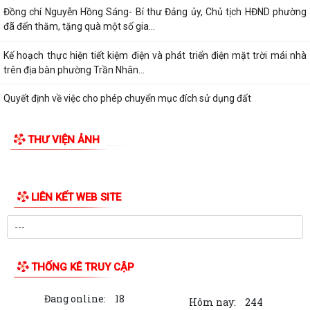
Đồng chí Nguyễn Hồng Sáng- Bí thư Đảng ủy, Chủ tịch HĐND phường
đã đến thăm, tặng quà một số gia...
Kế hoạch thực hiện tiết kiệm điện và phát triển điện mặt trời mái nhà
trên địa bàn phường Trần Nhân...
Quyết định về việc cho phép chuyển mục đích sử dụng đất
Hội nghị trực tuyến đánh giá tiến độ triển khai công tác khám sức khoẻ
THƯ VIỆN ẢNH
định kỳ, khám sàng lọc miễn...
Hội nghị giao ban cụm Thường trực Đảng ủy phụ trách triển khai
nhiệm vụ quý III năm 2026
Hội nghị triển khai Kế hoạch tổ chức Hội trại Thanh thiếu nhi phường
Trần Nhân Tông năm 2026
UBND phường tổ chức hội nghị triển khai công tác sản xuất vụ Mùa
năm 2026 và công tác phòng, chống...
Hoàng Gián long trọng tổ chức Lễ công bố Nghị quyết thành lập Tổ dân