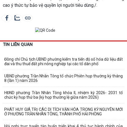
cao ý thức tự bảo vệ quyền lợi người tiêu dùng./.
TIN LIÊN QUAN
Đồng chí Chủ tịch UBND phường kiểm tra tiến độ số hóa dữ liệu đất
đai và thu thuế đất phi nông nghiệp tại các tổ dân phố
UBND phường Trần Nhân Tông tổ chức Phiên họp thường kỳ tháng
8 (lần 1) năm 2026
HĐND phường Trần Nhân Tông khóa II, nhiệm kỳ 2026- 2031 tổ
chức kỳ họp thứ ba (kỳ họp thường lệ giữa năm 2026)
PHÁT HUY GIÁ TRỊ CÁC DI TÍCH VĂN HÓA TRONG KỶ NGUYÊN MỚI
Ở PHƯỜNG TRẦN NHÂN TÔNG, THÀNH PHỐ HẢI PHÒNG
Hội nghị trực tuyến tập huấn triển khai 4 thủ tục hành chính của