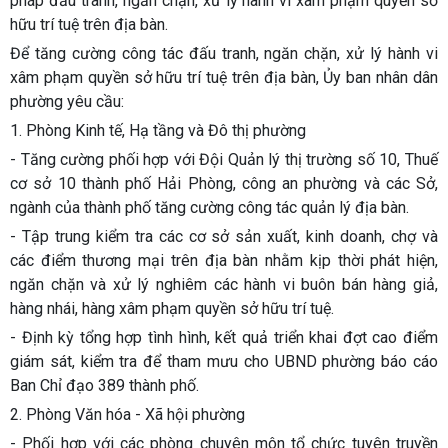
pháp đấu tranh, ngăn chặn, xử lý hành vi xâm phạm quyền sở
hữu trí tuệ trên địa bàn.
Để tăng cường công tác đấu tranh, ngăn chặn, xử lý hành vi
xâm phạm quyền sở hữu trí tuệ trên địa bàn, Ủy ban nhân dân
phường yêu cầu:
1. Phòng Kinh tế, Hạ tầng và Đô thị phường
- Tăng cường phối hợp với Đội Quản lý thị trường số 10, Thuế
cơ sở 10 thành phố Hải Phòng, công an phường và các Sở,
ngành của thành phố tăng cường công tác quản lý địa bàn.
- Tập trung kiểm tra các cơ sở sản xuất, kinh doanh, chợ và
các điểm thương mại trên địa bàn nhằm kịp thời phát hiện,
ngăn chặn và xử lý nghiêm các hành vi buôn bán hàng giả,
hàng nhái, hàng xâm phạm quyền sở hữu trí tuệ.
- Định kỳ tổng hợp tình hình, kết quả triển khai đợt cao điểm
giám sát, kiểm tra để tham mưu cho UBND phường báo cáo
Ban Chỉ đạo 389 thành phố.
2. Phòng Văn hóa - Xã hội phường
- Phối hợp với các phòng chuyên môn tổ chức tuyên truyền