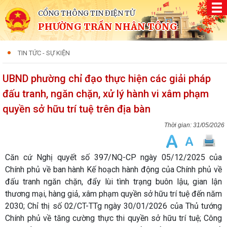
CỔNG THÔNG TIN ĐIỆN TỬ
PHƯỜNG TRẦN NHÂN TÔNG
TIN TỨC - SỰ KIỆN
UBND phường chỉ đạo thực hiện các giải pháp
đấu tranh, ngăn chặn, xử lý hành vi xâm phạm
quyền sở hữu trí tuệ trên địa bàn
31/05/2026
Căn cứ Nghị quyết số 397/NQ-CP ngày 05/12/2025 của
Chính phủ về ban hành Kế hoạch hành động của Chính phủ về
đấu tranh ngăn chặn, đẩy lùi tình trạng buôn lậu, gian lận
thương mại, hàng giả, xâm phạm quyền sở hữu trí tuệ đến năm
2030; Chỉ thị số 02/CT-TTg ngày 30/01/2026 của Thủ tướng
Chính phủ về tăng cường thực thi quyền sở hữu trí tuệ; Công