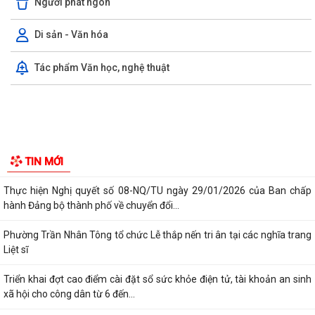
Tổ chức bộ máy
Người phát ngôn
Di sản - Văn hóa
Tác phẩm Văn học, nghệ thuật
Kiến tạo “Thế” quốc gia: Bước chuyển của tư duy đối ngoại Việt Nam
trong kỷ nguyên mới
PHÁT HUY GIÁ TRỊ CÁC DI TÍCH VĂN HÓA TRONG KỶ NGUYÊN MỚI Ở
PHƯỜNG TRẦN NHÂN TÔNG, THÀNH PHỐ HẢI...
Phường Trần Nhân Tông tham dự hội nghị trực tuyến báo cáo viên
thành phố tháng 7/2026
Lãnh đạo phường kiểm tra các trạm bơm, hồ đập sau mưa lớn
Kế hoạch Tuyên truyền “Chiến dịch 500 ngày đêm đẩy mạnh thực hiện
TIN MỚI
tìm kiếm, quy tập và xác định...