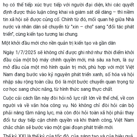
họ có thể tiếp xúc trực tiếp với người đại diện, khi các quyết
định được thảo luận công khai và giám sát dễ dàng – thì niềm
tin xã hội sẽ được củng cố. Chính từ đó, mối quan hệ giữa Nhà
nước và nhân dân sẽ chuyển từ "xin – cho" sang "đối tác phát
triển", cùng kiến tạo tương lai chung.
Một khởi đầu mới cho nền quản trị kiến tạo và gần dân
Ngày 1/7/2025 sẽ không chỉ được ghi nhớ như thời điểm khởi
đầu của một bộ máy chính quyền mới, mà sâu xa hơn, là sự
mở đầu của một mô hình quản trị mới, phù hợp với một Việt
Nam đang bước vào kỷ nguyên phát triển xanh, số hóa và hội
nhập sâu rộng toàn cầu. Đó là một bước chuyển quan trọng từ
cơ học sang chức năng, từ hình thức sang thực chất.
Cuộc cải cách lần này đòi hỏi nỗ lực rất lớn về thể chế, về con
người và về văn hóa công vụ. Nó không chỉ đòi hỏi cán bộ
phải nâng tầm năng lực, mà còn đòi hỏi toàn xã hội phải thay
đổi tư duy tiếp cận chính quyền và khi thành công, Việt Nam
chắc chắn sẽ bước vào một giai đoạn phát triển mới.
Thế kỷ XXI là thế kỷ của tốc độ, của sáng tạo và của hiệu quả.