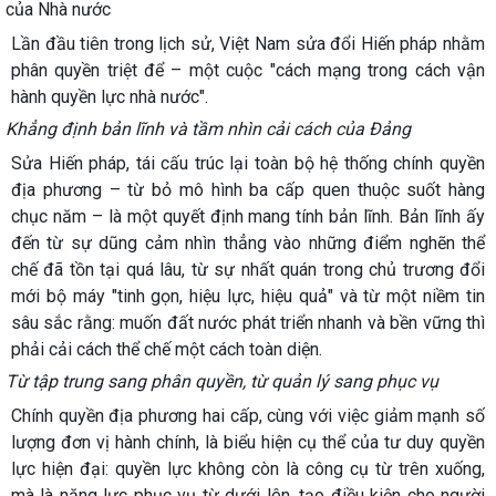
của Nhà nước
Lần đầu tiên trong lịch sử, Việt Nam sửa đổi Hiến pháp nhằm
phân quyền triệt để – một cuộc "cách mạng trong cách vận
hành quyền lực nhà nước".
Khẳng định bản lĩnh và tầm nhìn cải cách của Đảng
Sửa Hiến pháp, tái cấu trúc lại toàn bộ hệ thống chính quyền
địa phương – từ bỏ mô hình ba cấp quen thuộc suốt hàng
chục năm – là một quyết định mang tính bản lĩnh. Bản lĩnh ấy
đến từ sự dũng cảm nhìn thẳng vào những điểm nghẽn thể
chế đã tồn tại quá lâu, từ sự nhất quán trong chủ trương đổi
mới bộ máy "tinh gọn, hiệu lực, hiệu quả" và từ một niềm tin
sâu sắc rằng: muốn đất nước phát triển nhanh và bền vững thì
phải cải cách thể chế một cách toàn diện.
Từ tập trung sang phân quyền, từ quản lý sang phục vụ
Chính quyền địa phương hai cấp, cùng với việc giảm mạnh số
lượng đơn vị hành chính, là biểu hiện cụ thể của tư duy quyền
lực hiện đại: quyền lực không còn là công cụ từ trên xuống,
mà là năng lực phục vụ từ dưới lên, tạo điều kiện cho người