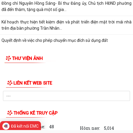
Thực hiện Nghị quyết số 08-NQ/TU ngày 29/01/2026 của Ban chấp
hành Đảng bộ thành phố về chuyển đổi...
Phường Trần Nhân Tông tổ chức Lễ thắp nến tri ân tại các nghĩa trang
Liệt sĩ
Triển khai đợt cao điểm cài đặt sổ sức khỏe điện tử, tài khoản an sinh
xã hội cho công dân từ 6 đến...
Đồng chí Nguyễn Hồng Sáng- Bí thư Đảng ủy, Chủ tịch HĐND phường
đã đến thăm, tặng quà một số gia...
Kế hoạch thực hiện tiết kiệm điện và phát triển điện mặt trời mái nhà
trên địa bàn phường Trần Nhân...
Quyết định về việc cho phép chuyển mục đích sử dụng đất
Hội nghị trực tuyến đánh giá tiến độ triển khai công tác khám sức khoẻ
THƯ VIỆN ẢNH
định kỳ, khám sàng lọc miễn...
Đã kết nối EMC
Hội nghị giao ban cụm Thường trực Đảng ủy phụ trách triển khai