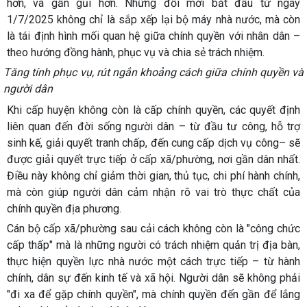
hơn, và gần gũi hơn. Những đổi mới bắt đầu từ ngày
1/7/2025 không chỉ là sắp xếp lại bộ máy nhà nước, mà còn
là tái định hình mối quan hệ giữa chính quyền với nhân dân –
theo hướng đồng hành, phục vụ và chia sẻ trách nhiệm.
Tăng tính phục vụ, rút ngắn khoảng cách giữa chính quyền và
người dân
Khi cấp huyện không còn là cấp chính quyền, các quyết định
liên quan đến đời sống người dân – từ đầu tư công, hỗ trợ
sinh kế, giải quyết tranh chấp, đến cung cấp dịch vụ công– sẽ
được giải quyết trực tiếp ở cấp xã/phường, nơi gần dân nhất.
Điều này không chỉ giảm thời gian, thủ tục, chi phí hành chính,
mà còn giúp người dân cảm nhận rõ vai trò thực chất của
chính quyền địa phương.
Cán bộ cấp xã/phường sau cải cách không còn là "công chức
cấp thấp" mà là những người có trách nhiệm quản trị địa bàn,
thực hiện quyền lực nhà nước một cách trực tiếp – từ hành
chính, dân sự đến kinh tế và xã hội. Người dân sẽ không phải
"đi xa để gặp chính quyền", mà chính quyền đến gần để lắng