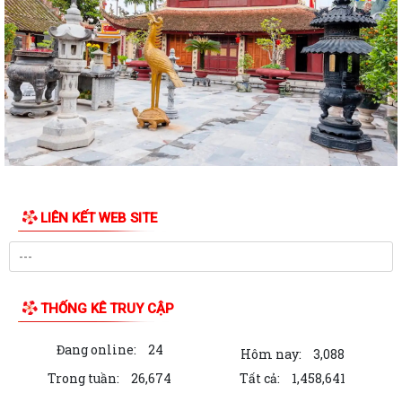
UBND phường tổ chức hội nghị triển khai công tác sản xuất vụ Mùa
năm 2026 và công tác phòng, chống...
Hoàng Gián long trọng tổ chức Lễ công bố Nghị quyết thành lập Tổ dân
phố
Công khai các Quyết định của Ủy ban nhân dân thành phố về thủ tục
hành chính thuộc phạmvi quản lý...
Đội tuyển U13 Văn Đức đoạt Cúp vô địch giải bóng đá U13 phường
LIÊN KẾT WEB SITE
Trần Nhân Tông lần thứ Nhất, năm 2026
Chương trình làm việc của Thường trực HĐND, Lãnh đạo UBND phường
Bản tin điện tử cải cách hành chính số 26/2026
THỐNG KÊ TRUY CẬP
Hội nghị sơ kết công tác Mặt trận Tổ quốc và các tổ chức chính trị - xã
Đang online:
24
hội 6 tháng đầu năm, triển...
Hôm nay:
3,088
Trong tuần:
26,674
Tất cả:
1,458,641
UBND phường Trần Nhân Tông tổ chức phiên họp thường kỳ tháng 7