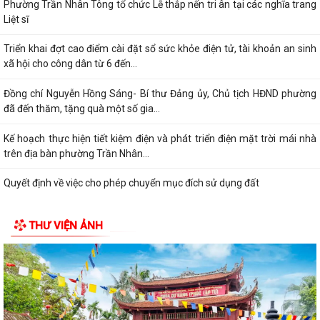
Phường Trần Nhân Tông tổ chức Lễ thắp nến tri ân tại các nghĩa trang
Liệt sĩ
Triển khai đợt cao điểm cài đặt sổ sức khỏe điện tử, tài khoản an sinh
xã hội cho công dân từ 6 đến...
Đồng chí Nguyễn Hồng Sáng- Bí thư Đảng ủy, Chủ tịch HĐND phường
đã đến thăm, tặng quà một số gia...
Kế hoạch thực hiện tiết kiệm điện và phát triển điện mặt trời mái nhà
trên địa bàn phường Trần Nhân...
Quyết định về việc cho phép chuyển mục đích sử dụng đất
Hội nghị trực tuyến đánh giá tiến độ triển khai công tác khám sức khoẻ
THƯ VIỆN ẢNH
định kỳ, khám sàng lọc miễn...
Hội nghị giao ban cụm Thường trực Đảng ủy phụ trách triển khai
nhiệm vụ quý III năm 2026
Hội nghị triển khai Kế hoạch tổ chức Hội trại Thanh thiếu nhi phường
Trần Nhân Tông năm 2026