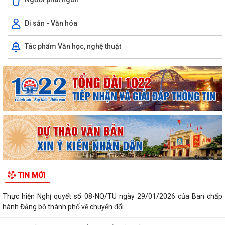
Di sản - Văn hóa
Tác phẩm Văn học, nghệ thuật
Kiến tạo “Thế” quốc gia: Bước chuyển của tư duy đối ngoại Việt Nam
trong kỷ nguyên mới
PHÁT HUY GIÁ TRỊ CÁC DI TÍCH VĂN HÓA TRONG KỶ NGUYÊN MỚI Ở
PHƯỜNG TRẦN NHÂN TÔNG, THÀNH PHỐ HẢI...
Phường Trần Nhân Tông tham dự hội nghị trực tuyến báo cáo viên
thành phố tháng 7/2026
Lãnh đạo phường kiểm tra các trạm bơm, hồ đập sau mưa lớn
Kế hoạch Tuyên truyền “Chiến dịch 500 ngày đêm đẩy mạnh thực hiện
TIN MỚI
tìm kiếm, quy tập và xác định...
Thực hiện Nghị quyết số 08-NQ/TU ngày 29/01/2026 của Ban chấp
hành Đảng bộ thành phố về chuyển đổi...