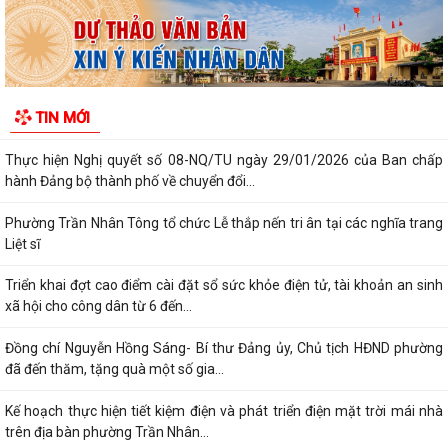
thành phố tháng 7/2026
Lãnh đạo phường kiểm tra các trạm bơm, hồ đập sau mưa lớn
Kế hoạch Tuyên truyền “Chiến dịch 500 ngày đêm đẩy mạnh thực hiện
TIN MỚI
tìm kiếm, quy tập và xác định...
Thực hiện Nghị quyết số 08-NQ/TU ngày 29/01/2026 của Ban chấp
hành Đảng bộ thành phố về chuyển đổi...
Phường Trần Nhân Tông tổ chức Lễ thắp nến tri ân tại các nghĩa trang
Liệt sĩ
Triển khai đợt cao điểm cài đặt sổ sức khỏe điện tử, tài khoản an sinh
xã hội cho công dân từ 6 đến...
Đồng chí Nguyễn Hồng Sáng- Bí thư Đảng ủy, Chủ tịch HĐND phường
đã đến thăm, tặng quà một số gia...
Kế hoạch thực hiện tiết kiệm điện và phát triển điện mặt trời mái nhà
trên địa bàn phường Trần Nhân...