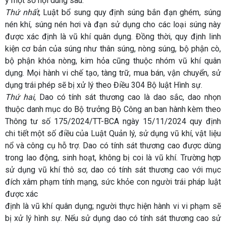
ý một số nội dung sau:
Thứ nhất
, Luật bổ sung quy định súng bắn đạn ghém, súng
nén khí, súng nén hơi và đạn sử dụng cho các loại súng này
được xác định là vũ khí quân dụng. Đồng thời, quy định linh
kiện cơ bản của súng như thân súng, nòng súng, bộ phận cò,
bộ phận khóa nòng, kim hỏa cũng thuộc nhóm vũ khí quân
dụng. Mọi hành vi chế tạo, tàng trữ, mua bán, vận chuyển, sử
dụng trái phép sẽ bị xử lý theo Điều 304 Bộ luật Hình sự.
Thứ hai
, Dao có tính sát thương cao là dao sắc, dao nhọn
thuộc danh mục do Bộ trưởng Bộ Công an ban hành kèm theo
Thông tư số 175/2024/TT-BCA ngày 15/11/2024 quy định
chi tiết một số điều của Luật Quản lý, sử dụng vũ khí, vật liệu
nổ và công cụ hỗ trợ. Dao có tính sát thương cao được dùng
trong lao động, sinh hoạt, không bị coi là vũ khí. Trường hợp
sử dụng vũ khí thô sơ, dao có tính sát thương cao với mục
đích xâm phạm tính mạng, sức khỏe con người trái pháp luật
được xác
định là vũ khí quân dụng; người thực hiện hành vi vi phạm sẽ
bị xử lý hình sự. Nếu sử dụng dao có tính sát thương cao sử