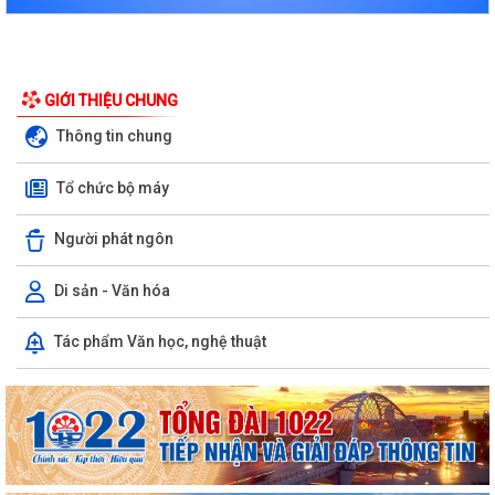
GIỚI THIỆU CHUNG
Thông tin chung
Tổ chức bộ máy
Người phát ngôn
Di sản - Văn hóa
Tác phẩm Văn học, nghệ thuật
Kiến tạo “Thế” quốc gia: Bước chuyển của tư duy đối ngoại Việt Nam
trong kỷ nguyên mới
PHÁT HUY GIÁ TRỊ CÁC DI TÍCH VĂN HÓA TRONG KỶ NGUYÊN MỚI Ở
PHƯỜNG TRẦN NHÂN TÔNG, THÀNH PHỐ HẢI...
Phường Trần Nhân Tông tham dự hội nghị trực tuyến báo cáo viên