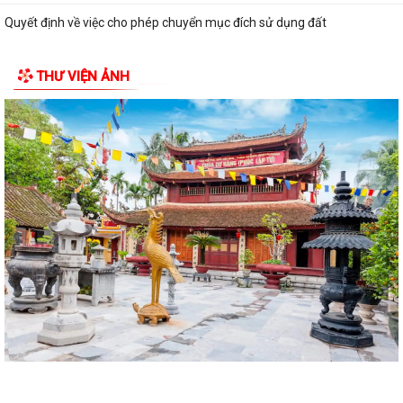
Quyết định về việc cho phép chuyển mục đích sử dụng đất
Hội nghị trực tuyến đánh giá tiến độ triển khai công tác khám sức khoẻ
THƯ VIỆN ẢNH
định kỳ, khám sàng lọc miễn...
Hội nghị giao ban cụm Thường trực Đảng ủy phụ trách triển khai
nhiệm vụ quý III năm 2026
Hội nghị triển khai Kế hoạch tổ chức Hội trại Thanh thiếu nhi phường
Trần Nhân Tông năm 2026
UBND phường tổ chức hội nghị triển khai công tác sản xuất vụ Mùa
năm 2026 và công tác phòng, chống...
Hoàng Gián long trọng tổ chức Lễ công bố Nghị quyết thành lập Tổ dân
phố
Công khai các Quyết định của Ủy ban nhân dân thành phố về thủ tục
hành chính thuộc phạmvi quản lý...
Đội tuyển U13 Văn Đức đoạt Cúp vô địch giải bóng đá U13 phường