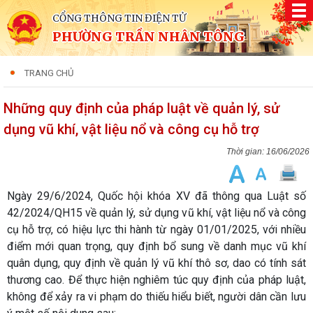
CỔNG THÔNG TIN ĐIỆN TỬ
PHƯỜNG TRẦN NHÂN TÔNG
TRANG CHỦ
Những quy định của pháp luật về quản lý, sử
dụng vũ khí, vật liệu nổ và công cụ hỗ trợ
16/06/2026
Ngày 29/6/2024, Quốc hội khóa XV đã thông qua Luật số
42/2024/QH15 về quản lý, sử dụng vũ khí, vật liệu nổ và công
cụ hỗ trợ, có hiệu lực thi hành từ ngày 01/01/2025, với nhiều
điểm mới quan trọng, quy định bổ sung về danh mục vũ khí
quân dụng, quy định về quản lý vũ khí thô sơ, dao có tính sát
thương cao. Để thực hiện nghiêm túc quy định của pháp luật,
không để xảy ra vi phạm do thiếu hiểu biết, người dân cần lưu