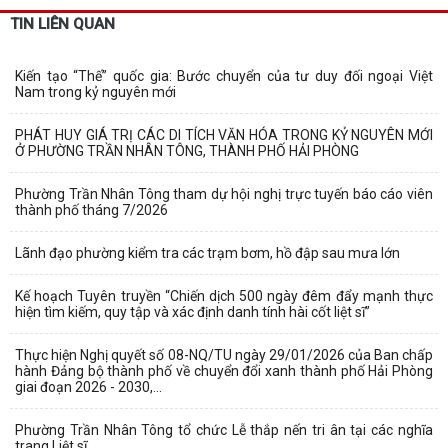
TIN LIÊN QUAN
Kiến tạo “Thế” quốc gia: Bước chuyển của tư duy đối ngoại Việt
Nam trong kỷ nguyên mới
PHÁT HUY GIÁ TRỊ CÁC DI TÍCH VĂN HÓA TRONG KỶ NGUYÊN MỚI
Ở PHƯỜNG TRẦN NHÂN TÔNG, THÀNH PHỐ HẢI PHÒNG
Phường Trần Nhân Tông tham dự hội nghị trực tuyến báo cáo viên
thành phố tháng 7/2026
Lãnh đạo phường kiểm tra các trạm bơm, hồ đập sau mưa lớn
Kế hoạch Tuyên truyền “Chiến dịch 500 ngày đêm đẩy mạnh thực
hiện tìm kiếm, quy tập và xác định danh tính hài cốt liệt sĩ”
Thực hiện Nghị quyết số 08-NQ/TU ngày 29/01/2026 của Ban chấp
hành Đảng bộ thành phố về chuyển đổi xanh thành phố Hải Phòng
giai đoạn 2026 - 2030,...
Phường Trần Nhân Tông tổ chức Lễ thắp nến tri ân tại các nghĩa
trang Liệt sĩ