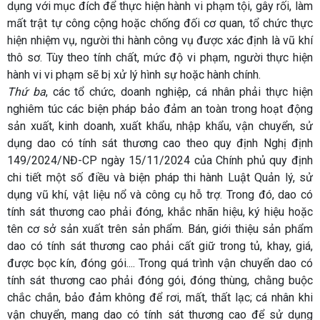
dụng với mục đích để thực hiện hành vi phạm tội, gây rối, làm
mất trật tự công cộng hoặc chống đối cơ quan, tổ chức thực
hiện nhiệm vụ, người thi hành công vụ được xác định là vũ khí
thô sơ. Tùy theo tính chất, mức độ vi phạm, người thực hiện
hành vi vi phạm sẽ bị xử lý hình sự hoặc hành chính.
Thứ ba
, các tổ chức, doanh nghiệp, cá nhân phải thực hiện
nghiêm túc các biện pháp bảo đảm an toàn trong hoạt động
sản xuất, kinh doanh, xuất khẩu, nhập khẩu, vận chuyển, sử
dụng dao có tính sát thương cao theo quy định Nghị định
149/2024/NĐ-CP ngày 15/11/2024 của Chính phủ quy định
chi tiết một số điều và biện pháp thi hành Luật Quản lý, sử
dụng vũ khí, vật liệu nổ và công cụ hỗ trợ. Trong đó, dao có
tính sát thương cao phải đóng, khắc nhãn hiệu, ký hiệu hoặc
tên cơ sở sản xuất trên sản phẩm. Bán, giới thiệu sản phẩm
dao có tính sát thương cao phải cất giữ trong tủ, khay, giá,
được bọc kín, đóng gói.... Trong quá trình vận chuyển dao có
tính sát thương cao phải đóng gói, đóng thùng, chằng buộc
chắc chắn, bảo đảm không để rơi, mất, thất lạc; cá nhân khi
vận chuyển, mang dao có tính sát thương cao để sử dụng