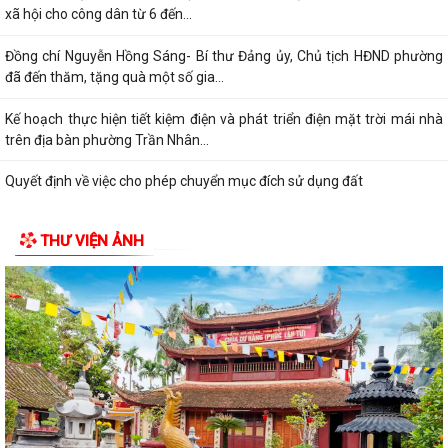
xã hội cho công dân từ 6 đến...
Đồng chí Nguyễn Hồng Sáng- Bí thư Đảng ủy, Chủ tịch HĐND phường
đã đến thăm, tặng quà một số gia...
Kế hoạch thực hiện tiết kiệm điện và phát triển điện mặt trời mái nhà
trên địa bàn phường Trần Nhân...
Quyết định về việc cho phép chuyển mục đích sử dụng đất
Hội nghị trực tuyến đánh giá tiến độ triển khai công tác khám sức khoẻ
THƯ VIỆN ẢNH
định kỳ, khám sàng lọc miễn...
Hội nghị giao ban cụm Thường trực Đảng ủy phụ trách triển khai
nhiệm vụ quý III năm 2026
Hội nghị triển khai Kế hoạch tổ chức Hội trại Thanh thiếu nhi phường
Trần Nhân Tông năm 2026
UBND phường tổ chức hội nghị triển khai công tác sản xuất vụ Mùa
năm 2026 và công tác phòng, chống...