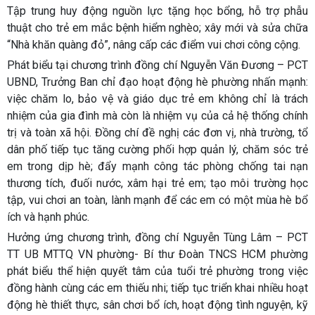
Tập trung huy động nguồn lực tặng học bổng, hỗ trợ phẫu
thuật cho trẻ em mắc bệnh hiểm nghèo; xây mới và sửa chữa
“Nhà khăn quàng đỏ”, nâng cấp các điểm vui chơi công cộng.
Phát biểu tại chương trình đồng chí Nguyễn Văn Đương – PCT
UBND, Trưởng Ban chỉ đạo hoạt động hè phường nhấn mạnh:
việc chăm lo, bảo vệ và giáo dục trẻ em không chỉ là trách
nhiệm của gia đình mà còn là nhiệm vụ của cả hệ thống chính
trị và toàn xã hội. Đồng chí đề nghị các đơn vị, nhà trường, tổ
dân phố tiếp tục tăng cường phối hợp quản lý, chăm sóc trẻ
em trong dịp hè; đẩy mạnh công tác phòng chống tai nạn
thương tích, đuối nước, xâm hại trẻ em; tạo môi trường học
tập, vui chơi an toàn, lành mạnh để các em có một mùa hè bổ
ích và hạnh phúc.
Hưởng ứng chương trình, đồng chí Nguyễn Tùng Lâm – PCT
TT UB MTTQ VN phường- Bí thư Đoàn TNCS HCM phường
phát biểu thể hiện quyết tâm của tuổi trẻ phường trong việc
đồng hành cùng các em thiếu nhi; tiếp tục triển khai nhiều hoạt
động hè thiết thực, sân chơi bổ ích, hoạt động tình nguyện, kỹ