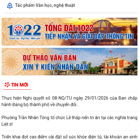
Tác phẩm Văn học, nghệ thuật
Kiến tạo “Thế” quốc gia: Bước chuyển của tư duy đối ngoại Việt Nam
trong kỷ nguyên mới
PHÁT HUY GIÁ TRỊ CÁC DI TÍCH VĂN HÓA TRONG KỶ NGUYÊN MỚI Ở
PHƯỜNG TRẦN NHÂN TÔNG, THÀNH PHỐ HẢI...
Phường Trần Nhân Tông tham dự hội nghị trực tuyến báo cáo viên
thành phố tháng 7/2026
Lãnh đạo phường kiểm tra các trạm bơm, hồ đập sau mưa lớn
Kế hoạch Tuyên truyền “Chiến dịch 500 ngày đêm đẩy mạnh thực hiện
TIN MỚI
tìm kiếm, quy tập và xác định...
Thực hiện Nghị quyết số 08-NQ/TU ngày 29/01/2026 của Ban chấp
hành Đảng bộ thành phố về chuyển đổi...
Phường Trần Nhân Tông tổ chức Lễ thắp nến tri ân tại các nghĩa trang
Liệt sĩ
Triển khai đợt cao điểm cài đặt sổ sức khỏe điện tử, tài khoản an sinh