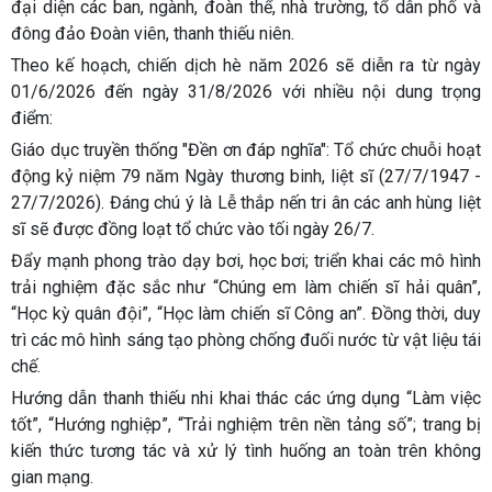
đại diện các ban, ngành, đoàn thể, nhà trường, tổ dân phố và
đông đảo Đoàn viên, thanh thiếu niên.
Theo kế hoạch, chiến dịch hè năm 2026 sẽ diễn ra từ ngày
01/6/2026 đến ngày 31/8/2026 với nhiều nội dung trọng
điểm:
Giáo dục truyền thống "Đền ơn đáp nghĩa": Tổ chức chuỗi hoạt
động kỷ niệm 79 năm Ngày thương binh, liệt sĩ (27/7/1947 -
27/7/2026). Đáng chú ý là Lễ thắp nến tri ân các anh hùng liệt
sĩ sẽ được đồng loạt tổ chức vào tối ngày 26/7.
Đẩy mạnh phong trào dạy bơi, học bơi; triển khai các mô hình
trải nghiệm đặc sắc như “Chúng em làm chiến sĩ hải quân”,
“Học kỳ quân đội”, “Học làm chiến sĩ Công an”. Đồng thời, duy
trì các mô hình sáng tạo phòng chống đuối nước từ vật liệu tái
chế.
Hướng dẫn thanh thiếu nhi khai thác các ứng dụng “Làm việc
tốt”, “Hướng nghiệp”, “Trải nghiệm trên nền tảng số”; trang bị
kiến thức tương tác và xử lý tình huống an toàn trên không
gian mạng.