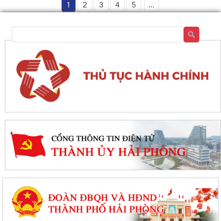
1
2
3
4
5
...
Kiến tạo “Thế” quốc gia: Bước chuyển của tư duy đối ngoại Việt Nam
trong kỷ nguyên mới