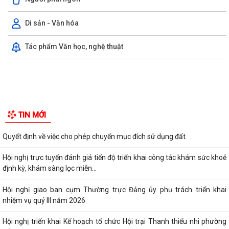
đã đến thăm, tặng quà một số gia...
Di sản - Văn hóa
Kế hoạch thực hiện tiết kiệm điện và phát triển điện mặt trời mái nhà
trên địa bàn phường Trần Nhân...
Tác phẩm Văn học, nghệ thuật
Quyết định về việc cho phép chuyển mục đích sử dụng đất
Hội nghị trực tuyến đánh giá tiến độ triển khai công tác khám sức khoẻ
định kỳ, khám sàng lọc miễn...
Hội nghị giao ban cụm Thường trực Đảng ủy phụ trách triển khai
nhiệm vụ quý III năm 2026
Hội nghị triển khai Kế hoạch tổ chức Hội trại Thanh thiếu nhi phường
Trần Nhân Tông năm 2026
UBND phường tổ chức hội nghị triển khai công tác sản xuất vụ Mùa
TIN MỚI
năm 2026 và công tác phòng, chống...
Hoàng Gián long trọng tổ chức Lễ công bố Nghị quyết thành lập Tổ dân
phố