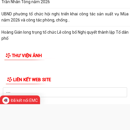
Công khai các Quyết định của Ủy ban nhân dân thành phố về thủ tục
hành chính thuộc phạmvi quản lý...
Đội tuyển U13 Văn Đức đoạt Cúp vô địch giải bóng đá U13 phường
Trần Nhân Tông lần thứ Nhất, năm 2026
Chương trình làm việc của Thường trực HĐND, Lãnh đạo UBND phường
Bản tin điện tử cải cách hành chính số 26/2026
Hội nghị sơ kết công tác Mặt trận Tổ quốc và các tổ chức chính trị - xã
hội 6 tháng đầu năm, triển...
UBND phường Trần Nhân Tông tổ chức phiên họp thường kỳ tháng 7
THƯ VIỆN ẢNH
(lần 2) năm 2026
Đã kết nối EMC
Về việc ủy quyền thực hiện nhiệm vụ thuộc thẩm quyền của Chủ tịch
Ủy ban nhân dân thành phố trong...
Hướng dẫn, khuyến cáo nông dân thực hiện tốt các biện pháp kỹ thuật
chăm sóc lúa