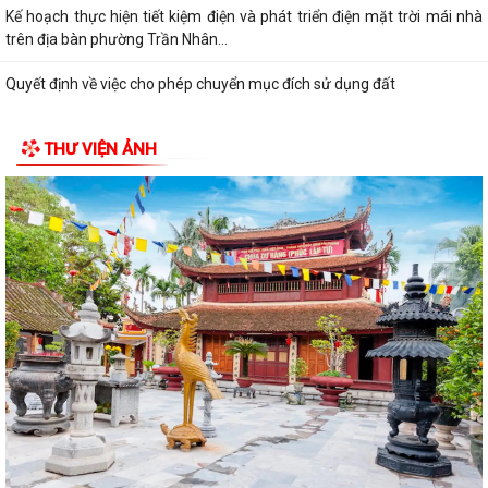
Kế hoạch thực hiện tiết kiệm điện và phát triển điện mặt trời mái nhà
trên địa bàn phường Trần Nhân...
Quyết định về việc cho phép chuyển mục đích sử dụng đất
Hội nghị trực tuyến đánh giá tiến độ triển khai công tác khám sức khoẻ
THƯ VIỆN ẢNH
định kỳ, khám sàng lọc miễn...
Hội nghị giao ban cụm Thường trực Đảng ủy phụ trách triển khai
nhiệm vụ quý III năm 2026
Hội nghị triển khai Kế hoạch tổ chức Hội trại Thanh thiếu nhi phường
Trần Nhân Tông năm 2026
UBND phường tổ chức hội nghị triển khai công tác sản xuất vụ Mùa
năm 2026 và công tác phòng, chống...
Hoàng Gián long trọng tổ chức Lễ công bố Nghị quyết thành lập Tổ dân
phố
Công khai các Quyết định của Ủy ban nhân dân thành phố về thủ tục