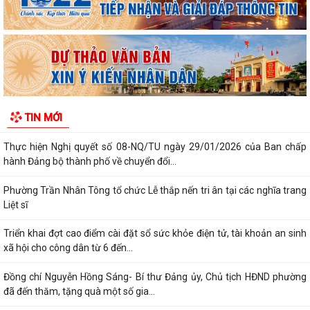
PHƯỜNG TRẦN NHÂN TÔNG, THÀNH PHỐ HẢI...
Phường Trần Nhân Tông tham dự hội nghị trực tuyến báo cáo viên
thành phố tháng 7/2026
Lãnh đạo phường kiểm tra các trạm bơm, hồ đập sau mưa lớn
Kế hoạch Tuyên truyền “Chiến dịch 500 ngày đêm đẩy mạnh thực hiện
TIN MỚI
tìm kiếm, quy tập và xác định...
Thực hiện Nghị quyết số 08-NQ/TU ngày 29/01/2026 của Ban chấp
hành Đảng bộ thành phố về chuyển đổi...
Phường Trần Nhân Tông tổ chức Lễ thắp nến tri ân tại các nghĩa trang
Liệt sĩ
Triển khai đợt cao điểm cài đặt sổ sức khỏe điện tử, tài khoản an sinh
xã hội cho công dân từ 6 đến...
Đồng chí Nguyễn Hồng Sáng- Bí thư Đảng ủy, Chủ tịch HĐND phường
đã đến thăm, tặng quà một số gia...