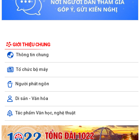
GIỚI THIỆU CHUNG
Thông tin chung
Tổ chức bộ máy
Người phát ngôn
Di sản - Văn hóa
Tác phẩm Văn học, nghệ thuật
Kiến tạo “Thế” quốc gia: Bước chuyển của tư duy đối ngoại Việt Nam
trong kỷ nguyên mới
PHÁT HUY GIÁ TRỊ CÁC DI TÍCH VĂN HÓA TRONG KỶ NGUYÊN MỚI Ở