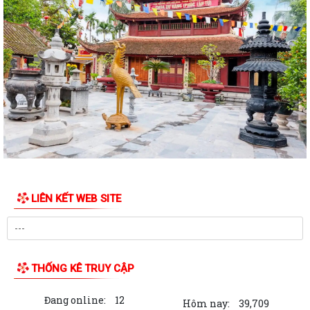
Hội nghị triển khai Kế hoạch tổ chức Hội trại Thanh thiếu nhi phường
Trần Nhân Tông năm 2026
UBND phường tổ chức hội nghị triển khai công tác sản xuất vụ Mùa
năm 2026 và công tác phòng, chống...
Hoàng Gián long trọng tổ chức Lễ công bố Nghị quyết thành lập Tổ dân
phố
Công khai các Quyết định của Ủy ban nhân dân thành phố về thủ tục
hành chính thuộc phạmvi quản lý...
Đội tuyển U13 Văn Đức đoạt Cúp vô địch giải bóng đá U13 phường
LIÊN KẾT WEB SITE
Trần Nhân Tông lần thứ Nhất, năm 2026
Chương trình làm việc của Thường trực HĐND, Lãnh đạo UBND phường
Bản tin điện tử cải cách hành chính số 26/2026
THỐNG KÊ TRUY CẬP
Hội nghị sơ kết công tác Mặt trận Tổ quốc và các tổ chức chính trị - xã
Đang online:
12
hội 6 tháng đầu năm, triển...
Hôm nay:
39,709