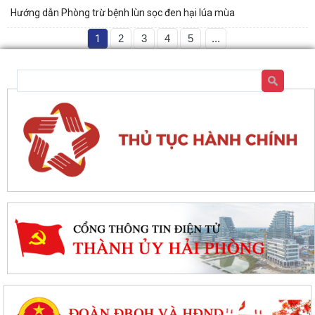
Hướng dẫn Phòng trừ bệnh lùn sọc đen hại lúa mùa
1
2
3
4
5
...