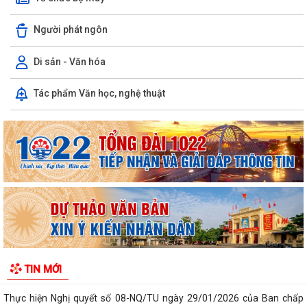
Người phát ngôn
Di sản - Văn hóa
Tác phẩm Văn học, nghệ thuật
Kiến tạo “Thế” quốc gia: Bước chuyển của tư duy đối ngoại Việt Nam
trong kỷ nguyên mới
PHÁT HUY GIÁ TRỊ CÁC DI TÍCH VĂN HÓA TRONG KỶ NGUYÊN MỚI Ở
PHƯỜNG TRẦN NHÂN TÔNG, THÀNH PHỐ HẢI...
Phường Trần Nhân Tông tham dự hội nghị trực tuyến báo cáo viên
thành phố tháng 7/2026
Lãnh đạo phường kiểm tra các trạm bơm, hồ đập sau mưa lớn
Kế hoạch Tuyên truyền “Chiến dịch 500 ngày đêm đẩy mạnh thực hiện
TIN MỚI
tìm kiếm, quy tập và xác định...
Thực hiện Nghị quyết số 08-NQ/TU ngày 29/01/2026 của Ban chấp