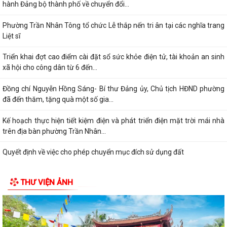
hành Đảng bộ thành phố về chuyển đổi...
Phường Trần Nhân Tông tổ chức Lễ thắp nến tri ân tại các nghĩa trang
Liệt sĩ
Triển khai đợt cao điểm cài đặt sổ sức khỏe điện tử, tài khoản an sinh
xã hội cho công dân từ 6 đến...
Đồng chí Nguyễn Hồng Sáng- Bí thư Đảng ủy, Chủ tịch HĐND phường
đã đến thăm, tặng quà một số gia...
Kế hoạch thực hiện tiết kiệm điện và phát triển điện mặt trời mái nhà
trên địa bàn phường Trần Nhân...
Quyết định về việc cho phép chuyển mục đích sử dụng đất
Hội nghị trực tuyến đánh giá tiến độ triển khai công tác khám sức khoẻ
THƯ VIỆN ẢNH
định kỳ, khám sàng lọc miễn...
Hội nghị giao ban cụm Thường trực Đảng ủy phụ trách triển khai
nhiệm vụ quý III năm 2026