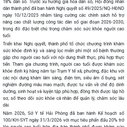
18% dân số. Trước xu hướng già hóa dân số, Hội đồng nhân
dân thành phố đã ban hành Nghị quyết số 49/2025/NQ-HĐND
ngày 10/12/2025 nhằm tăng cường các chính sách hỗ trợ
nâng cao chất lượng công tác dân số giai đoạn 2026-2030,
trong đó đặc biệt chú trọng chăm sóc sức khỏe người cao
tuổi.
Triển khai Nghị quyết, thành phố tổ chức chương trình khám
sức khỏe định kỳ và sàng lọc miễn phí một số bệnh thường
gặp cho người cao tuổi với nội dung thiết thực, phù hợp thực
tiễn. Tham gia chương trình, người cao tuổi được khám sức
khỏe định kỳ hằng năm tại Trạm Y tế xã, phường, đặc khu với
các nội dung khám lâm sàng, điện tim, siêu âm ổ bụng, xét
nghiệm đường máu mao mạch; được tư vấn về chế độ dinh
dưỡng, sinh hoạt và luyện tập phù hợp; đồng thời được lập hồ
sơ, sổ theo dõi sức khỏe cá nhân để quản lý, chăm sóc lâu
dài.
Năm 2026, Sở Y tế Hải Phòng đã ban hành Kế hoạch số
100/KH-SYT ngày 31/3/2026 với mục tiêu phấn đấu 20% trở
lên người cao tuổi trên địa bàn thành phố được khám sức