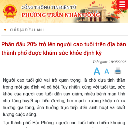
CỔNG THÔNG TIN ĐIỆN TỬ
PHƯỜNG TRẦN NHÂN TÔNG
CHỈ ĐẠO ĐIỀU HÀNH
Phấn đấu 20% trở lên người cao tuổi trên địa bàn
thành phố được khám sức khỏe định kỳ
18/05/2026
Người cao tuổi giữ vai trò quan trọng, là chỗ dựa tinh thần
trong mỗi gia đình và xã hội. Tuy nhiên, cùng với tuổi tác, sức
khỏe của người cao tuổi dần suy giảm; nhiều bệnh mạn tính
như tăng huyết áp, tiểu đường, tim mạch, xương khớp có xu
hướng gia tăng, ảnh hưởng trực tiếp đến sinh hoạt và chất
lượng cuộc sống.
Tại thành phố Hải Phòng, người cao tuổi hiện chiếm khoảng